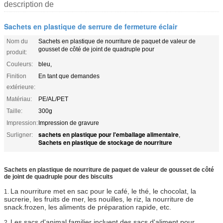
description de
Sachets en plastique de serrure de fermeture éclair
Nom du
Sachets en plastique de nourriture de paquet de valeur de
gousset de côté de joint de quadruple pour
produit:
Couleurs:
bleu,
Finition
En tant que demandes
extérieure:
Matériau:
PE/AL/PET
Taille:
300g
Impression:
Impression de gravure
sachets en plastique pour l'emballage alimentaire
Surligner:
,
Sachets en plastique de stockage de nourriture
Sachets en plastique de nourriture de paquet de valeur de gousset de côté
de joint de quadruple pour des biscuits
La nourriture met en sac pour le café, le thé, le chocolat, la
1.
sucrerie, les fruits de mer, les nouilles, le riz, la nourriture de
snack.frozen, les aliments de préparation rapide, etc.
Les sacs d'animal familier incluent des sacs d'aliment pour
2.