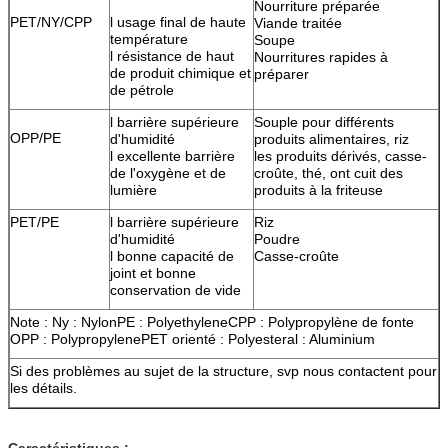
Nourriture préparée
PET/NY/CPP
l usage final de haute
Viande traitée
température
Soupe
l résistance de haut
Nourritures rapides à
de produit chimique et
préparer
de pétrole
l barrière supérieure
Souple pour différents
OPP/PE
d'humidité
produits alimentaires, riz
l excellente barrière
les produits dérivés, casse-
de l'oxygène et de
croûte, thé, ont cuit des
lumière
produits à la friteuse
PET/PE
l barrière supérieure
Riz
d'humidité
Poudre
l bonne capacité de
Casse-croûte
joint et bonne
conservation de vide
Note : Ny : NylonPE : PolyethyleneCPP : Polypropylène de fonte
OPP : PolypropylenePET orienté : Polyesteral : Aluminium
Si des problèmes au sujet de la structure, svp nous contactent pour
les détails.
Caractéristiques :