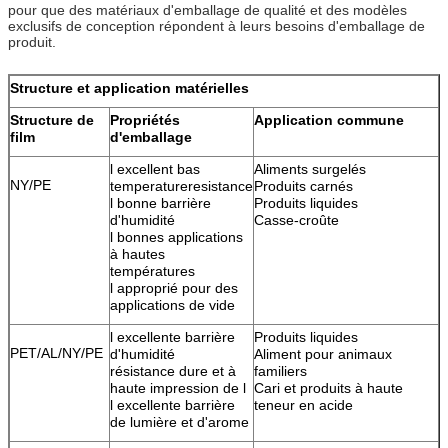
pour que des matériaux d'emballage de qualité et des modèles
exclusifs de conception répondent à leurs besoins d'emballage de
produit.
Structure et application matérielles
Structure de
Propriétés
Application commune
film
d'emballage
l excellent bas
Aliments surgelés
NY/PE
temperatureresistance
Produits carnés
l bonne barrière
Produits liquides
d'humidité
Casse-croûte
l bonnes applications
à hautes
températures
l approprié pour des
applications de vide
l excellente barrière
Produits liquides
PET/AL/NY/PE
d'humidité
Aliment pour animaux
résistance dure et à
familiers
haute impression de l
Cari et produits à haute
l excellente barrière
teneur en acide
de lumière et d'arome