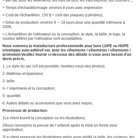
> Bel sac pour les vêtements, les frais de port, les frais express, les courriers...;
> Temps d'échantillonnage: environ 8 jours avec impression
> Coût de l'échantillon: 150 $ + coût des plaques (cylindres);
> Délai de production: environ 8 ∼ 18 jours pour une quantité inférieure à
200K;
> L'échantillon de l'utilisateur ou la conception, le style, la taille, le logo, la
couleur définis par l'utilisateur sont acceptables.
Nous sommes la manufacture professionnelle pour faire
LDPE ou HDPE
enveloppe auto-adhésif sac pour les vêtements / vêtements / vêtements /
promotion.
Veuillez fournir ci-dessous des détails si vous avez besoin d'un
devis précis.
1. Le style du sac (s'il est possible, montrez-nous des photos);
2. Matériau et épaisseur;
3. taille;
4- l' imprimerie et la conception;
5- quantité;
6. Autres détails ou accessoires que vous avez requis;
Processus de production:
1Le client fournit la conception ou les illustrations;
2Nous renvoyons la preuve de l' artwork après la mise en forme pour
approbation;
3Le client approuve les illustrations après avoir vérifié la taille, les couleurs, les