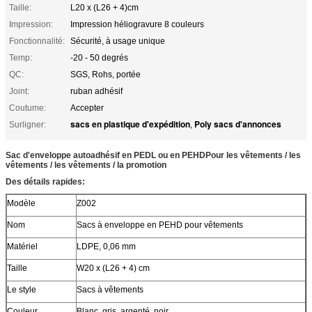
Taille:
L20 x (L26 + 4)cm
Impression:
Impression héliogravure 8 couleurs
Fonctionnalité:
Sécurité, à usage unique
Temp:
-20 - 50 degrés
QC:
SGS, Rohs, portée
Joint:
ruban adhésif
Coutume:
Accepter
sacs en plastique d'expédition
Poly sacs d'annonces
Surligner:
,
Sac d'enveloppe autoadhésif en PEDL ou en PEHD
Pour les vêtements / les
vêtements / les vêtements / la promotion
Des détails rapides:
Modèle
Z002
Nom
Sacs à enveloppe en PEHD pour vêtements
Matériel
LDPE, 0,06 mm
Taille
W20 x (L26 + 4) cm
Le style
Sacs à vêtements
Couleur
Blanc, gris, argenté, noir...