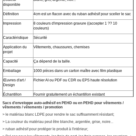
disponible
Définition
4cm est un flacon avec du ruban adhésif pour sceller le sac
Impression
8 couleurs d'impression gravure ((accepter 1 ?? 10
couleurs)
Caractéristique
Sécurité
Application du
Vêtements, chaussures, chemises
projet
Capacité
Ça dépend de la taille.
Emballage
1000 pièces dans un carton maître avec film plastique
Œuvres d'art /
Fichier AI ou PDF ou CDR ou EPS haute résolution
Design
Échantillon
Fournir gratuitement un échantillon existant
Sacs d'enveloppe auto-adhésif en PEHD ou en PEHD pour vêtements /
Certificat
SGS / STR / REACH / Rohs
vêtements / vêtements / promotion
Personnalisé
Style personnalisé, structure, matériau, taille, conception,
> le matériau blanc LDPE pour rendre le sac suffisamment résistant;
emballage sont les bienvenus
> La couleur du matériau peut être blanche, argentée, grise, noire...
> ruban adhésif pour protéger le produit à l'intérieur;