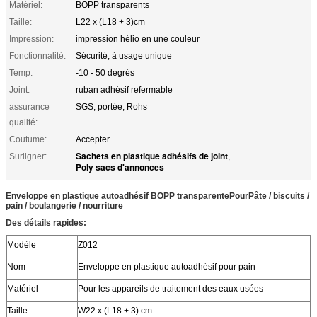
Matériel:
BOPP transparents
Taille:
L22 x (L18 + 3)cm
Impression:
impression hélio en une couleur
Fonctionnalité:
Sécurité, à usage unique
Temp:
-10 - 50 degrés
Joint:
ruban adhésif refermable
assurance
SGS, portée, Rohs
qualité:
Coutume:
Accepter
Sachets en plastique adhésifs de joint
Surligner:
,
Poly sacs d'annonces
Enveloppe en plastique autoadhésif BOPP transparente
Pour
Pâte / biscuits /
pain / boulangerie / nourriture
Des détails rapides:
Modèle
Z012
Nom
Enveloppe en plastique autoadhésif pour pain
Matériel
Pour les appareils de traitement des eaux usées
Taille
W22 x (L18 + 3) cm