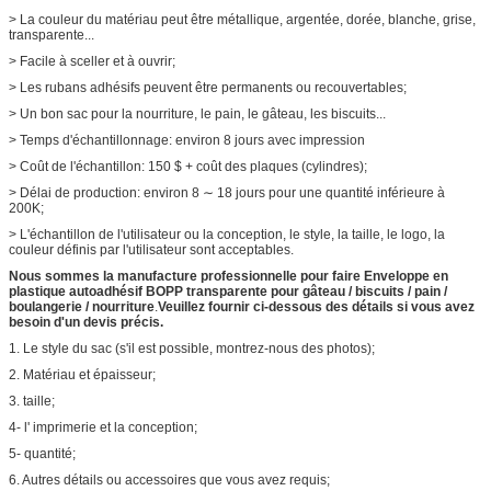
> La couleur du matériau peut être métallique, argentée, dorée, blanche, grise,
transparente...
> Facile à sceller et à ouvrir;
> Les rubans adhésifs peuvent être permanents ou recouvertables;
> Un bon sac pour la nourriture, le pain, le gâteau, les biscuits...
> Temps d'échantillonnage: environ 8 jours avec impression
> Coût de l'échantillon: 150 $ + coût des plaques (cylindres);
> Délai de production: environ 8 ∼ 18 jours pour une quantité inférieure à
200K;
> L'échantillon de l'utilisateur ou la conception, le style, la taille, le logo, la
couleur définis par l'utilisateur sont acceptables.
Nous sommes la manufacture professionnelle pour faire
Enveloppe en
plastique autoadhésif BOPP transparente pour gâteau / biscuits / pain /
boulangerie / nourriture
.
Veuillez fournir ci-dessous des détails si vous avez
besoin d'un devis précis.
1. Le style du sac (s'il est possible, montrez-nous des photos);
2. Matériau et épaisseur;
3. taille;
4- l' imprimerie et la conception;
5- quantité;
6. Autres détails ou accessoires que vous avez requis;