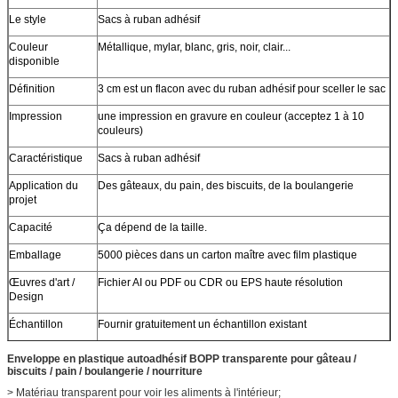
Le style
Sacs à ruban adhésif
Couleur
Métallique, mylar, blanc, gris, noir, clair...
disponible
Définition
3 cm est un flacon avec du ruban adhésif pour sceller le sac
Impression
une impression en gravure en couleur (acceptez 1 à 10
couleurs)
Caractéristique
Sacs à ruban adhésif
Application du
Des gâteaux, du pain, des biscuits, de la boulangerie
projet
Capacité
Ça dépend de la taille.
Emballage
5000 pièces dans un carton maître avec film plastique
Œuvres d'art /
Fichier AI ou PDF ou CDR ou EPS haute résolution
Design
Échantillon
Fournir gratuitement un échantillon existant
Certificat
SGS / STR / REACH / Rohs
Enveloppe en plastique autoadhésif BOPP transparente pour gâteau /
biscuits / pain / boulangerie / nourriture
Personnalisé
Style personnalisé, structure, matériau, taille, conception,
> Matériau transparent pour voir les aliments à l'intérieur;
emballage sont les bienvenus