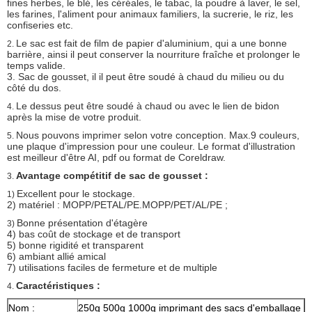
fines herbes, le blé, les céréales, le tabac, la poudre à laver, le sel,
les farines, l'aliment pour animaux familiers, la sucrerie, le riz, les
confiseries etc.
Le sac est fait de film de papier d'aluminium, qui a une bonne
2.
barrière, ainsi il peut conserver la nourriture fraîche et prolonger le
temps valide.
3. Sac de gousset, il il peut être soudé à chaud du milieu ou du
côté du dos.
Le dessus peut être soudé à chaud ou avec le lien de bidon
4.
après la mise de votre produit.
Nous pouvons imprimer selon votre conception. Max.9 couleurs,
5.
une plaque d'impression pour une couleur. Le format d'illustration
est meilleur d'être AI, pdf ou format de Coreldraw.
Avantage compétitif de sac de gousset :
3.
Excellent pour le stockage.
1)
2) matériel : MOPP/PETAL/PE.MOPP/PET/AL/PE ;
Bonne présentation d'étagère
3)
4) bas coût de stockage et de transport
5) bonne rigidité et transparent
6) ambiant allié amical
7) utilisations faciles de fermeture et de multiple
Caractéristiques :
4.
Nom :
250g 500g 1000g imprimant des sacs d'emballage