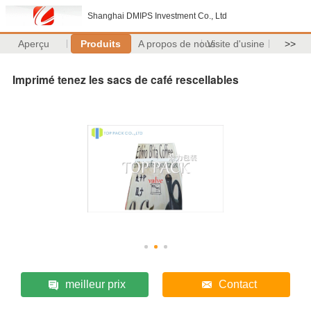
Shanghai DMIPS Investment Co., Ltd
Aperçu
Produits
A propos de nous
Visite d'usine
>>
Imprimé tenez les sacs de café rescellables
meilleur prix
Contact