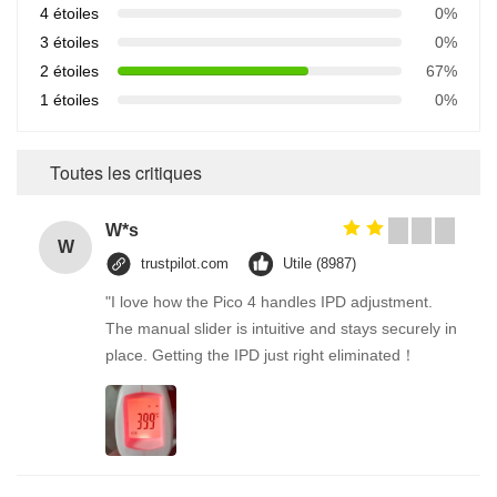
4 étoiles
0%
3 étoiles
0%
2 étoiles
67%
1 étoiles
0%
Toutes les critiques
W*s
W
trustpilot.com
Utile (8987)
"I love how the Pico 4 handles IPD adjustment.
The manual slider is intuitive and stays securely in
place. Getting the IPD just right eliminated！