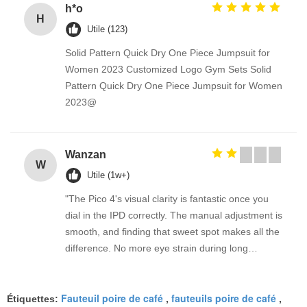
h*o
H
Utile (123)
Solid Pattern Quick Dry One Piece Jumpsuit for
Women 2023 Customized Logo Gym Sets Solid
Pattern Quick Dry One Piece Jumpsuit for Women
2023@
Wanzan
W
Utile (1w+)
"The Pico 4's visual clarity is fantastic once you
dial in the IPD correctly. The manual adjustment is
smooth, and finding that sweet spot makes all the
difference. No more eye strain during long
sessions. Highly recommend taking the time to set
it up properly!""The Pico 4's visual clarity is
Fauteuil poire de café
fauteuils poire de café
fantastic once you dial in the IPD correctly. The
Étiquettes:
,
,