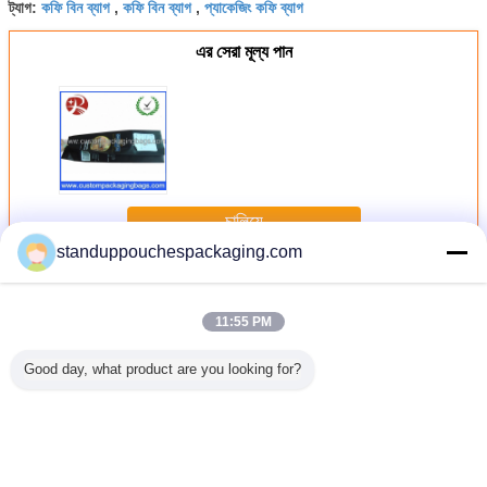
কফি বিন ব্যাগ
কফি বিন ব্যাগ
প্যাকেজিং কফি ব্যাগ
ট্যাগ:
,
,
এর সেরা মূল্য পান
চালিয়ে
standuppouchespackaging.com
Coffee Packaging Bags
অধিক
11:55 PM
Good day, what product are you looking for?
ed Kraft
ODM OEM Stand
Double Coffee
Ziplock u
Coffee
Up Coffee Bags
Table Outdoor
colors pr
ng Bags
Packaging
Rattan Furniture,
Coffee Pa
Food
Colorful Printing ,
Sectional Sofa
Bags al
aging
Zip Lock Pouches
Sets
materials
barri