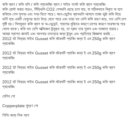
কফি ব্যাগ / কফি থলি / কফি প্যাকেজিং ব্যাগ / সাইড গসেট কফি ব্যাগ প্যাকেজিং
কফি রোস্ট করার পরেও, সিঁড়িগুলি CO2 গেসগুলি ছেড়ে চলে যায়, যা সঠিকভাবে বিকৃত না হলে
কফিকে গেস সুগন্ধ এবং গন্ধ দিতে পারে।
আন-ভেন্টেড ব্যাগগুলি আসলে তাজা ভুট্টা কফি দিয়ে
ভর্তি হয়ে একটি বেলুনের মতো উড়ে যেতে পারে এবং তারা যত বেশি কফি ধারণ করে, তত বেশি চাপ
সৃষ্টি হয়।
সিলযুক্ত কফি ব্যাগ যা অ-ভেন্ডেন্ট, গ্যাসের মুক্তির কারণে চাপের কারণে সংরক্ষণের পরে
খোলা থাকে।
কফি যত বেশি অক্সিজেন উন্মুক্ত হয়, তা দ্রুত তার সুবাস এবং তাজাতা হারায়।
আমরা স্বাগত জানাই এবং আপনার তদন্তের জন্য উন্মুখ এবং প্রতিবার জিজ্ঞাসা করছি ...
2012 হট বিক্রয় সাইড Gusset কফি মটরশুটি প্যাকিং জন্য ই এম 250g কফি ব্যাগ
প্যাকেজিং
2012 হট বিক্রয় সাইড Gusset কফি মটরশুটি প্যাকিং জন্য ই এম 250g কফি ব্যাগ
প্যাকেজিং
2012 হট বিক্রয় সাইড Gusset কফি মটরশুটি প্যাকিং জন্য ই এম 250g কফি ব্যাগ
প্যাকেজিং
2012 হট বিক্রয় সাইড Gusset কফি মটরশুটি প্যাকিং জন্য ই এম 250g কফি ব্যাগ
প্যাকেজিং
মেশিন শো
Copperplate মুদ্রণ শো
শিপিং জন্য পিক আপ