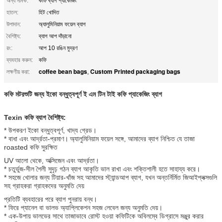
অন্য নামক:
কফি ব্যাগ প্যাকেজিং
হাতল:
হিট খোদিত
উপাদান:
অ্যালুমিনিয়াম ফয়েল ব্যাগ
বৈশিষ্ট্য:
ব্যাগ আপ দাঁড়ানো
রং:
আপ 10 রঙিন মুদ্রণ
ব্যবহার করুন:
কফি
coffee bean bags
Custom Printed packaging bags
লক্ষণীয় করা:
,
কফি মটরশুটি জন্য ইকো বন্ধুত্বপূর্ণ ই এম টিন টাই কফি প্যাকেজিং ব্যাগ
Texin কফি ব্যাগ বৈশিষ্ট্য:
* উপকরণ ইকো বন্ধুত্বপূর্ণ, খাদ্য গ্রেড।
* বাধা এবং আর্দ্রতা-প্রমাণ।
অ্যালুমিনিয়াম ফয়েল সঙ্গে, আমাদের ব্যাগ নিশ্চিত যে তাজা
roasted কফি সুরক্ষিত
UV আলো থেকে, অক্সিজেন এবং আর্দ্রতা।
* চতুর্ভুজ-সীল শৈলী সুদৃঢ় গঠন ব্যাগ আকৃতি ভাল রাখা এবং শক্তিশালী হতে সাহায্য করে।
* সহজে খোলার জন্য টিয়ার-খাঁজ সহ আমাদের স্ট্যান্ডআপ ব্যাগ, যখন অন্তর্নির্মিত জিআইপ্লক্সগুলি
সহ গ্রাহকরা গ্রাহকদের অনুমতি দেয়
প্রতিটি ব্যবহারের পরে ব্যাগ পুনরায় বন্ধ।
* ফিরে প্যানেল বা ভালভ অ্যাপ্লিকেশন সহজ লেবেল জন্য অনুমতি দেয়।
* এক-উপায় ভালভের সাথে তাজাভাবে রোস্ট হওয়া কফিটিকে অবিলম্বে ডিগ্রাসে মঞ্জুর করার