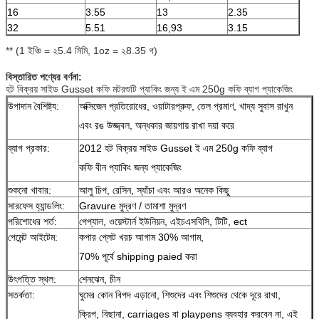
16
3.55
13
2.35
32
5.51
16,93
3.15
** (1 ইঞ্চি = ২5.4 মিমি, 1oz = ২8.35 গ)
বিস্তারিত পণ্যের বর্ণনা:
হট বিক্রয় সাইড Gusset কফি মটরশুটি প্যাকিং জন্য ই এম 250g কফি ব্যাগ প্যাকেজিং
উপাদান বৈশিষ্ট্য:
অক্সিজেন প্রতিরোধের, ওয়াটারপ্রুফ, তেল প্রমাণ, খাদ্য সুবাস রাখুন
এবং রঙ উজ্জ্বল, অন্ধকার জায়গায় রাখা দয়া করে
ব্যাগ প্রকার:
2012 হট বিক্রয় সাইড Gusset ই এম 250g কফি ব্যাগ
কফি বীন প্যাকিং জন্য প্যাকেজিং
শুকনো খাবার:
আলু চিপ, রেসিন, স্যাঁচা এবং আরও অনেক কিছু
সারফেস হ্যান্ডলিং:
Gravure মুদ্রণ / তামাশা মুদ্রণ
পরিশোধের শর্ত:
পেপ্যাল, ওয়েস্টার্ন ইউনিয়ন, এইচএসবিসি, টিটি, ect
পেমেন্ট আইটেম:
কপার প্লেট খরচ আগাম 30% আগাম,
70% পূর্বে shipping paied করা
উৎপত্তি স্থল:
শেনঝেন, চীন
সতর্কতা:
ঘুমের কোন বিপদ এড়ানো, শিশুদের এবং শিশুদের থেকে দূরে রাখা,
ক্রিপ, বিছানা, carriages বা playpens ব্যবহার করবেন না, এই