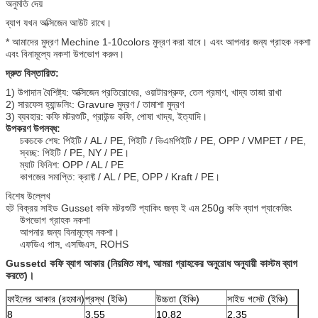
অনুমতি দেয়
ব্যাগ যখন অক্সিজেন আউট রাখে।
* আমাদের মুদ্রণ Mechine 1-10colors মুদ্রণ করা যাবে। এবং আপনার জন্য গ্রাহক নকশা
এবং বিনামূল্যে নকশা উপভোগ করুন।
দ্রুত বিস্তারিত:
1) উপাদান বৈশিষ্ট্য: অক্সিজেন প্রতিরোধের, ওয়াটারপ্রুফ, তেল প্রমাণ, খাদ্য তাজা রাখা
2) সারফেস হ্যান্ডলিং: Gravure মুদ্রণ / তামাশা মুদ্রণ
3) ব্যবহার: কফি মটরশুটি, গ্রাউন্ড কফি, পোষা খাদ্য, ইত্যাদি।
উপকরণ উপলব্ধ:
চকচকে শেষ: পিইটি / AL / PE, পিইটি / ভিএমপিইটি / PE, OPP / VMPET / PE,
স্বচ্ছ: পিইটি / PE, NY / PE।
ম্যাট ফিনিশ: OPP / AL / PE
কাগজের সমাপ্তি: ক্রাফ্ট / AL / PE, OPP / Kraft / PE।
বিশেষ উল্লেখ
হট বিক্রয় সাইড Gusset কফি মটরশুটি প্যাকিং জন্য ই এম 250g কফি ব্যাগ প্যাকেজিং
উপভোগ গ্রাহক নকশা
আপনার জন্য বিনামূল্যে নকশা।
এফডিএ পাস, এসজিএস, ROHS
Gussetd কফি ব্যাগ আকার (নিয়মিত মাপ, আমরা গ্রাহকের অনুরোধ অনুযায়ী কাস্টম ব্যাগ
করতে)।
ফাইলের আকার (রহমান)
প্রস্থ (ইঞ্চি)
উচ্চতা (ইঞ্চি)
সাইড গসেট (ইঞ্চি)
8
3.55
10,82
2.35