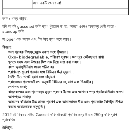
ব্যাগ একটি খেলনা না!
কফি / খাদ্য পাউন্ড:
যদি আপনি gusseted কফি ব্যাগ খুঁজছেন না হয়, আমরা এখনও অন্যান্য শৈলী আছে -
standup কফি
জ
ipper এবং ভালভ এবং টিন টাই ব্যাগ সঙ্গে ব্যাগ।
বিবরণ:
ভাল গ্রাহক নিজস্ব ব্র্যান্ড নকশা সঙ্গে খুঁজছেন।
Oxo- biodegradable, পরিবেশ সুরক্ষা।
জল দূরে কোঁকড়ানো রাখা
খুলতে সহজ এবং উপরের জিপ লক দিয়ে বন্ধ করা সহজ।
ব্যাগ অ্যালুমিনিয়াম ফয়েল গঠিত হয়
প্রাণবন্ত মুদ্রণ প্রভাব সঙ্গে বিভিন্ন গুঁড়া মুদ্রণ ,.
শৈলী: নীচে গসেট ব্যাগ সঙ্গে দাঁড়ানো
গ্রাহকদের প্রয়োজনীয়তা অনুযায়ী বিভিন্ন রং, মাপ এবং ডিজাইন।
পেশাগত সেবা;
বাস্তবসম্মত এবং প্রাণবন্ত মুদ্রণ প্রভাব ইমেজ এবং আপনার পণ্য প্রতিযোগিতার ক্ষমতা
আপগ্রেড সাহায্য
আমাদের কাঁচামাল উচ্চ মানের প্রমাণ এবং আরামদায়ক উচ্চ এবং প্যাকেজিং বৈশিষ্ট্য নিশ্চিত
করতে আরামদায়ক অনুভূতি।
2012 হট বিক্রয় সাইড Gusset কফি মটরশুটি প্যাকিং জন্য ই এম 250g কফি ব্যাগ
প্যাকেজিং
বৈশিষ্ট্য: