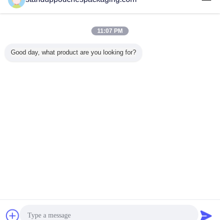
আমাদের সাথে
যোগাযোগ করুন
Disposable eco-friendly HDPE dog poop bags
11:07 PM
আমাদের সাথে
Good day, what product are you looking for?
যোগাযোগ করুন
1 / 5
ভাষা পরিবর্তন করুন
s
Bengali
বাড়ি
|
About Us
|
Contact Us
|
সাইট ম্যাপ
|
Privacy Policy
ডেস্কটপ দেখুন
Copyright © 2015 - 2025 Shanghai DMIPS Investment Co., Ltd.
All rights reserved. Developed by
ECER
উদ্ধৃতির জন্য আবেদন
বার্তা পাঠান