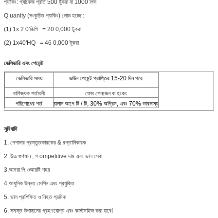
প্যাকিং: প্যাকেজ প্রতি 500 টুকরা বা 1000 পিস
পাদ
তাপ সীলমোহর
Q
uanity
(সংকুচিত প্যাকিং)
লোড হচ্ছে
:
(1) 1x
2
0'জিপি
= 20
0,000
টুকরা
পরীক্ষামূলক
প্যাকিং পরে 1 মিটার জাম্পিং
(2) 1x40'HQ
= 46
0,000 টুকরা
SWL
২0 কেজি
সারফেস ডিলিং
এন্টি-স্লিপ
ডেলিভারি এবং পেমেন্ট
বৈশিষ্ট্য
জীবাণুবিয়োজ্য
ডেলিভারি সময়
ডাউন পেমেন্ট প্রাপ্তির 15-20 দিন পরে
আবেদন
Synthnic যৌগ পলিমার
বাণিজ্যক শর্তাবলী
ফোব শেনজেন বা হংকং
পরিশোধের শর্ত
চালান আগে টি / টি, 30% অগ্রিম, এবং 70% ভারসাম্য
সুবিধাদি
1. পেশাদার প্রস্তুতকারকের
& রপ্তানিকারক
2. উচ্চ গুণমান
, গ
ompetitive দাম
এবং
ভাল সেবা
3.আমরা পি ওআরটি
শহর
4.আধুনিক উন্নত মেশিন
এবং প্রযুক্তি
5.
ভাল প্রশিক্ষিত ও
নিহত শ্রমিক
6. সমস্ত
উপাদানের
গ্রহণযোগ্য
এবং
কাস্টমাইজ করা যাবে!