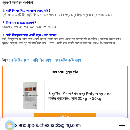
প্রায়শই জিজ্ঞাসিত প্রশ্নাবলী
1. আমি কি দাম নিয়ে আলোচনা করতে পারি?
হ্যাঁ, আমরা একটি
ডিসকাউন্ট
বিবেচনা করতে পারেন
একক পণ্য
জন্য মিশ্র পণ্য বা বাল্ক অর্ডার
জন্য।
2. সীসা সময়ের জন্য কতক্ষণ?
সাধারণত,
উত্পাদন সম্পন্ন করার জন্য 15-20 দিন।
3. আমি
বিনামূল্যে জন্য
একটি
নমুনা
পেতে পারেন
?
হ্যাঁ, বিনামূল্যে আপনার জন্য একটি নমুনা প্রদান করা যাবে, এক্সপ্রেস বিতরণ ফি সংগৃহীত। আপনার নকশা ব্যাগ
মুদ্রণ অনুরোধ করা হয় যদি চার্জ করা হবে। তবে, একটি বৃহৎ অর্ডার স্থাপন করা হয় পরে এটি ফেরতযোগ্য।
কফি বিন ব্যাগ
কফি বিন ব্যাগ
প্যাকেজিং কফি ব্যাগ
ট্যাগ:
,
,
এর সেরা মূল্য পান
সিন্থেটিক যৌগ পলিমার জন্য Polyethylene
কাস্টম প্যাকেজিং ব্যাগ 25kg ~ 50kg
চালিয়ে
standuppouchespackaging.com