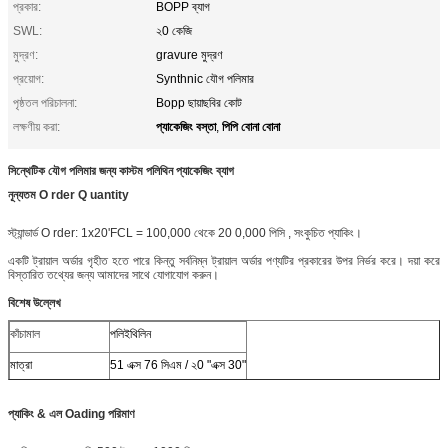
প্রকার:
BOPP ব্যাগ
SWL:
২0 কেজি
মুদ্রণ:
gravure মুদ্রণ
প্রয়োগ:
Synthnic যৌগ পলিমার
পৃষ্ঠতল পরিচালনা:
Bopp ছায়াছবির কোট
প্যাকেজিং বস্তা
পিপি বোনা বোনা
লক্ষণীয় করা:
,
সিন্থেটিক যৌগ পলিমার জন্য কাস্টম পলিথিন প্যাকেজিং ব্যাগ
নূন্যতম
O
rder
Q
uantity
স্ট্যান্ডার্ড
O
rder: 1x20'FCL = 100,000 থেকে
20
0,000 পিসি
, সংকুচিত প্যাকিং।
একটি ট্রায়াল অর্ডার গৃহীত হতে পারে কিন্তু সর্বনিম্ন ট্রায়াল অর্ডার পণ্যটির প্রকারের উপর নির্ভর করে।
দয়া করে
বিস্তারিত তথ্যের জন্য আমাদের সাথে যোগাযোগ করুন।
বিশেষ উল্লেখ
কাঁচামাল
পলিইথিলিন
মাত্রা
51 এক্স 76 সিএম / ২0 "এক্স 30"
রঙ
সাদা
প্যাকিং & এল
Oading
পরিমাণ
ওজন
90 জি / মি ২২
শীর্ষ
শীতল