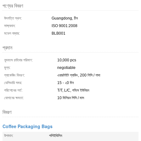
পণ্যের বিবরণ
উৎপত্তি স্থল:
Guangdong, চীন
সাক্ষ্যদান:
ISO 9001:2008
মডেল নম্বার:
BLB001
প্রদান
ন্যূনতম চাহিদার পরিমাণ:
10,000 pcs
মূল্য:
negotiable
প্যাকেজিং বিবরণ:
এয়ারটাইট প্যাকিং, 200 পিসি / গাদা
ডেলিভারি সময়:
15 - ২0 দিন
পরিশোধের শর্ত:
T/T, L/C, পশ্চিম ইউনিয়ন
যোগানের ক্ষমতা:
10 মিলিয়ন পিসি / মাস
বিবরণ
Coffee Packaging Bags
উপাদান:
পলিইথিলিন