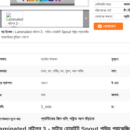
ডেলিভারি সময়:
আমানত
পরিশোধের শর্ত:
টি / ট
যোগানের ক্ষমতা:
প্রত
যোগাযোগ
বড় ইমেজ :
Laminated নাইলন 3 - সাইড হোয়াইট Spout পাউন্ড প্যাকেজিং
স্বয়ংক্রিয় মুদ্রিত লোগো
পাদান:
স্তরিত উপাদান
মুদ্রণ:
্যবহার:
তরল, রস, পানীয়, মদ, স্যুপ, নরম পানীয়
মাপ:
্রি স্যাম্পল:
গ্রহণ
ই এম:
ঙ:
সাদা
জানলা:
ৈলী:
3_side
k:
প্লাস্টিকের জিপ থলি
পাউন্ড আপ দাঁড়ানো
িশেষভাবে তুলে ধরা:
,
minated নাইলন 3 - সাইড হোয়াইট Spout পাউন্ড প্যাকেজিং স্ব