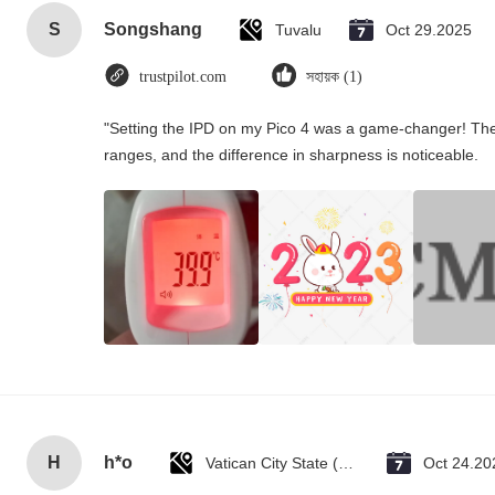
S
Songshang
Tuvalu
Oct 29.2025
trustpilot.com
সহায়ক (1)
"Setting the IPD on my Pico 4 was a game-changer! The
ranges, and the difference in sharpness is noticeable.
H
h*o
Vatican City State (Holy See)
Oct 24.20