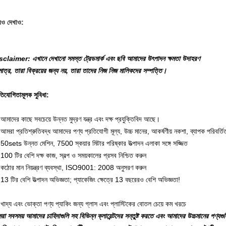
ও দেখাও:
sclaimer: এখানে দেখানো সমস্ত ট্রেডমার্ক এবং ছবি আমাদের উৎপাদন ক্ষমতা উদাহরণ
ুমাত্র, তারা
বিক্রয়ের জন্য নয়, তারা তাদের নিজ নিজ মালিকদের সম্পত্তি।
তিযোগিতামূলক সুবিধা:
আমাদের কাছে সবচেয়ে উন্নত মুদ্রণ যন্ত্র এবং দক্ষ প্রযুক্তিবিদ আছে।
আমরা প্রতিশ্রুতিবদ্ধ আমাদের পণ্য প্রতিযোগী মূল্য, উচ্চ মানের, আকর্ষণীয় নকশা, ব্যাপক পরিবর্
50sets উন্নত মেশিন, 7500 স্কয়ার মিটার পরিষ্কার উত্পাদন এলাকা সঙ্গে সজ্জিত
100 টির বেশি দক্ষ কাজ, স্বল্প ও সময়কালের প্রসব নিশ্চিত করুন
কঠোর মান নিয়ন্ত্রণ ব্যবস্থা, ISO9001: 2008 অনুসরণ করুন
13 টির বেশি উত্পাদন অভিজ্ঞতা;
প্যাকেজিং ক্ষেত্রে 13 বছরেরও বেশি অভিজ্ঞতা!
খাদ্য এবং ভোক্তা পণ্য প্যাকিং জন্য গ্লাস এবং প্লাস্টিকের বোতল চেয়ে কম খরচে
া সবসময় আমাদের চাহিদাগুলি সহ বিভিন্ন ক্লায়েন্টদের সন্তুষ্ট করতে এবং আমাদের উচ্চমানের পণ্যগু