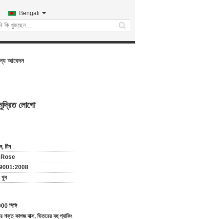
Bengali
search
জন্য আবেদন
ুদ্রিত লোগো
ন, চীন
 Rose
 9001:2008
খুব
00 পিসি
র শক্ত কাগজ বাক্স, ভিতরের বহু প্যাকিং