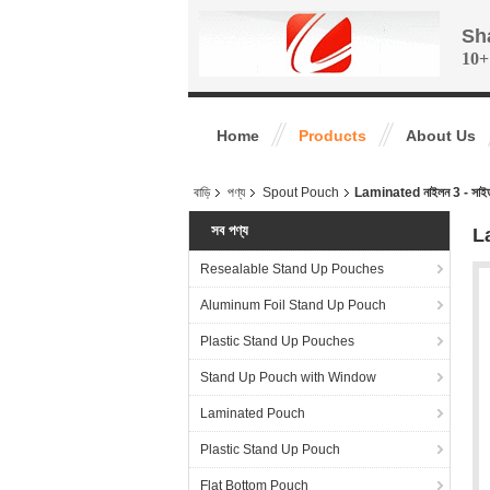
Sh
10+
Home
Products
About Us
বাড়ি
পণ্য
Spout Pouch
Laminated নাইলন 3 - সাইড হোয
সব পণ্য
La
Resealable Stand Up Pouches
Aluminum Foil Stand Up Pouch
Plastic Stand Up Pouches
Stand Up Pouch with Window
Laminated Pouch
Plastic Stand Up Pouch
Flat Bottom Pouch