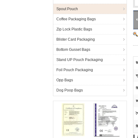
Spout Pouch
Coffee Packaging Bags
Zip Lock Plastic Bags
Blister Card Packaging
Bottom Gusset Bags
Stand UP Pouch Packaging
উ
Foil Pouch Packaging
ব
Opp Bags
ফ
Dog Poop Bags
র
শ
ব
La