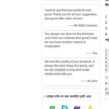
বিশ
I want to say that your products very
good. Thank you for all your suggestion,
1.
also good after sales service.
2.
—— Mr Abílio Cipriano
3. 
You always can give me the best plan
4.
,and it lets my customer feel great,i hope
পণ্
we can have another chance to
cooperation.
1. 
—— Tim
2. 
3. 
We trust the quality of your products. It
4. 
always the best. Keep this going, and
5.
we will establish a long-term trade
6. 
relationship with you.
7. 
—— Mr Zero
8. 
9. 
10.
তোমার দর্শন লগ করা অনলাইন চ্যাট এখন