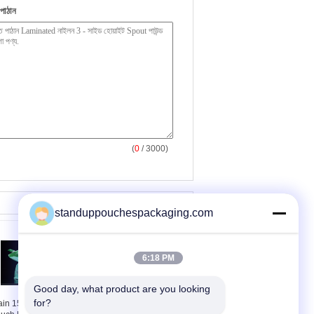
পাঠান
(
0
/ 3000)
standuppouchespackaging.com
6:18 PM
Good day, what product are you looking 
for?
ain 150ml Liquid
PET / AL / RCPP