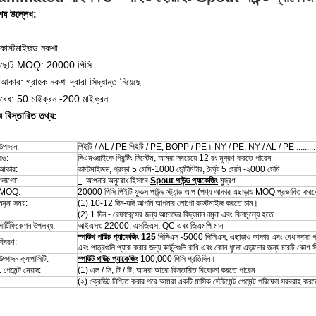
েষ উল্লেখ:
 কাস্টমাইজড নকশা
 ছোট MOQ: 20000 পিসি
আকার: গ্রাহক নকশা দ্বারা সিদ্ধান্ত নিয়েছে
 বেধ: 50 মাইক্রন -200 মাইক্রন
য বিস্তারিত তথ্য:
উপাদান:
পিইটি / AL / PE পিইটি / PE, BOPP / PE।
NY / PE, NY / AL / PE .........
রঙ:
সিএমওয়াইকে প্রিন্টিং সিস্টেম, আমরা সবচেয়ে 12 রং মুদ্রণ করতে পারেন
আকার:
কাস্টমাইজড, প্রস্থ 5 সেমি-1000 সেন্টিমিটার, দৈর্ঘ্য 5 সেমি -২000 সেমি
লোগো:
আপনার অনুরোধ হিসাবে
Spout পাউন্ড প্যাকেজিং
মুদ্রণ
 MOQ:
20000 পিসি পিইটি ফুডস পাউন্ড স্ট্যান্ড আপ (পণ্য আকার এছাড়াও MOQ প্রভাবিত করব
নমুনা সময়:
(1) 10-12 দিন-যদি আপনি আপনার লোগো কাস্টমাইজ করতে চান।
(2) 1 দিন - রেফারেন্সের জন্য আমাদের বিদ্যমান নমুনা এবং বিনামূল্যে হতে
সার্টিফিকেশন উপলব্ধ:
আইএসও 22000, এসজিএস, QC এবং জিএমপি মান
স্পাউথ পাউচ প্যাকেজিং 125
পিসিএস -5000 পিসিএস, এছাড়াও আকার এবং বেধ দ্বারা প্
বিবরণ:
এবং পাত্রগুলি প্যাক করার জন্য কার্টুনগুলি রাখি এবং কোন ধুলো এড়ানোর জন্য চারটি ক
উৎপাদন ক্যাপাসিটি:
স্পাউট পাউচ প্যাকেজিং
100,000 পিসি প্রতিদিন।
 পেমেন্ট মেয়াদ:
(1) এল / সি, টি / টি, আমরা আরো বিস্তারিত বিবেচনা করতে পারেন
(২) ক্রেডিট নিশ্চিত করার পরে আমরা একটি মাসিক স্টেটমেন্ট পেমেন্ট পরিষেবা সরবরাহ করত