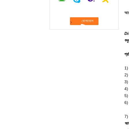
আর
Di
শুধ
প্র
1) 
2) 
3) 
4) 
5) 
6) 
7) 
আমর