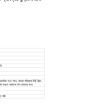
ে)
রভাবিত হতে পারে, আমরা পরিষ্কার PE ফিল্ম,
োণ সীল করতে আঠালো টেপ ব্যবহার করে
ে পারি