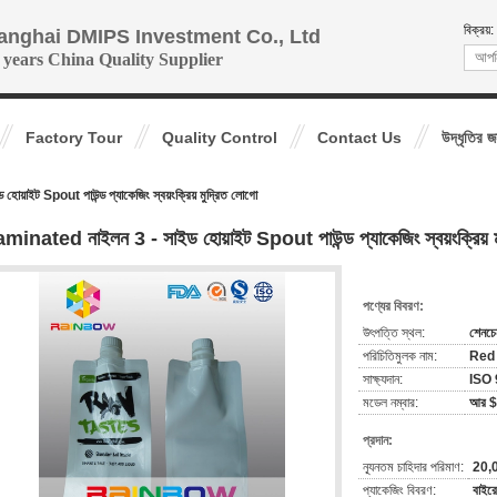
বিক্রয়:
anghai DMIPS Investment Co., Ltd
 years China Quality Supplier
Factory Tour
Quality Control
Contact Us
উদ্ধৃতির 
়াইট Spout পাউন্ড প্যাকেজিং স্বয়ংক্রিয় মুদ্রিত লোগো
minated নাইলন 3 - সাইড হোয়াইট Spout পাউন্ড প্যাকেজিং স্বয়ংক্রিয় ম
পণ্যের বিবরণ:
উৎপত্তি স্থল:
শেনচে
পরিচিতিমুলক নাম:
Red
সাক্ষ্যদান:
ISO
মডেল নম্বার:
আর $ 
প্রদান:
ন্যূনতম চাহিদার পরিমাণ:
20,0
প্যাকেজিং বিবরণ:
বাইরে