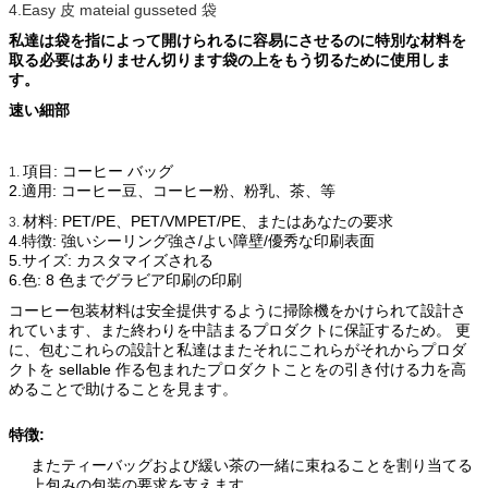
4.Easy 皮 mateial gusseted 袋
私達は袋を指によって開けられるに容易にさせるのに特別な材料を
取る必要はありません切ります袋の上をもう切るために使用しま
す。
速い細部
項目: コーヒー バッグ
1.
2.適用: コーヒー豆、コーヒー粉、粉乳、茶、等
材料: PET/PE、PET/VMPET/PE、またはあなたの要求
3.
4.特徴: 強いシーリング強さ/よい障壁/優秀な印刷表面
5.サイズ: カスタマイズされる
6.色: 8 色までグラビア印刷の印刷
コーヒー包装材料は安全提供するように掃除機をかけられて設計さ
れています、また終わりを中詰まるプロダクトに保証するため。 更
に、包むこれらの設計と私達はまたそれにこれらがそれからプロダ
クトを sellable 作る包まれたプロダクトことをの引き付ける力を高
めることで助けることを見ます。
特徴:
またティーバッグおよび緩い茶の一緒に束ねることを割り当てる
上包みの包装の要求を支えます