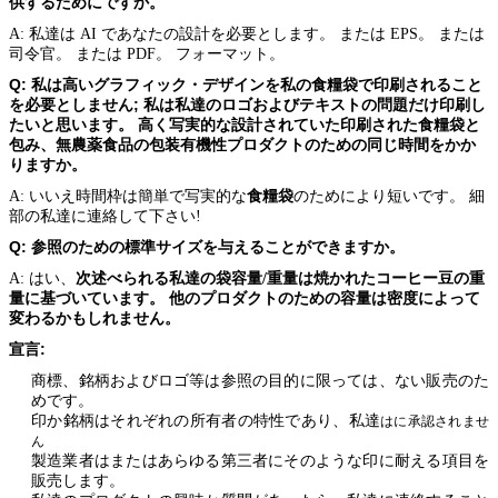
供するためにです
か。
A: 私達は AI であなたの設計を必要とします。 または EPS。 または
司令官。 または PDF。 フォーマット。
Q: 私は高いグラフィック・デザインを私の食糧袋で印刷されること
を必要としません
; 私は私達のロゴおよびテキストの問題だけ印刷し
たいと思います。 高く写実的な設計されていた印刷された
食糧袋
と
包み、無農薬食品の包装有機性プロダクトのための同じ時間をかか
りますか。
食糧袋
A: いいえ時間枠は簡単で写実的な
のためにより短いです。 細
部の私達に連絡して下さい!
Q: 参照のための標準サイズを与えることができますか。
A: はい、
次述べられる私達の袋容量/重量は焼かれたコーヒー豆の重
量に基づいています。 他のプロダクトのための容量は密度によって
変わるかもしれません。
宣言:
商標、銘柄およびロゴ等は参照の目的に限っては、ない販売のた
めです。
印か銘柄はそれぞれの所有者の特性であり、私達
はに承認されませ
ん
製造業者はまたはあらゆる第三者にそのような印に耐える項目を
販売します。