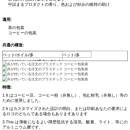
中詰まるプロダクトの香り、色および好みの維持の助け
適用:
茶の包装
コーヒーの包装
共通の構造:
ペット/ホイル/多
ペット/多
ペットは/ペットに/多会いました
特徴:
1.It はコーヒー豆、コーヒー粉（弁無し）、包む粉乳（弁無し）等の
ために使用しました。
2.It はカスタマイズされた設計の明白、または印刷あなたの要求によ
るロゴのどちらである場合もありますあります
3.This は薄板になるよい障壁抵抗する湿気、酸素、ライト、等にの
アルミニウム層です。