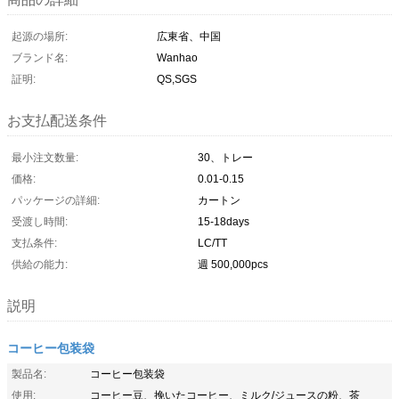
起源の場所:
広東省、中国
ブランド名:
Wanhao
証明:
QS,SGS
お支払配送条件
最小注文数量:
30、トレー
価格:
0.01-0.15
パッケージの詳細:
カートン
受渡し時間:
15-18days
支払条件:
LC/TT
供給の能力:
週 500,000pcs
説明
コーヒー包装袋
製品名:
コーヒー包装袋
使用:
コーヒー豆、挽いたコーヒー、ミルク/ジュースの粉、茶