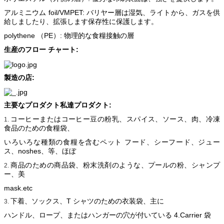
支払の言葉
TT、LC
アルミニウム foil/VMPET: バリヤー層は湿気、ライトから、ガスを供
給しましたり、拡張します保存性に保護します。
polythene （PE）: 物理的な食糧接触の層
生産のフロー チャート:
製造の店:
主要なプロダクト私達プロダクト:
コーヒーまたはコーヒー豆の粉乳、スパイス、ソース、肉、冷凍
1.
食品のための食糧袋、
いろいろな種類の食糧を含むペット フード、シーフード、ジュー
ス、noshes、等、ほぼ
商品のための商品袋、粉末洗剤のような、プールの粉、シャンプ
2.
ー、美
mask.etc
下着、ソックス、T シャツのための衣装袋、主に
3.
ハンドル、ロープ、またはハンガーの穴が付いている 4.Carrier 袋