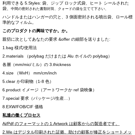
利用できる 5.Styles: 袋、ジップ ロック式袋、ヒート シールされた
袋、
中間の密封された書類封筒、クォードの袋を立てて下さい、
ハンドルまたはハンガーの穴と、3 側面密封される噴出袋、ロール標
準的なフィルム。
このプロダクトの興味ですか。か。
親切に次としてあなたの要求 &offer の細部を送りました:
1.bag 様式/使用法
2.materials （polybag だけまたは Alu ホイルの polybag）
各層（mm/mic/ミル）の 3.thickness
4.size （WxH） mm/cm/inch
5.clear か印刷物（1-8 色）
6.product イメージ（アートワークか ref 袋映像）
7.special 要求（パッケージ/生産…）
8.EXW/FOB/CIF 価格
私達の働くプロセス
Ai/Pdf のフォーマットの 1.Artwork は顧客からの製造者です。
2.We はデジタル印刷された証拠、助けの顧客が修正をショートメッ