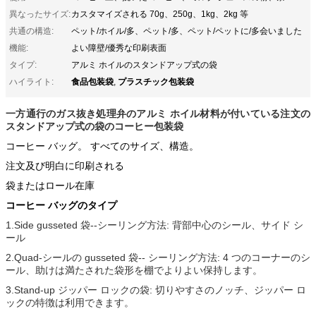
異なったサイズ:
カスタマイズされる 70g、250g、1kg、2kg 等
共通の構造:
ペット/ホイル/多、ペット/多、ペット/ペットに/多会いました
機能:
よい障壁/優秀な印刷表面
タイプ:
アルミ ホイルのスタンドアップ式の袋
食品包装袋
プラスチック包装袋
ハイライト:
,
一方通行のガス抜き処理弁のアルミ ホイル材料が付いている注文の
スタンドアップ式の袋のコーヒー包装袋
コーヒー バッグ。 すべてのサイズ、構造。
注文及び明白に印刷される
袋またはロール在庫
コーヒー バッグのタイプ
1.Side gusseted 袋--シーリング方法: 背部中心のシール、サイド シ
ール
2.Quad-シールの gusseted 袋-- シーリング方法: 4 つのコーナーのシ
ール、助けは満たされた袋形を棚でよりよい保持します。
3.Stand-up ジッパー ロックの袋: 切りやすさのノッチ、ジッパー ロ
ックの特徴は利用できます。