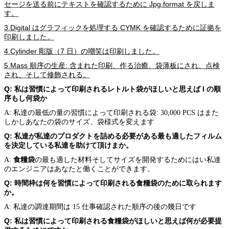
セージを送る前にテキストを確認するために Jpg.format を戻しま
す。
3.Digital はグラフィックを処理する CYMK を確認するために証拠を
印刷しました。
4.Cylinder 彫版（7 日）の嘲笑は印刷しました。
5.Mass 順序の生産: 含まれた印刷、作る治癒、袋薄板にされ、点検
され、そして修飾される。
Q: 私は習慣によって印刷されるレトルト袋がほしいと思えば I の順
序もし何袋か
A: 私達の最低の量の習慣によって印刷される袋: 30,000 PCS はまた
しかしあなたの袋のサイズ、袋様式を変えます
Q: 私達が私達のプロダクトを詰める必要がある最も適したフィルム
を決定している私達を助けて頂けまか。
食糧袋
A:
の最も適した材料そしてサイズを開発するためにはい私達
のエンジニアはあなたと働くことができます。
Q: 時間枠は何を習慣によって印刷される食糧袋のために取られます
か。
A: 私達の調達期間は 15 仕事確認された順序の後の幾日です
Q: 私は習慣によって印刷される食糧袋がほしいと思えば何が必要提