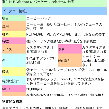
限られる Wanhao のパッケージの会社への歓迎
プロダクト情報。
項目
コーヒー バッグ
コーヒー豆、挽いたコーヒー、ミルク/ジュースの
適用
粉、茶、等
材料
PET/AL/PE、PET/VMPET/PE、またはあなたの要求
特徴
強いシーリング強さ/よい障壁/優秀な印刷表面
カスタマイズされ
カスタマイズさ
サイズ
厚さ
る/推薦される
れる/推薦される
ヒート シー
9 色までグラビア印
色
端の設計
ル/ziplock は/開
刷の印刷
きます
袋/ヒート シール袋/ジップ ロック式袋/アルミ ホイル
様式
袋を立てて下さい
切りやすさのノッチ、ziplock、1 つの方法ガスを抜
特別な設計
く弁（コーヒー豆を新しい保存して下さい）
MOQ
30,000pcs
在庫を持ちなさい試供品、サンプル貨物は順序場所
サンプル
の後で払い戻し可能です
物質的な構造:
パッキング
内部: 外多袋: カートン
ポリエステル（外側の層）: 優秀な印刷表面は、強さを提供します。