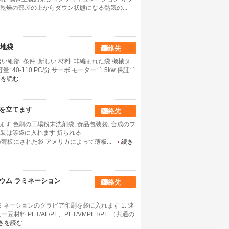
燥の部屋の上からダウン状態になる熱気の...
地袋
連絡先
部: 条件: 新しい 材料: 非編まれた袋 機械タ
-110 PC/分 サーボ モーター: 1.5kw 保証: 1
きを読む
袋を立てます
連絡先
す 色刷の工場粉末洗剤袋; 食品包装袋; 合成のフ
ク包装は等袋に入れます 折られる
の薄板にされた袋 アメリカによって薄板...
続き
ニウム ラミネーション
連絡先
ミネーションのグラビア印刷を袋に入れます 1. 速
料:PET/AL/PE、PET/VMPET/PE （共通の
きを読む