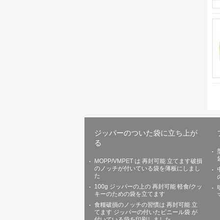
ジッパーのついた袋に立ち上が
る
MOPP/VMPET は 再封可能 立てます破損
のノッチが付いている袋を薄板にしまし
た
100g ジッパーの上の 再封可能 軽食/クッ
キーのための袋を立てます
食糧破損のノッチの習慣は 再封可能 立
てます ジッパーの付いたビニール袋 が
付いている袋を印刷しました