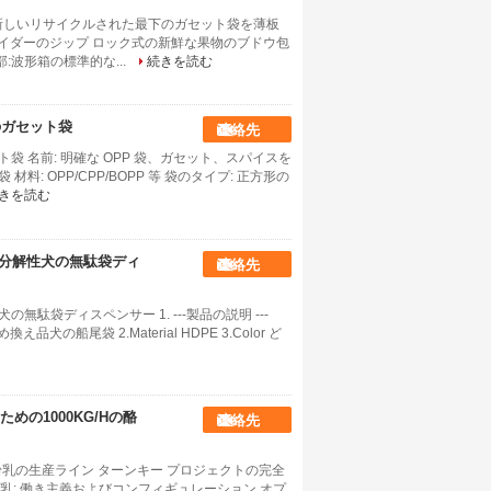
新しいリサイクルされた最下のガセット袋を薄板
ライダーのジップ ロック式の新鮮な果物のブドウ包
g細部:波形箱の標準的な...
続きを読む
のガセット袋
連絡先
袋 名前: 明確な OPP 袋、ガセット、スパイスを
料: OPP/CPP/BOPP 等 袋のタイプ: 正方形の
きを読む
生物分解性犬の無駄袋ディ
連絡先
の無駄袋ディスペンサー 1. ---製品の説明 ---
の船尾袋 2.Material HDPE 3.Color ど
の1000KG/Hの酪
連絡先
の粉乳の生産ライン ターンキー プロジェクトの完全
: 働き主義およびコンフィギュレーション オプ