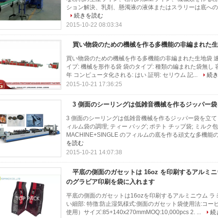
ション解決、乳剤、懸濁液の液体またはスラリーは底への乾
続きを読む
2015-10-22 08:03:34
買い物袋のための機械を作る多機能の非編まれた生
買い物袋のための機械を作る多機能の非編まれた生地袋 速い細
イプ: 機械を形作る袋 袋のタイプ: 種類の編まれた袋無し 容量: 40
年 コンピュータ化される: はい 証明: セリウム 記...
続
2015-10-21 17:36:25
3 側面のシーリングは低雑音機械を作るジッパー
3 側面のシーリングは低雑音機械を作るジッパー袋を立てま
ィルム袋の調理; ティー バッグ; ポテト チップ袋; ミル
MACHINE+SINGLE のフィルムの底を作る頑丈な多機能
を読む
2015-10-21 14:07:38
平底の側面のガセットは 16oz を印刷するアルミ
のグラビア印刷を袋に入れます
平底の側面のガセットは16ozを印刷するアルミニウム ラ
い細部: 特徴:防止湿気様式:側面のガセット袋使用法:コーヒー豆材
使用）サイズ:85+140x270mmMOQ:10,000pcs 2. ...
続