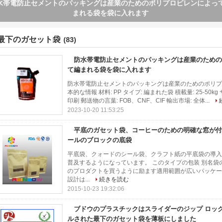
底のガセット袋、コーヒーのための明確な窓が付いているクォードのシ
のブロックの底袋
最下のガセット袋
(83)
防水帯電防止セメントのパッキングは産業のための
て編まれる袋を袋に入れます
防水帯電防止セメントのパッキングは産業のためのポリプ
本的な情報 材料: PP タイプ: 編まれた袋 積載量: 25-50kg サ
印刷 郵送物の言葉: FOB、CNF、CIF 輸出市場: 全体...
2023-10-20 11:53:25
平底のガセット袋、コーヒーのための明確な窓が付
ールのブロックの底袋
平底袋、クォードのシール袋、クラフト紙の平底袋の導入
普及するようになっています。 このタイプの包装 別名袋
のプロダクトを買うように励ます適用範囲が広いパッケー
設計は...
続きを読む
2015-10-23 19:32:06
ブドウのプラスチックはスライダーのジップ ロッ
ルされた最下のガセット袋を薄板にしました