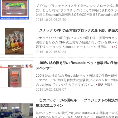
ブドウのプラスチックはスライダーのジップ ロック式の
にしました 指定: プラスチックによって薄板にされるス
装袋 1.Excellent品質管理2.OEM/ODM歓迎3.Packagin
2015-10-23 06:25:50
スナック OPP の正方形/ブロックの最下袋、側面
スナック OPP の正方形/ブロックの最下袋、側面のガセット
調理するための OPP の正方形の底袋が付いている BOPP 袋 材
最下袋 シーリング &Handle: ヒート シール 使用法...
続
2015-10-22 16:50:33
100% 結め換え品の Resuable ペット無駄袋の
スペンサー
100% 結め換え品の Resuable ペット無駄袋の生物分解性犬
1.Name 100% 生物分解性犬の無駄袋ディスペンサーの結め換え品犬
の pantone でもいいえカスタマイズす...
続きを読む
2015-10-22 12:08:07
缶のパッケージの回転キー・プロジェクトの解決のため
農場の加工ライン
缶のパッケージ60袋/分のための1000KG/Hの回転キー
な粉乳の生産ライン、粉乳の加工ライン、機械類を作る粉乳