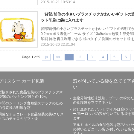
2015-10-21 10:53:14
背部/前側の小さいプラスチックかわいいギフトの
ット印刷は袋に入れます
背部/前側の小さいプラスチックかわいいギフトの透明でか
0.2mm ポリ塩化ビニール サイズ 13x9x4cm 包装 1 部分/袋
印刷 特徴 再生利用できる 袋のタイプ 側面のガセット袋 お.
2015-10-20 22:31:04
Page 1 of 9
|<
<<
1
2
3
4
5
6
ブリスター カード包装
窓が付いている袋を立てて下
い
型抜きされた食品包装のプラスチック米
袋/米のパッキング袋との 10kg
生物分解性粉末洗剤、プールの粉のた
の食糧袋を立てて下さい
中間のシーリング食糧袋スナックのため
の包装袋の明確な窓
封じ直されたアルミ ホイルは窓/ジッ
ー/ヨーロッパの穴が付いている袋を
明確なチョコレート食品包装の袋/クリス
ます
マスのチェロのギフト袋
アルミ ホイルの食品包装は窓/ジッパ
の付いたビニール袋 が付いている袋
てます