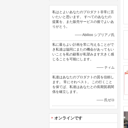
私はとよいあなたのプロダクト非常に言
いたいと思います。 すべてのあなたの
提案を、また販売サービスの後でよいあ
りがとう。
—— Abilioo シプリアノ氏
私に最もよい計画を常に与えることがで
き私達は協同にまたの機会があってもい
いことを私の顧客が私望みます大きく感
じることを可能にします。
—— ティム
私達はあなたのプロダクトの質を信頼し
ます。 常にそれベスト。 この行くこと
を保てば、私達はあなたとの長期貿易関
係を確立します。
—— 氏ゼロ
オンラインです