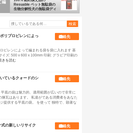
100% 結め換え品の
ール
Resuable ペット無駄袋の
生物分解性犬の無駄袋ディ
スペンサー
ポリプロピレンによっ
連絡先
ロピレンによって編まれる袋を袋に入れます 基
イズ: 500 x 600 x 100mm 印刷: グラビア印刷の
続きを読む
いているクォードのシ
連絡先
 平底の袋は魅力的、適用範囲が広いので非常に
の煉瓦はあります。 私達がである消費者をあなた
ジ提供する平底の袋。 を使って 独特で、顕著な
ク式の新しいリサイク
連絡先