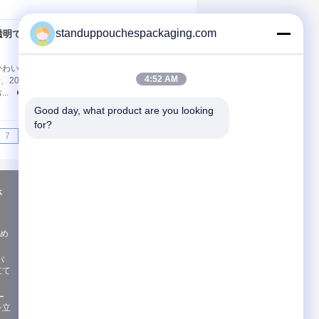
standuppouchespackaging.com
透明でかわいいオフセ
連絡先
わいいオフセット印刷は袋に入れます 指定 材料
4:52 AM
、200pieces/carton 表面処理 完全なオフセット
..
続きを読む
Good day, what product are you looking 
for?
7
8
9
>>
>|
さ
見積依頼
送って下さい
め
パ
立て
News
ー
E-Mail
|
Sitemap
を立