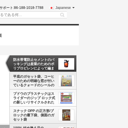
サポート:
86-188-1018-7788
Japanese
search
頼
防水帯電防止セメントのパ
ッキングは産業のためのポ
リプロピレンによって編ま
れる袋を袋に入れます
平底のガセット袋、コーヒ
ーのための明確な窓が付い
ているクォードのシールの
ブロックの底袋
ブドウのプラスチックはス
ライダーのジップ ロック式
の新しいリサイクルされた
最下のガセット袋を薄板に
しました
スナック OPP の正方形/ブ
ロックの最下袋、側面のガ
セット袋