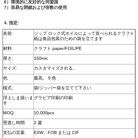
6）環境的に友好的な同盟国
7）容易な閉鎖および倍数の使用
4.
指定:
名前:
ジップ ロック式ホイルによって並べられるクラフト
紙は食品包装のための袋を立てます
材料:
クラフト paper/FOIL/PE
厚さ:
150mic
サイズ:
カスタマイズされる。
色:
最高。 9 色
様式:
袋/ジッパー袋を立てて下さい
浮上しま扱いま
グラビア印刷の印刷
す
MOQ:
10,000pcs
受渡し時間:
2 週
支払の言葉:
EXW、FOB または CIF