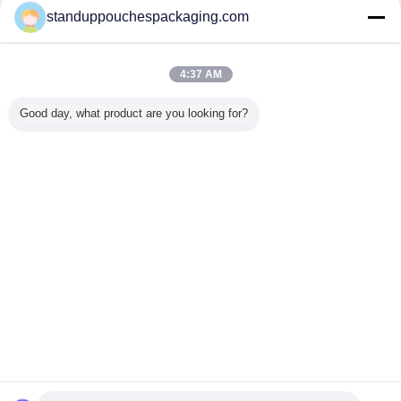
standuppouchespackaging.com
コーヒー包装袋
多く
4:37 AM
Good day, what product are you looking for?
のための
ODM OEM は多彩
二重コーヒー テー
弁が付いているグ
花弁/PE
よってク
な印刷、ジッパー
ブルの屋外の藤の
ラビア印刷の印刷
ー包装袋
べられる
ロックの袋を包む
家具、部門別のソ
の側面のガセット
ウム材料 
ffee 包装
コーヒー バッグを
ファー セット
のコーヒー包装袋
袋
立てます
言語を変えて下さい
Japanese
ホーム
|
企業情報
|
お問い合わせ
|
地図
|
Privacy Policy
デスクトップの眺め
Copyright © 2015 - 2026 Shanghai DMIPS Investment Co., Ltd.
All rights reserved. Developed by
ECER