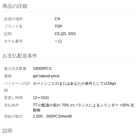
商品の詳細
起源の場所:
CN
ブランド名:
TOP
証明:
CE,QS, SGS
モデル番号:
一口
お支払配送条件
最小注文数量:
10000PCS
価格:
get lateast price
パッケージの詳
カートンごとのまたはあなたの条件として≤15kgs
細:
受渡し時間:
12〜15日
支払条件:
TT の配達の前の 70% のバランスによるシリンダー +30% 沈
殿物
供給の能力:
2,000、000PCS/month
説明