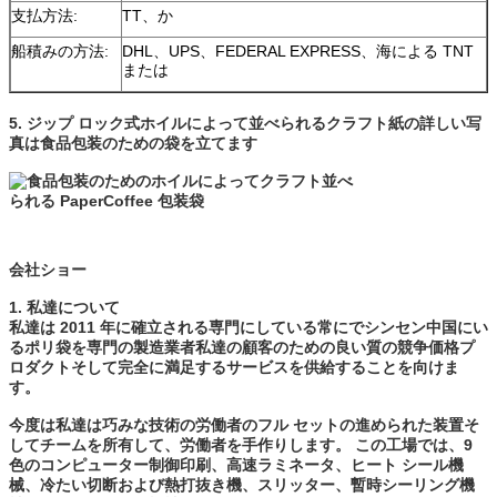
支払方法:
TT、か
船積みの方法:
DHL、UPS、FEDERAL EXPRESS、海による TNT
または
5.
ジップ ロック式
ホイルによって並べられるクラフト紙
の詳しい写
真は
食品包装のための袋を立てます
会社ショー
1.
私達について
私達は 2011 年に確立される専門にしている常にでシンセン中国にい
るポリ袋を専門の製造業者私達の顧客のための良い質の競争価格プ
ロダクトそして完全に満足するサービスを供給することを向けま
す。
今度は私達は巧みな技術の労働者のフル セットの進められた装置そ
してチームを所有して、労働者を手作りします。 この工場では、9
色のコンピューター制御印刷、高速ラミネータ、ヒート シール機
械、冷たい切断および熱打抜き機、スリッター、暫時シーリング機