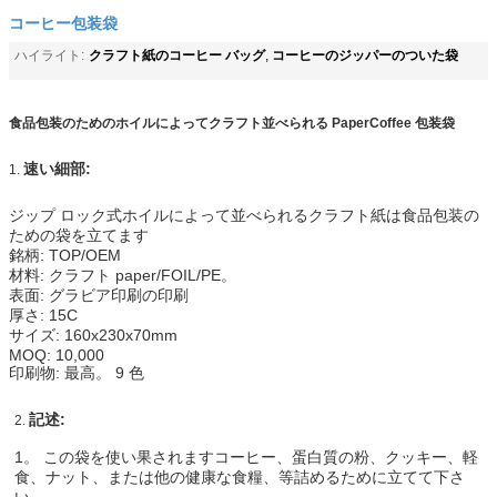
コーヒー包装袋
クラフト紙のコーヒー バッグ
コーヒーのジッパーのついた袋
ハイライト:
,
食品包装のためのホイルによってクラフト並べられる PaperCoffee 包装袋
速い細部:
1.
ジップ ロック式ホイルによって並べられるクラフト紙は食品包装の
ための袋を立てます
銘柄: TOP/OEM
材料: クラフト paper/FOIL/PE。
表面: グラビア印刷の印刷
厚さ: 15C
サイズ: 160x230x70mm
MOQ: 10,000
印刷物: 最高。 9 色
記述:
2.
1。 この袋を使い果されますコーヒー、蛋白質の粉、クッキー、軽
食、ナット、または他の健康な食糧、等詰めるために立てて下さ
い。