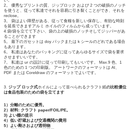
2。 優秀なプリントの質、ジップロック および 2 つの破損のノッチ
を使うと、従って私達でそれを容易に引き裂くことができ、それを
reclose。
3。 袋はよい障壁がある、従って食糧を新しい保存し、有効な時刻
を延長できますアルミ ホイルのフィルムから成っています。
4.袋/袋を立てて下さい、袋の上の破損のノッチそしてジッパーがあ
ることができます
5。 最下のガセットは doy パックまたは k シールのどれである場合
もあります。
6。 私達はあなたのパッキングに従ってあらゆるサイズで袋を要求
させますいいです。
7。 私達は ur の設計に従って印刷してもいいです。 Max.9 色、1
色のための 1 つの印刷版。 アートワークのフォーマットは AI、
PDF または Coreldraw のフォーマットでよいです。
3.
ジップ ロック式
ホイルによって並べられるクラフト紙
の比較優位
は
食品包装のための袋を立てます
1）分離のために優秀。
2）材料: クラフト paper/FOIL/PE。
3)
よい棚の提示
4）低い貯蔵および交通機関の費用
5）よい剛さおよび透明物