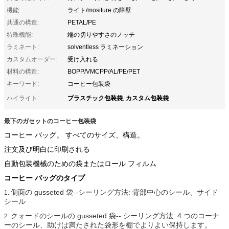
機能:
ライト/mositure の障壁
共通の構造:
PETAL/PE
特殊機能:
端の切りやすさのノッチ
ラミネート:
solventless ラミネーション
カスタムオーダー:
受け入れる
材料の構造:
BOPP/VMCPP/AL/PE/PET
キーワード:
コーヒー包装袋
プラスチック包装袋
カスタム包装袋
ハイライト:
,
最下のガセットのコーヒー包装袋
コーヒー バッグ。 すべてのサイズ、構造。
注文及び明白に印刷される
自動包装機械のための袋またはロール フィルム
コーヒー バッグのタイプ
側面の gusseted 袋--シーリング方法: 背部中心のシール、サイド
1.
シール
クォードのシールの gusseted 袋-- シーリング方法: 4 つのコーナ
2.
ーのシール、助けは満たされた袋形を棚でよりよい保持します。