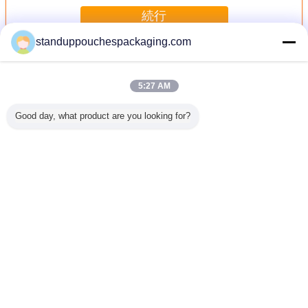
続行
standuppouchespackaging.com
コーヒー包装袋
多く
5:27 AM
Good day, what product are you looking for?
のための
ODM OEM は多彩
二重コーヒー テー
弁が付いているグ
花弁/PE
よってク
な印刷、ジッパー
ブルの屋外の藤の
ラビア印刷の印刷
ー包装袋
べられる
ロックの袋を包む
家具、部門別のソ
の側面のガセット
ウム材料 
ffee 包装
コーヒー バッグを
ファー セット
のコーヒー包装袋
袋
立てます
言語を変えて下さい
Japanese
ホーム
|
企業情報
|
お問い合わせ
|
地図
|
Privacy Policy
デスクトップの眺め