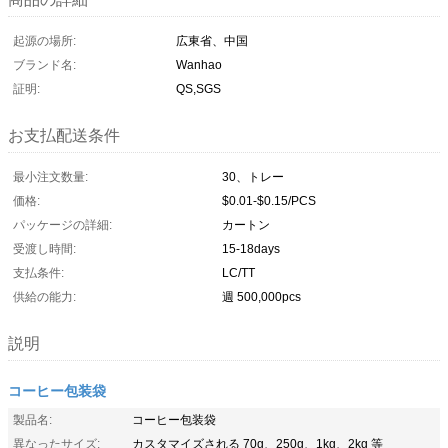
起源の場所:
広東省、中国
ブランド名:
Wanhao
証明:
QS,SGS
お支払配送条件
最小注文数量:
30、トレー
価格:
$0.01-$0.15/PCS
パッケージの詳細:
カートン
受渡し時間:
15-18days
支払条件:
LC/TT
供給の能力:
週 500,000pcs
説明
コーヒー包装袋
製品名:
コーヒー包装袋
異なったサイズ:
カスタマイズされる 70g、250g、1kg、2kg 等