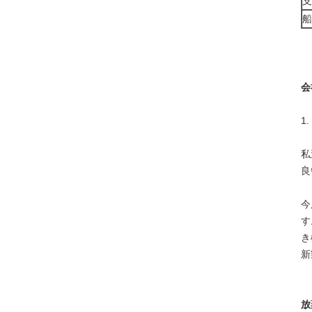
支
船
会
1.
私
良
今
す
き
新
放