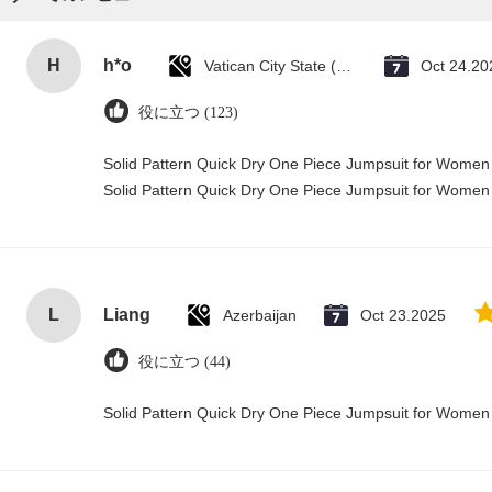
H
h*o
Vatican City State (Holy See)
Oct 24.20
役に立つ (123)
Solid Pattern Quick Dry One Piece Jumpsuit for Wome
Solid Pattern Quick Dry One Piece Jumpsuit for Wome
L
Liang
Azerbaijan
Oct 23.2025
役に立つ (44)
Solid Pattern Quick Dry One Piece Jumpsuit for Wome