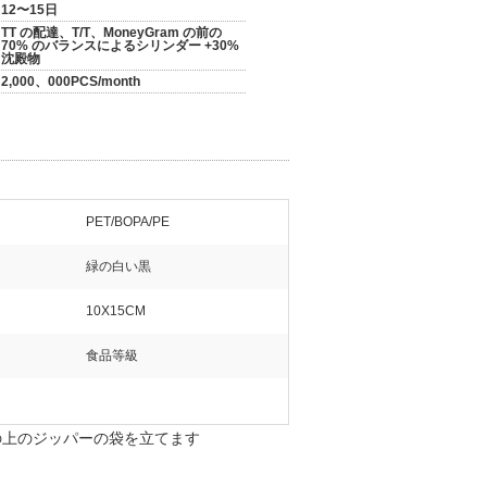
12〜15日
TT の配達、T/T、MoneyGram の前の
70% のバランスによるシリンダー +30%
沈殿物
2,000、000PCS/month
PET/BOPA/PE
緑の白い黒
10X15CM
食品等級
の上のジッパーの袋を立てます