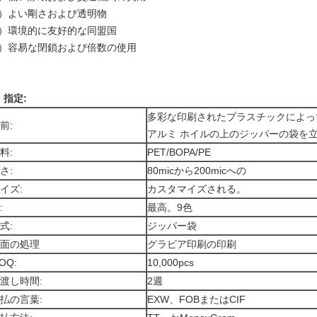
5）よい剛さおよび透明物
6）環境的に友好的な同盟国
7）容易な閉鎖および倍数の使用
.
指定:
多彩な印刷されたプラスチックによっ
前:
アルミ ホイルの上のジッパーの袋を
料:
PET/BOPA/PE
さ:
80micから200micへの
イズ:
カスタマイズされる。
:
最高。9色
式:
ジッパー袋
面の処理
グラビア印刷の印刷
OQ:
10,000pcs
渡し時間:
2週
払の言葉:
EXW、FOBまたはCIF