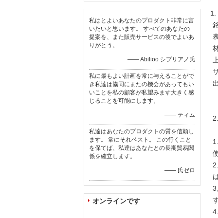
1.
私はとよいあなたのプロダクト非常に言
銘
いたいと思います。 すべてのあなたの
提案を、また販売サービスの後でよいあ
りがとう。
材
—— Abilioo シプリアノ氏
サ
私に最もよい計画を常に与えることがで
き私達は協同にまたの機会があってもい
いことを私の顧客が私望みます大きく感
じることを可能にします。
—— ティム
2
私達はあなたのプロダクトの質を信頼し
ます。 常にそれベスト。 この行くこと
を保てば、私達はあなたとの長期貿易関
係を確立します。
—— 氏ゼロ
オンラインです