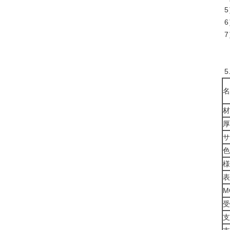
5
名
材
厚
サ
色
様
表
M
受
支