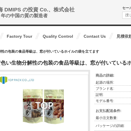
セー
海 DMIPS の投資 Co.、株式会社
0+ 年の中国の質の製造者
Factory Tour
Quality Control
Contact Us
見積依
解性の包装の食品等級は、窓が付いているホイルの袋を立てます
黄色い生物分解性の包装の食品等級は、窓が付いている
商品の詳細:
起源の場所:
ブランド名:
証明:
モデル番号:
お支払配送条件:
最小注文数量:
パッケージの詳細: