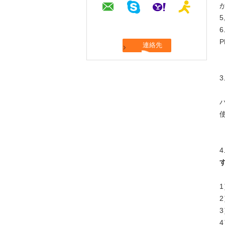
P
3
4
2