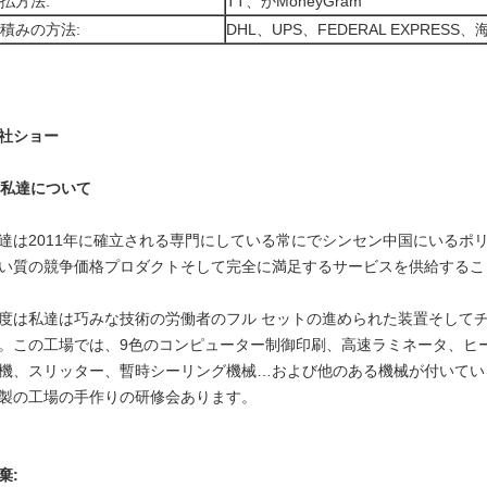
払方法:
TT、かMoneyGram
積みの方法:
DHL、UPS、FEDERAL EXPRES
社ショー
私達について
達は2011年に確立される専門にしている常にでシンセン中国にいるポ
い質の競争価格プロダクトそして完全に満足するサービスを供給するこ
度は私達は巧みな技術の労働者のフル セットの進められた装置そして
。この工場では、9色のコンピューター制御印刷、高速ラミネータ、ヒ
機、スリッター、暫時シーリング機械…および他のある機械が付いてい
製の工場の手作りの研修会あります。
棄: