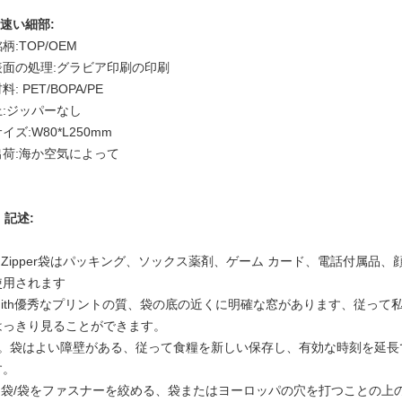
速い細部:
柄:TOP/OEM
表面の処理:グラビア印刷の印刷
料: PET/BOPA/PE
上:ジッパーなし
イズ:W80*L250mm
出荷:海か空気によって
.
記述:
1.Zipper袋はパッキング、ソックス薬剤、ゲーム カード、電話付属
使用されます
2.ith優秀なプリントの質、袋の底の近くに明確な窓があります、従っ
はっきり見ることができます。
3。袋はよい障壁がある、従って食糧を新しい保存し、有効な時刻を延長
す。
4.袋/袋をファスナーを絞める、袋またはヨーロッパの穴を打つことの上