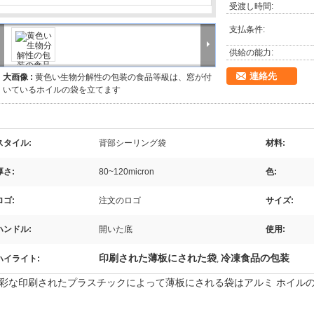
受渡し時間:
支払条件:
供給の能力:
連絡先
大画像 :
黄色い生物分解性の包装の食品等級は、窓が付
いているホイルの袋を立てます
スタイル:
背部シーリング袋
材料:
厚さ:
80~120micron
色:
ロゴ:
注文のロゴ
サイズ:
ハンドル:
開いた底
使用:
印刷された薄板にされた袋
冷凍食品の包装
ハイライト:
,
彩な印刷されたプラスチックによって薄板にされる袋はアルミ ホイル