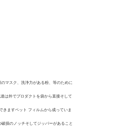
品、顔のマスク、洗浄力がある粉、等のために
て私達は外でプロダクトを袋から直接そして
できますペット フィルムから成っていま
の破損のノッチそしてジッパーがあること