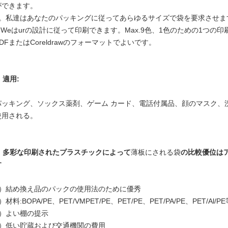
ができます。
5。私達はあなたのパッキングに従ってあらゆるサイズで袋を要求させま
6.Weはurの設計に従って印刷できます。Max.9色、1色のための1つの
DFまたはCoreldrawのフォーマットでよいです。
.
適用:
パッキング、ソックス薬剤、ゲーム カード、電話付属品、顔のマスク、
使用される。
.
多彩な印刷されたプラスチックによって
薄板にされる袋
の比較優位は
す
1）結め換え品のパックの使用法のために優秀
）材料:BOPA/PE、PET/VMPET/PE、PET/PE、PET/PA/PE、PET/Al/PE
3）よい棚の提示
4）低い貯蔵および交通機関の費用