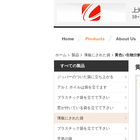
上
1
Home
Products
About Us
ホーム
製品
薄板にされた袋
黄色い生物分
すべての製品
ジッパーのついた袋に立ち上がる
アルミ ホイルは袋を立てます
プラスチック袋を立てて下さい
窓が付いている袋を立てて下さい
薄板にされた袋
プラスチック袋を立てて下さい
平底の袋