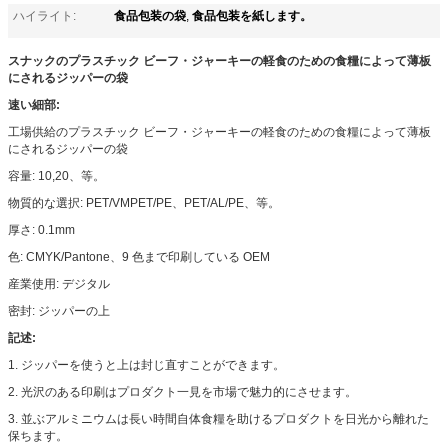
食品包装の袋
食品包装を紙します。
ハイライト:
,
スナックのプラスチック ビーフ・ジャーキーの軽食のための食糧によって薄板
にされるジッパーの袋
速い細部:
工場供給のプラスチック ビーフ・ジャーキーの軽食のための食糧によって薄板
にされるジッパーの袋
容量: 10,20、等。
物質的な選択: PET/VMPET/PE、PET/AL/PE、等。
厚さ: 0.1mm
色: CMYK/Pantone、9 色まで印刷している OEM
産業使用: デジタル
密封: ジッパーの上
記述:
1. ジッパーを使うと上は封じ直すことができます。
2. 光沢のある印刷はプロダクト一見を市場で魅力的にさせます。
3. 並ぶアルミニウムは長い時間自体食糧を助けるプロダクトを日光から離れた
保ちます。