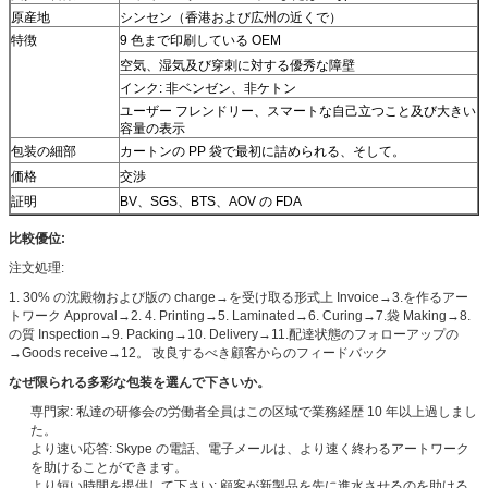
原産地
シンセン（香港および広州の近くで）
特徴
9 色まで印刷している OEM
空気、湿気及び穿刺に対する優秀な障壁
インク: 非ベンゼン、非ケトン
ユーザー フレンドリー、スマートな自己立つこと及び大きい
容量の表示
包装の細部
カートンの PP 袋で最初に詰められる、そして。
価格
交渉
証明
BV、SGS、BTS、AOV の FDA
比較優位:
注文処理:
1. 30% の沈殿物および版の charge→を受け取る形式上 Invoice→3.を作るアー
トワーク Approval→2. 4. Printing→5. Laminated→6. Curing→7.袋 Making→8.
の質 Inspection→9. Packing→10. Delivery→11.配達状態のフォローアップの
→Goods receive→12。 改良するべき顧客からのフィードバック
なぜ限られる多彩な包装を選んで下さいか。
専門家: 私達の研修会の労働者全員はこの区域で業務経歴 10 年以上過しまし
た。
より速い応答: Skype の電話、電子メールは、より速く終わるアートワーク
を助けることができます。
より短い時間を提供して下さい: 顧客が新製品を先に進水させるのを助ける