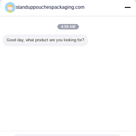
standuppouchespackaging.com
薄板にされた袋
多く
4:59 AM
Good day, what product are you looking for?
された湿
スナックのプラス
Cnady/チョコレー
切り開き、巻き戻
食品等級
ます下着
チック ビーフ・ジ
トのための赤/黄色
すことを用いるフ
なホイル
包装の袋
ャーキーの軽食の
のブロックの底ア
ル オートマチック
で広く利
て下さい
ための食糧によっ
ルミニウム袋
の収縮フィルム薄
ジッパ
て薄板にされるジ
板になる機械
150ml 
ッパーの袋
言語を変えて下さい
Japanese
ホーム
|
企業情報
|
お問い合わせ
|
地図
|
Privacy Policy
デスクトップの眺め
Copyright © 2015 - 2026 Shanghai DMIPS Investment Co., Ltd.
All rights reserved. Developed by
ECER