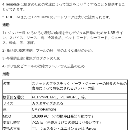
4.Template は顧客のための私達によって設計をより早くすることを提供するこ
とができます。
5. PDF、AI または CorelDraw のアートワークは大いに認められます。
適用:
1）ジッパー袋: いろいろな種類の食糧を含むデジタル回線のためか USB ライ
ン、スパイス、ソース、肉、冷凍食品、ペット フード、シーフード、ジュー
ス、軽食、等、ほぼ。
2) 商品袋: 粉末洗剤、プールの粉、等のような商品のため。
3) 帯電防止袋: 電気プロダクトのため
4) ポリ塩化ビニールの収縮のラベル: びん広告のため
指定:
名前
スナックのプラスチック ビーフ・ジャーキーの軽食のための
食糧によって薄板にされるジッパーの袋
物質的な選択
PET/VMPET/PE、PET/AL/PE、等。
サイズ
カスタマイズされる
色
CMYK/Pantone
MOQ
10,000 PC （小型順序は受諾可能です）
受渡し時間
7-15 日（弁袋および口の袋はより長いです）
支払の言葉
TT、ウェスタン・ユニオンまたは Paypal