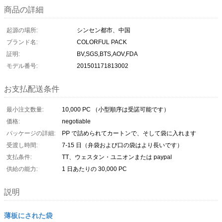
商品の詳細
起源の場所:
シンセン都市、中国
ブランド名:
COLORFUL PACK
証明:
BV,SGS,BTS,AOV,FDA
モデル番号:
201501171813002
お支払配送条件
最小注文数量:
10,000 PC （小型順序は受諾可能です）
価格:
negotiable
パッケージの詳細:
PP で詰められてカートンで、そして袋に入れます
受渡し時間:
7-15 日（弁袋および口の袋はより長いです）
支払条件:
TT、ウェスタン・ユニオンまたは paypal
供給の能力:
1 日あたりの 30,000 PC
説明
薄板にされた袋