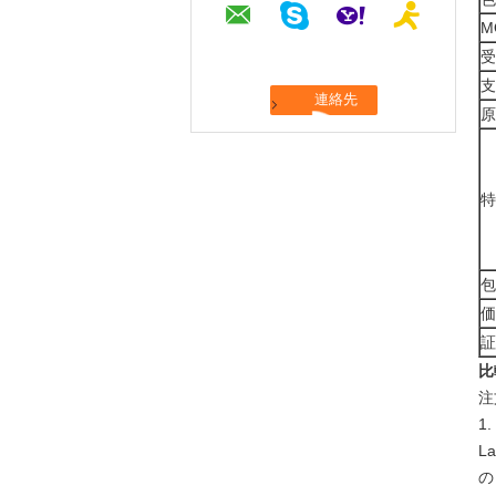
M
受
支
原
特
包
価
証
比
注
1
L
の