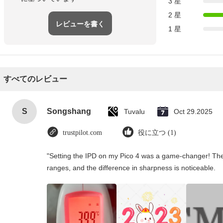
3 星
2 星
レビューを書く
1 星
すべてのレビュー
S
Songshang
Tuvalu
Oct 29.2025
trustpilot.com
役に立つ (1)
"Setting the IPD on my Pico 4 was a game-changer! The
ranges, and the difference in sharpness is noticeable.