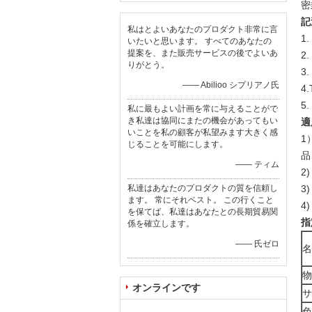
密
記
私はとよいあなたのプロダクト非常に言
1
いたいと思います。 すべてのあなたの
提案を、また販売サービスの後でよいあ
2
りがとう。
3
—— Abilioo シプリアノ氏
4
5
私に最もよい計画を常に与えることがで
き私達は協同にまたの機会があってもい
適
いことを私の顧客が私望みます大きく感
1
じることを可能にします。
品
—— ティム
2
私達はあなたのプロダクトの質を信頼し
3
ます。 常にそれベスト。 この行くこと
4
を保てば、私達はあなたとの長期貿易関
指
係を確立します。
—— 氏ゼロ
名
物
オンラインです
サ
色