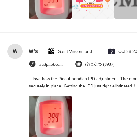
W
W*s
Saint Vincent and the Grenadines
Oct 28.2
trustpilot.com
役に立つ (8987)
"I love how the Pico 4 handles IPD adjustment. The manua
securely in place. Getting the IPD just right eliminated！