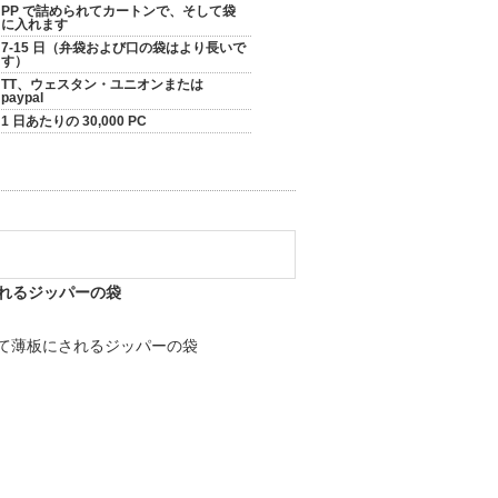
PP で詰められてカートンで、そして袋
に入れます
7-15 日（弁袋および口の袋はより長いで
す）
TT、ウェスタン・ユニオンまたは
paypal
1 日あたりの 30,000 PC
されるジッパーの袋
って薄板にされるジッパーの袋