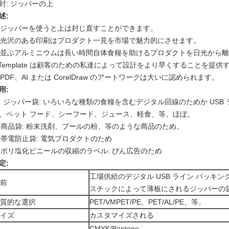
封: ジッパーの上
述:
. ジッパーを使うと上は封じ直すことができます。
. 光沢のある印刷はプロダクト一見を市場で魅力的にさせます。
. 並ぶアルミニウムは長い時間自体食糧を助けるプロダクトを日光から
.Template は顧客のための私達によって設計をより早くすることを提
. PDF、AI または CorelDraw のアートワークは大いに認められます。
用:
）ジッパー袋: いろいろな種類の食糧を含むデジタル回線のためか US
、ペット フード、シーフード、ジュース、軽食、等、ほぼ。
) 商品袋: 粉末洗剤、プールの粉、等のような商品のため。
) 帯電防止袋: 電気プロダクトのため
) ポリ塩化ビニールの収縮のラベル: びん広告のため
定:
工場供給のデジタル USB ライン パッキ
前
スチックによって薄板にされるジッパーの
質的な選択
PET/VMPET/PE、PET/AL/PE、等。
イズ
カスタマイズされる
CMYK/Pantone