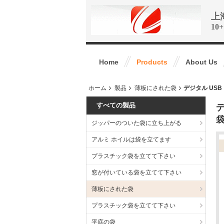
上
1
Home
Products
About Us
ホーム
製品
薄板にされた袋
デジタル US
すべての製品
ジッパーのついた袋に立ち上がる
アルミ ホイルは袋を立てます
プラスチック袋を立てて下さい
窓が付いている袋を立てて下さい
薄板にされた袋
プラスチック袋を立てて下さい
平底の袋