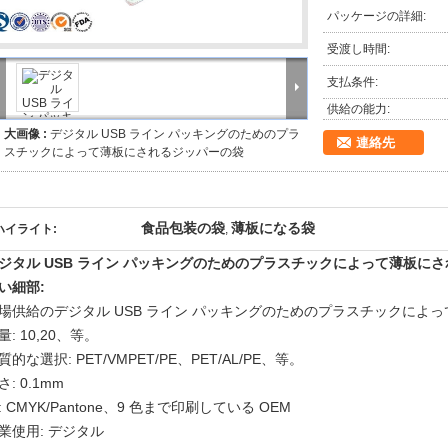
パッケージの詳細:
受渡し時間:
支払条件:
供給の能力:
大画像 :
デジタル USB ライン パッキングのためのプラ
連絡先
スチックによって薄板にされるジッパーの袋
食品包装の袋
薄板になる袋
ハイライト:
,
ジタル USB ライン パッキングのためのプラスチックによって薄板に
い細部:
場供給のデジタル USB ライン パッキングのためのプラスチックによ
量: 10,20、等。
質的な選択: PET/VMPET/PE、PET/AL/PE、等。
さ: 0.1mm
: CMYK/Pantone、9 色まで印刷している OEM
業使用: デジタル