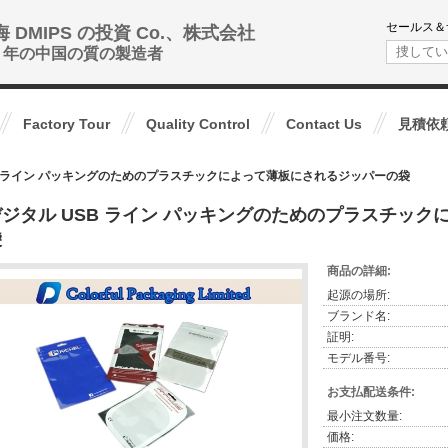
セールス＆
海 DMIPS の投資 Co.、株式会社
0+ 年の中国の質の製造者
Factory Tour
Quality Control
Contact Us
見積依
B ライン パッキングのためのプラスチックによって薄板にされるジッパーの袋
デジタル USB ライン パッキングのためのプラスチッ
袋
商品の詳細:
起源の場所:
ブランド名:
証明:
モデル番号:
お支払配送条件:
最小注文数量:
価格: