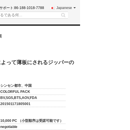
サポート:
86-188-1018-7788
Japanese
search
頼
クによって薄板にされるジッパーの
シンセン都市、中国
COLORFUL PACK
BV,SGS,BTS,AOV,FDA
201501171805001
10,000 PC （小型順序は受諾可能です）
negotiable