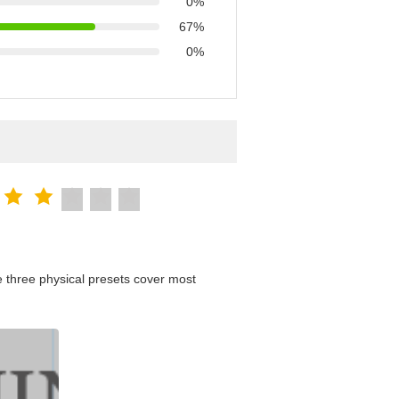
0%
67%
0%
 three physical presets cover most