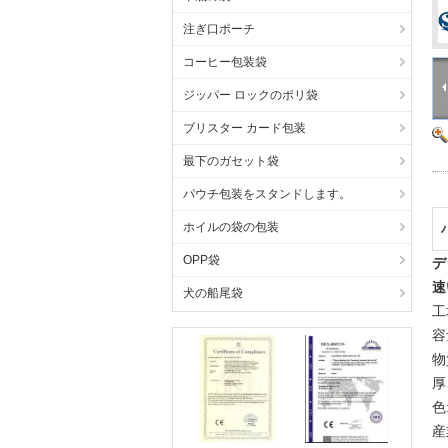
注ぎ口ポーチ
コーヒー包装袋
ジッパー ロックのポリ袋
ブリスター カード包装
最下のガセット袋
パウチ包装をスタンドします。
ホイルの袋の包装
OPP袋
デ
速
犬の船尾袋
工
容
物
厚
色
産