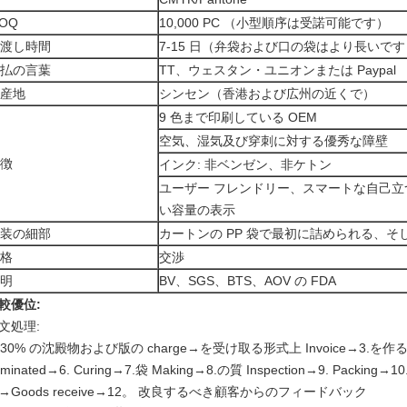
OQ
10,000 PC （小型順序は受諾可能です）
渡し時間
7-15 日（弁袋および口の袋はより長いです
払の言葉
TT、ウェスタン・ユニオンまたは Paypal
産地
シンセン（香港および広州の近くで）
9 色まで印刷している OEM
空気、湿気及び穿刺に対する優秀な障壁
徴
インク: 非ベンゼン、非ケトン
ユーザー フレンドリー、スマートな自己立
い容量の表示
装の細部
カートンの PP 袋で最初に詰められる、そ
格
交渉
明
BV、SGS、BTS、AOV の FDA
較優位:
文処理:
. 30% の沈殿物および版の charge→を受け取る形式上 Invoice→3.を作るアートワ
aminated→6. Curing→7.袋 Making→8.の質 Inspection→9. Packi
→Goods receive→12。 改良するべき顧客からのフィードバック