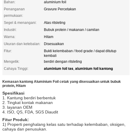
Bahan:
aluminium foil
Penanganan
Gravure Percetakan
permukaan:
Segel & menangani:
Atas ritsleting
Industri:
Bubuk protein / makanan / camilan
Warna:
Hitam
Ukuran dan ketebalan:
Disesuaikan
Fitur:
Bukti kelembaban / food grade / dapat ditutup
kembali
Mengetik:
berdiri dengan ritsleting
aluminium foil tas
aluminium foil kantong
Cahaya Tinggi:
,
Kemasan kantong Aluminium Foil cetak yang disesuaikan untuk bubuk
protein, Hitam
Spesifikasi
1. Kantung berdiri berbentuk
2. Tingkat kontak makanan
3. layanan OEM
4. ISO, QS, FDA, SGS Diaudit
Fitur Produk:
1) Properti penghalang kelas satu terhadap kelembaban, oksigen,
cahaya dan penusukan.