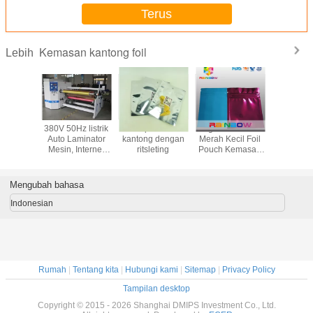
Terus
Kemasan kantong foil
Lebih
um Foil
380V 50Hz listrik
transparan foil
Tiga Side Biru /
25kgs 
an Tas
Auto Laminator
kantong dengan
Merah Kecil Foil
Gusset Al
Protein
Mesin, Internet
ritsleting
Pouch Kemasan
Foil Pouc
, Susu
Kecepatan
Zipperlock,
Protein 
 Pouch
gulungan
Laminated
Kema
laminating mesin
Mengubah bahasa
Indonesian
Rumah
|
Tentang kita
|
Hubungi kami
|
Sitemap
|
Privacy Policy
Tampilan desktop
Copyright © 2015 - 2026 Shanghai DMIPS Investment Co., Ltd.