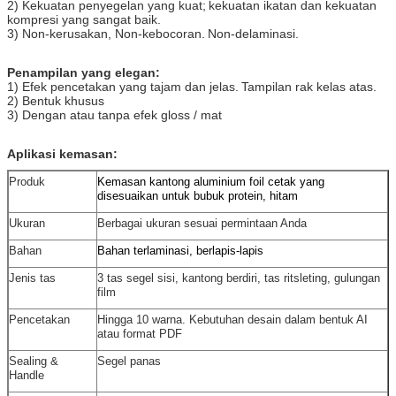
2) Kekuatan penyegelan yang kuat;
kekuatan ikatan dan kekuatan
kompresi yang sangat baik.
3) Non-kerusakan, Non-kebocoran.
Non-delaminasi.
Penampilan yang elegan:
1) Efek pencetakan yang tajam dan jelas.
Tampilan rak kelas atas.
2) Bentuk khusus
3) Dengan atau tanpa efek gloss / mat
Aplikasi kemasan:
Produk
Kemasan kantong aluminium foil cetak yang
disesuaikan untuk bubuk protein, hitam
Ukuran
Berbagai ukuran sesuai permintaan Anda
Bahan
Bahan terlaminasi, berlapis-lapis
Jenis tas
3 tas segel sisi, kantong berdiri, tas ritsleting, gulungan
film
Pencetakan
Hingga 10 warna.
Kebutuhan desain dalam bentuk AI
atau format PDF
Sealing &
Segel panas
Handle