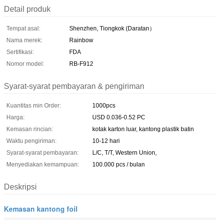
Detail produk
Tempat asal:
Shenzhen, Tiongkok (Daratan）
Nama merek:
Rainbow
Sertifikasi:
FDA
Nomor model:
RB-F912
Syarat-syarat pembayaran & pengiriman
Kuantitas min Order:
1000pcs
Harga:
USD 0.036-0.52 PC
Kemasan rincian:
kotak karton luar, kantong plastik batin
Waktu pengiriman:
10-12 hari
Syarat-syarat pembayaran:
L/C, T/T, Western Union,
Menyediakan kemampuan:
100.000 pcs / bulan
Deskripsi
Kemasan kantong foil