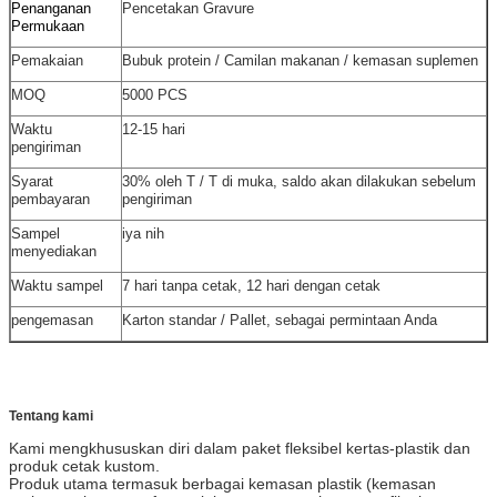
Penanganan
Pencetakan Gravure
Permukaan
Pemakaian
Bubuk protein / Camilan makanan / kemasan suplemen
MOQ
5000 PCS
Waktu
12-15 hari
pengiriman
Syarat
30% oleh T / T di muka, saldo akan dilakukan sebelum
pembayaran
pengiriman
Sampel
iya nih
menyediakan
Waktu sampel
7 hari tanpa cetak, 12 hari dengan cetak
pengemasan
Karton standar / Pallet, sebagai permintaan Anda
Tentang kami
Kami mengkhususkan diri dalam paket fleksibel kertas-plastik dan
produk cetak kustom.
Produk utama termasuk berbagai kemasan plastik (kemasan