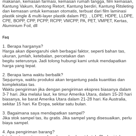
makanan, kemasan farmasi, kemasan rumah tangga, film kemasan,
Kantung Vakum, Kantong Retort, Kantung berdiri, Kantung Ritsleting
dan kemasan untuk kemasan otomatis, terbuat dari film laminasi
plastik single & multi-layer plastik dalam PE). , LDPE, HDPE, LLDPE,
CPE, BOPP, CPP, PCPP, RCPP, VMCPP, PA, PET, VMPET, Kertas,
Aluminium Foil, dll
Faq
1. Berapa harganya?
Harga akan dipengaruhi oleh berbagai faktor, seperti bahan tas,
ukuran, jumlah, ketebalan, percetakan dan
begitu seterusnya.
Jadi tolong hubungi kami untuk mendapatkan
harga yang tepat.
2. Berapa lama waktu berbalik?
Sejujurnya, waktu produksi akan tergantung pada kuantitas dan
kompleksitas tas.
Waktu pengiriman jika dengan pengiriman ekspres biasanya dalam
3-7 hari.
Jika melalui laut, ke timur Amerika Utara, dalam 15-20 hari
biasanya, ke barat Amerika Utara dalam 21-28 hari.
Ke Australia,
sekitar 15 hari.
Ke Eropa,
sekitar
satu bulan.
3. Bagaimana saya mendapatkan sampel?
Jika stok sampel tas, itu gratis.
Jika sampel yang disesuaikan, perlu
biaya sampel.
4. Apa pengiriman barang?