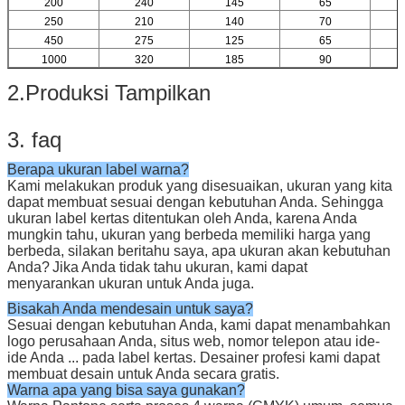
200
240
145
65
250
210
140
70
450
275
125
65
1000
320
185
90
2.Produksi Tampilkan
3. faq
Berapa ukuran label warna?
Kami melakukan produk yang disesuaikan, ukuran yang kita
dapat membuat sesuai dengan kebutuhan Anda. Sehingga
ukuran label kertas ditentukan oleh Anda, karena Anda
mungkin tahu, ukuran yang berbeda memiliki harga yang
berbeda, silakan beritahu saya, apa ukuran akan kebutuhan
Anda?
Jika Anda tidak tahu ukuran, kami dapat
menyarankan ukuran untuk Anda juga.
Bisakah Anda mendesain untuk saya?
Sesuai dengan kebutuhan Anda, kami dapat menambahkan
logo perusahaan Anda, situs web, nomor telepon atau ide-
ide Anda ... pada label kertas. Desainer profesi kami dapat
membuat desain untuk Anda secara gratis.
Warna apa yang bisa saya gunakan?