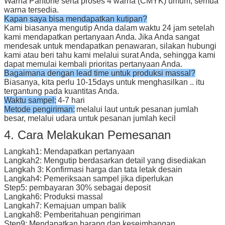
Warna Pantone serta proses 4 warna (CMYK) umum, semua
warna tersedia.
Kapan saya bisa mendapatkan kutipan?
Kami biasanya mengutip Anda dalam waktu 24 jam setelah
kami mendapatkan pertanyaan Anda.
Jika Anda sangat
mendesak untuk mendapatkan penawaran, silakan hubungi
kami atau beri tahu kami melalui surat Anda, sehingga kami
dapat memulai kembali prioritas pertanyaan Anda.
Bagaimana dengan lead time untuk produksi massal?
Biasanya, kita perlu 10-15days untuk menghasilkan .. itu
tergantung pada kuantitas Anda.
Waktu sampel:
4-7 hari
Metode pengiriman:
melalui laut untuk pesanan jumlah
besar, melalui udara untuk pesanan jumlah kecil
4. Cara Melakukan Pemesanan
Langkah1: Mendapatkan pertanyaan
Langkah2: Mengutip berdasarkan detail yang disediakan
Langkah 3: Konfirmasi harga dan tata letak desain
Langkah4: Pemeriksaan sampel jika diperlukan
Step5: pembayaran 30% sebagai deposit
Langkah6: Produksi massal
Langkah7: Kemajuan umpan balik
Langkah8: Pemberitahuan pengiriman
Step9: Mendapatkan barang dan keseimbangan