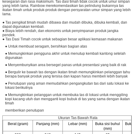
kesegaran dan rasa maksimum. Tas dasi timah tidak cocok untuk umur simpan
yang lebih lama. Rainbow merekomendasikan tas pelindung bukannya tas
ikatan timah untuk produk-produk dengan persyaratan umur simpan yang lebih
lama.
● Tas pengikat timah mudah dibawa dan mudah dibuka, dibuka kembali, dan
dapat digunakan kembali.
● Biaya lebih rendah, dan
ekonomis
untuk penyimpanan produk jangka
pendek.
● Tas Dasi Timah cocok untuk sebagian besar aplikasi kemasan makanan
●
Untuk membuat seragam, bersihkan bagian atas
●
Memungkinkan pengguna akhir untuk menutup kembali kantong setelah
digunakan
●
Menyembunyikan area bersegel panas untuk presentasi yang baik di rak
●
Bergulir ke bawah tas dengan ikatan timah memungkinkan pelanggan tahu
berapa banyak produk yang tersisa dan kapan harus membeli lebih banyak
●
Penutupan yang aman memudahkan pengangkutan tas dari satu lokasi ke
lokasi berikutnya
●
Memungkinkan pelanggan untuk membuka tas di lokasi untuk menggiling
kopi kacang utuh dan mengganti kopi bubuk di tas yang sama dengan ikatan
timah
memberikan penutupan
Ukuran Tas Bawah Rata
Berat (gram)
Panjang (mm)
Lebar (mm)
Buka sisi buhul
Buka 
(mm)