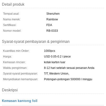
Detail produk
Tempat asal:
Shenzhen
Nama merek:
Rainbow
Sertifikasi:
FDA
Nomor model:
RB-0333
Syarat-syarat pembayaran & pengiriman
Kuantitas min Order:
1000pcs
Harga:
USD 0.05-0.2 / piece
Kemasan rincian:
kotak karton luar
Waktu pengiriman:
8-12 hari setelah sesuai pesanan Anda
Syarat-syarat pembayaran:
T/T, Western Union,
Menyediakan kemampuan:
Potongan-potongan 500000 / minggu
Deskripsi
Kemasan kantong foil