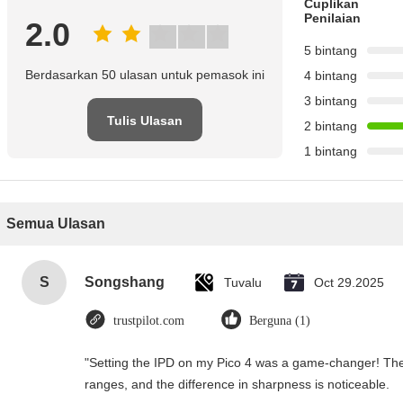
Cuplikan
Penilaian
2.0
5 bintang
Berdasarkan 50 ulasan untuk pemasok ini
4 bintang
3 bintang
Tulis Ulasan
2 bintang
1 bintang
Semua Ulasan
S
Songshang
Tuvalu
Oct 29.2025
trustpilot.com
Berguna (1)
"Setting the IPD on my Pico 4 was a game-changer! The
ranges, and the difference in sharpness is noticeable.