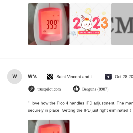
W
W*s
Saint Vincent and the Grenadines
Oct 28.2
trustpilot.com
Berguna (8987)
"I love how the Pico 4 handles IPD adjustment. The manua
securely in place. Getting the IPD just right eliminated！