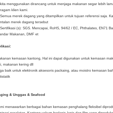
 kita menggunakan dirancang untuk menjaga makanan segar lebih lama
ragam klien kami.
 Semua merek dagang yang ditampilkan untuk tujuan referensi saja.
Ka
ntalan merek dagang tersebut
Sertifikasi
(s): SGS.
Mencapai, RoHS, 94/62 / EC, Phthalates, EN71 B
andar Makanan, DMF et
likasi:
kanan kemasan kantong, Hal ini dapat digunakan untuk kemasan makana
ti, makanan kering dll
ga baik untuk elektronik aksesoris packaing, atau moistro kemasan bah
tistatik
ging & Unggas & Seafood
mi menawarkan berbagai bahan kemasan penghalang fleksibel diprodu
minasi peralatan.
Kantong vakum berlapis-lapis dan film yang diproduk