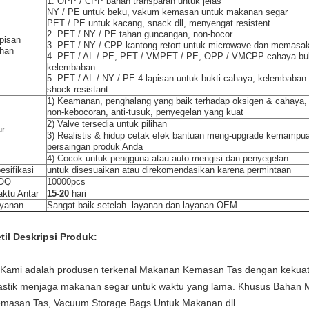
1. OPP / CPP bahan transparan untuk jelas
NY / PE untuk beku, vakum kemasan untuk makanan segar
PET / PE untuk kacang, snack dll, menyengat resistent
2. PET / NY / PE tahan guncangan, non-bocor
pisan
3. PET / NY / CPP kantong retort untuk microwave dan memasa
han
4. PET / AL / PE, PET / VMPET / PE, OPP / VMCPP cahaya bukt
kelembaban
5. PET / AL / NY / PE 4 lapisan untuk bukti cahaya, kelembaban 
shock resistant
1) Keamanan, penghalang yang baik terhadap oksigen & cahaya,
non-kebocoran, anti-tusuk, penyegelan yang kuat
2) Valve tersedia untuk pilihan
ur
3) Realistis & hidup cetak efek bantuan meng-upgrade kemampu
persaingan produk Anda
4) Cocok untuk pengguna atau auto mengisi dan penyegelan
esifikasi
untuk disesuaikan atau direkomendasikan karena permintaan
OQ
10000pcs
ktu Antar
15-20
hari
yanan
Sangat baik setelah -layanan dan layanan OEM
til Deskripsi Produk:
 Kami adalah produsen terkenal Makanan Kemasan Tas dengan kekuata
astik menjaga makanan segar untuk waktu yang lama.
Khusus Bahan 
masan Tas, Vacuum Storage Bags Untuk Makanan dll