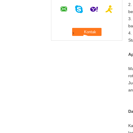
2.
be
3.
ba
4.
St
Ap
Ma
ro
Ju
an
Da
Ka
la