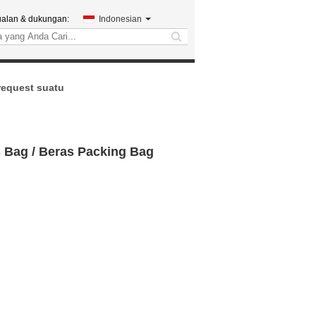
ualan & dukungan:
Indonesian
search
request suatu
 Bag / Beras Packing Bag