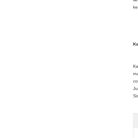
ke
Ke
Ka
ma
co
Ju
Si