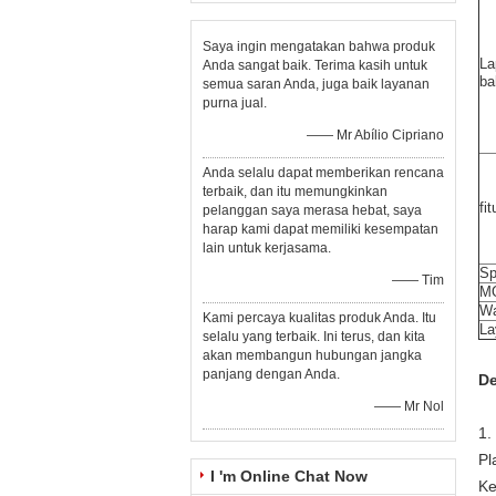
Saya ingin mengatakan bahwa produk
La
Anda sangat baik. Terima kasih untuk
ba
semua saran Anda, juga baik layanan
purna jual.
—— Mr Abílio Cipriano
Anda selalu dapat memberikan rencana
terbaik, dan itu memungkinkan
fit
pelanggan saya merasa hebat, saya
harap kami dapat memiliki kesempatan
lain untuk kerjasama.
Sp
—— Tim
M
Wa
Kami percaya kualitas produk Anda. Itu
La
selalu yang terbaik. Ini terus, dan kita
akan membangun hubungan jangka
panjang dengan Anda.
De
—— Mr Nol
1.
Pl
I 'm Online Chat Now
Ke