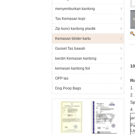
menyemburkan kantong
Tas Kemasan kopi
Zip kunci kantong plastik
Kemasan blister kartu
Gusset Tas bawah
berdiri Kemasan kantong
10
kemasan kantong foil
OPP tas
Ri
1.
Dog Poop Bags
2.
Sp
4.
je
Pe
La