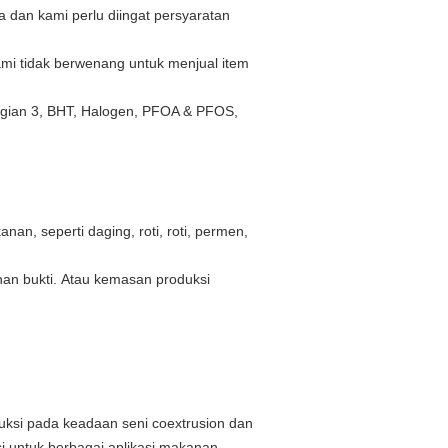
 dan kami perlu diingat persyaratan
mi tidak berwenang untuk menjual item
agian 3, BHT, Halogen, PFOA & PFOS,
n, seperti daging, roti, roti, permen,
an bukti.
Atau kemasan produksi
ksi pada keadaan seni coextrusion dan
si untuk berbagai aplikasi makanan