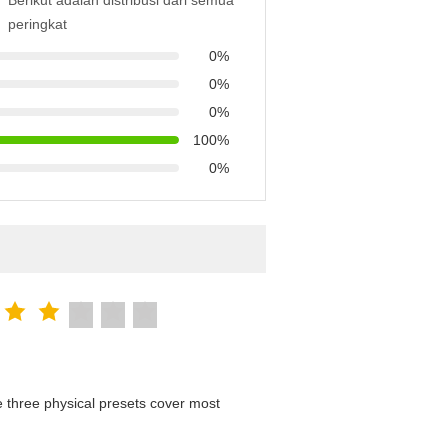
Berikut adalah distribusi dari semua
peringkat
0%
0%
0%
100%
0%
 three physical presets cover most