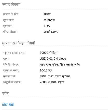
उत्पाद विवरण
उत्पत्ति के प्लेस:
शेन्ज़ेन
ब्रांड नाम:
rainbow
प्रमाणन:
FDA
मॉडल संख्या:
आरबी-S069
भुगतान & नौवहन नियमों
न्यूनतम आदेश मात्रा:
30000 पीसीएस
मूल्य:
USD 0.03-0.4 piece
पैकेजिंग विवरण:
बाहरी दफ़्ती बॉक्स, भीतरी प्लास्टिक बैग
प्रसव के समय:
10-12 दिन
भुगतान शर्तें:
एल/सी, टी/टी, वेस्टर्न यूनियन,
आपूर्ति की क्षमता:
200000 पीसी / महीना
वर्णन
टोंटी थैली