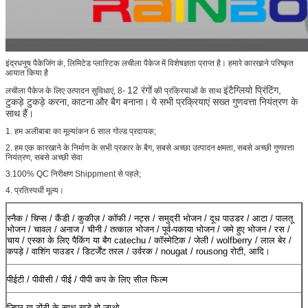
इंद्रधनुष पैकेजिंग कं, लिमिटेड प्लास्टिक लचीला पैकेज में विशेषज्ञता प्राप्त है। हमारे कारखाने परिष्कृत
आयात किया है
12 रंगों
इंटैग्लियो प्रिंटिंग,
लचीला पैकेज के लिए उत्पादन सुविधाएं, 8-
की प्रक्रियाओं के साथ
टुकड़े टुकड़े करना,
काटना
और बैग बनाना।
ये सभी प्रक्रियाएं सख्त गुणवत्ता नियंत्रण के
साथ हैं।
1. हम अलीबाबा का मूल्यांकन 6 साल गोल्ड प्रदायक;
2. हम एक कारखाने के निर्माण के सभी प्रकार के बैग, सबसे अच्छा उत्पादन क्षमता, सबसे अच्छी गुणवत्ता
नियंत्रण, सबसे अच्छी सेवा
3.100% QC निरीक्षण Shippment से पहले;
4. प्रतिस्पर्धी मूल्य।
स्नैक / चिप्स / कैंडी / कुकीज़ / कॉफी / नट्स / समुद्री भोजन / दूध पाउडर / आटा / पालतू
भोजन / चावल / अनाज / चीनी / तत्काल भोजन / पूर्व-पकाया भोजन / जमे हुए भोजन / रस /
चाय / एस्का के लिए पैकिंग या बैग catechu / कॉस्मेटिक / जेली / wolfberry / लाल बेर /
कपड़े / वाशिंग पाउडर / डिटर्जेंट तरल / उर्वरक / nougat / rousong रोटी, आदि।
पीईटी / पीवीसी / पीई / पीपी कप के लिए सील फिल्म
जिपर या टोंटी के साथ खड़े हो जाओ