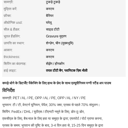
सामग्री:
टुकड़े टुकड़े
मुद्रित करें:
कस्टम
फ़ीचर:
बैरियर
औद्योगिक usd:
घरेलू
सील & हैंडल:
साइड टोंटी
भूतल हैंडलिंग:
Gravure मुद्रण
उत्पत्ति का स्थान:
शेन्ज़ेन, चीन (मुख्यभूमि)
आकार:
कस्टम
thickiness:
कस्टम
शिपिंग का बंदरगाह:
शेंझेंग / होंगकोंग
तरल टोंटी बैग
प्लास्टिक ज़िप थैली
हाई लाइट:
,
कपड़े धोने के डिटर्जेंट पैकेजिंग के लिए हाथ के छेद के साथ एल्यूमीनियम पन्नी स्टैंड अप पाउच
विनिर्देश
सामग्री: PET / AL / PE, OPP / AL / PE, OPP / AL / NY / PE
भुगतान: टी / टी, वेस्टर्न यूनियन, पेपैल; 30% जमा; प्रसव से पहले 70% संतुलन।
शिपिंग: FedEx / DHL / यूपीएस / टीएनटी नमूने के लिए, डोर-टू-डोर,
एफसीएल के लिए, बैच माल के लिए हवा या समुद्र के द्वारा; एयरपोर्ट / पोर्ट प्राप्त करना,
प्रसव के समय: भुगतान की पुष्टि के बाद, 3-4 दिन हवा से, 15-25 दिन समुद्र के द्वारा