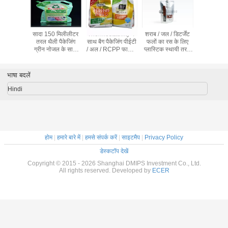
ैली, टोंटी,
सादा 150 मिलीलीटर
Thermostability के
शराब / जल / डिटर्जेंट
नीचे कली के
ओ थैला साथ
तरल थैली पैकेजिंग
साथ बैग पैकेजिंग पीईटी
फलों का रस के लिए
सबूत बैग, ग
ोपी के लिए
ग्रीन नोजल के साथ
/ अल / RCPP फाड़ना
प्लास्टिक स्थायी तरल
टोंटी थैली खड
 शैम्पू
खड़े
मुंहतोड़ जवाब टोंटी
टोंटी थैली
पाउच
भाषा बदलें
Hindi
होम
|
हमारे बारे में
|
हमसे संपर्क करें
|
साइटमैप
|
Privacy Policy
डेस्कटॉप देखें
Copyright © 2015 - 2026 Shanghai DMIPS Investment Co., Ltd.
All rights reserved. Developed by
ECER