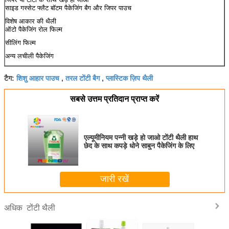
साइड गस्सेट फ्लैट बॉटम पैकेजिंग बैग और जिपर पाउच
विशेष आकार की थैली
ऑटो पैकेजिंग रोल फिल्म
सीलिंग फिल्म
अन्य लचीली पैकेजिंग
शिशु आहार पाउच
तरल टोंटी बैग
प्लास्टिक ज़िप थैली
टैग:
,
,
सबसे उत्तम प्रतिदान प्राप्त करें
एल्यूमीनियम पन्नी खड़े हो जाओ टोंटी थैली हाथ
छेद के साथ कपड़े धोने साबुन पैकेजिंग के लिए
जारी रखें
टोंटी थैली
अधिक