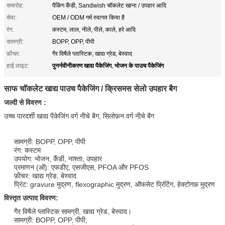
समारोह:
पैकिंग कैंडी, Sandwish चॉकलेट खाना / उपहार आदि
सेवा:
OEM / ODM गर्म स्वागत किया है
रंग:
कस्टम, लाल, नीले, पीले, काले, हरे आदि
सामग्री:
BOPP, OPP, पीपी
फ़ीचर:
गैर विषैले प्लास्टिक, खाद्य ग्रेड, बेस्वाद
पुनर्नवीनीकरण खाद्य पैकेजिंग
भोजन के पाउच पैकेजिंग
हाई लाइट:
,
साफ चॉकलेट खाद्य पाउच पैकेजिंग / क्रिसमस सेलो उपहार बैग
जल्दी से विवरण :
उच्च पारदर्शी खाद्य पैकेजिंग वर्ग नीचे बैग, सिलोफ़न वर्ग नीचे बैग
सामग्री: BOPP, OPP, पीपी
रंग: कस्टम
उपयोग: भोजन, कैंडी, नाश्ता, उपहार
प्रमाणन (ओं): एफडीए, एसजीएस, PFOA और PFOS
फ़ीचर: खाद्य ग्रेड, बेस्वाद
प्रिंट: gravure मुद्रण, flexographic मुद्रण, ऑफसेट प्रिंटिंग, हेक्टोगफ़ मुद्रण
विस्तृत उत्पाद
विवरण:
गैर विषैले प्लास्टिक सामग्री, खाद्य ग्रेड, बेस्वाद।
सामग्री: BOPP, OPP, पीपी,