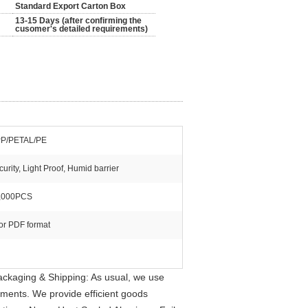
Standard Export Carton Box
13-15 Days (after confirming the
cusomer's detailed requirements)
P/PETAL/PE
urity, Light Proof, Humid barrier
,000PCS
 or PDF format
ckaging & Shipping: As usual, we use
ements. We provide efficient goods