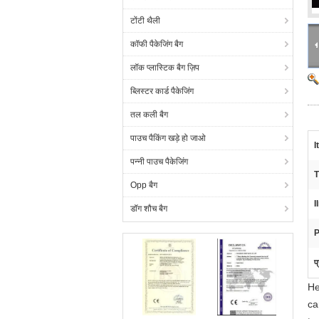
टोंटी थैली
कॉफी पैकेजिंग बैग
लॉक प्लास्टिक बैग ज़िप
ब्लिस्टर कार्ड पैकेजिंग
तल कली बैग
पाउच पैकिंग खड़े हो जाओ
I
पन्नी पाउच पैकेजिंग
T
Opp बैग
I
डॉग शौच बैग
P
प
He
ca