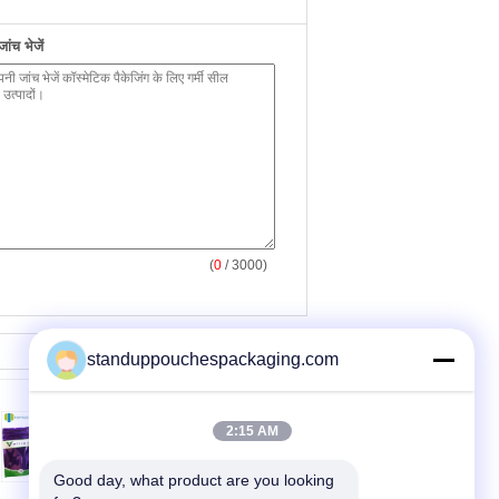
ंच भेजें
(
0
/ 3000)
standuppouchespackaging.com
2:15 AM
Good day, what product are you looking 