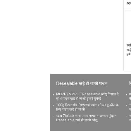
अन्
स्व
खड़
स्न
Resealable खड़े हो जाओ पाउच
ब
MOPP / VMPET Resealable आंसू निशान के
म
साथ पाउच खड़े हो जाओ टुकड़े टुकड़े
ब
100g जिपर शीर्ष Resealable स्नैक / कुकीज़ के
स
लिए पाउच खड़े हो जाओ
स
खाद्य Ziplock साथ पाउच पायदान कस्टम मुद्रित
स
Resealable खड़े हो जाओ आंसू
उ