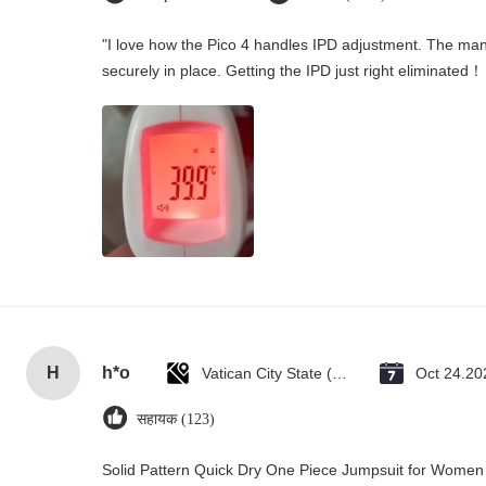
"I love how the Pico 4 handles IPD adjustment. The manua
securely in place. Getting the IPD just right eliminated！
H
h*o
Vatican City State (Holy See)
Oct 24.20
सहायक (123)
Solid Pattern Quick Dry One Piece Jumpsuit for Wome