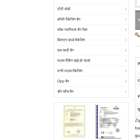
टोंटी थैली
कॉफी पैकेजिंग बैग
लॉक प्लास्टिक बैग ज़िप
ब्लिस्टर कार्ड पैकेजिंग
तल कली बैग
पाउच पैकिंग खड़े हो जाओ
P
पन्नी पाउच पैकेजिंग
c
Opp बैग
डॉग शौच बैग
F
प
Zi
ba
gu