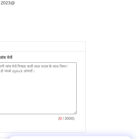
n 2023@
ंच भेजें
(
0
/ 3000)