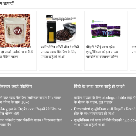
य उत्पादों
निर्धारित खाद्य के लिए बैग
स्वनिर्धारित कॉफी बीन / कॉफी
पीईटी / पीई खाद्य ग्रेड
कस्
े हो जाओ, कॉफी चाय कैंडी
पाउडर खाद्य पैकेजिंग के लिए
एल्यूमीनियम फोइल पाउच
पन्
ैक पैकिंग पाउच
पाउच खड़े हो जाओ
पारदर्शिता स्क्वायर कॉर्नर
्लिस्टर कार्ड पैकेजिंग
विंडो के साथ पाउच खड़े हो जाओ
रो कट खाद्य पैकेजिंग प्लास्टिक चावल बैग / चावल
वाशिंग पाउडर के लिए biodegradable खड़े हो
ैग पैकिंग के साथ 10kg
के भोजन के पाउच, पूल पाउडर
्नैक फूड्स के लिए बैग स्पष्ट खिड़की पैकेजिंग मध्य
Resealed एल्यूमिनियम पन्नी खिड़की / जिपर / य
ील भोजन थैली
होल के साथ पाउच खड़े हो जाओ
ाफ चॉकलेट खाद्य पैकेजिंग पाउच / क्रिसमस सेलो
एल्यूमिनियम पर्ण खाद्य पैकेजिंग खिड़की / Ziploc
पहार बैग
साथ पाउच खड़े हो जाओ