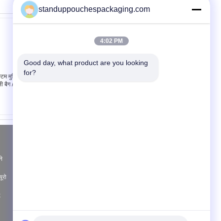
standuppouchespackaging.com
4:02 PM
Good day, what product are you looking 
for?
टम मुद्रित एल्यूमीनियम
खाद्य ग्रेड टुकड़े टुकड़े
नी बैग / पाउच, 3 साइड सील
Ziplock ज़िप के साथ पाउच
बैग / एल्यूमीनियम पन्नी पैकेजिंग
खड़े हो जाओ
एक बोली का अनुरोध
भेजें
ने
ूरो
k
News
E-Mail
|
Sitemap