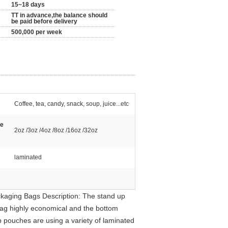
15~18 days
TT in advance,the balance should
be paid before delivery
500,000 per week
Coffee, tea, candy, snack, soup, juice...etc
ee
2oz /3oz /4oz /8oz /16oz /32oz
laminated
ckaging Bags Description: The stand up
bag highly economical and the bottom
 pouches are using a variety of laminated