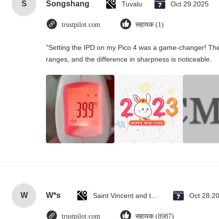
S
Songshang
Tuvalu
Oct 29.2025
trustpilot.com
सहायक (1)
"Setting the IPD on my Pico 4 was a game-changer! The
ranges, and the difference in sharpness is noticeable.
W
W*s
Saint Vincent and the Grenadines
Oct 28.2
trustpilot.com
सहायक (8987)