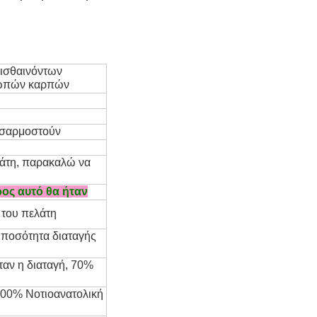
λισθαινόντων
νωπών καρπών
ροσαρμοστούν
λάτη, παρακαλώ να
ρος αυτό θα ήταν
 του πελάτη
ν ποσότητα διαταγής
αν η διαταγή, 70%
,00% Νοτιοανατολική