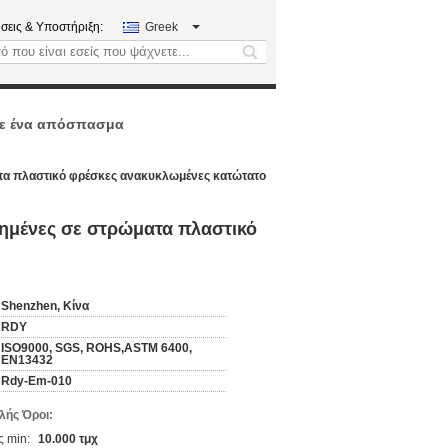
σεις & Υποστήριξη:
Greek
search
ε ένα απόσπασμα
ατα πλαστικό φρέσκες ανακυκλωμένες κατώτατο
τημένες σε στρώματα πλαστικό
Shenzhen, Κίνα
RDY
ISO9000, SGS, ROHS,ASTM 6400,
EN13432
Rdy-Em-010
ής Όροι:
 min:
10.000 τμχ