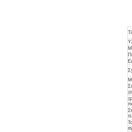
Τ
Υ
Μ
Π
Ε
Σ
M
Σ
χ
χ
π
Στ
π
Τ
α