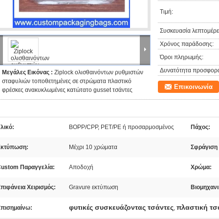
Τιμή:
Συσκευασία λεπτομέρει
Χρόνος παράδοσης:
Όροι πληρωμής:
Δυνατότητα προσφορ
Μεγάλες Εικόνας :
Ziplock ολισθαινόντων ρυθμιστών
σταφυλιών τοποθετημένες σε στρώματα πλαστικό
Επικοινωνία
φρέσκες ανακυκλωμένες κατώτατο gusset τσάντες
λικό:
BOPP/CPP, PET/PE ή προσαρμοσμένος
Πάχος:
Εκτύπωση:
Μέχρι 10 χρώματα
Σφράγιση 
ustom Παραγγελία:
Αποδοχή
Χρώμα:
πιφάνεια Χειρισμός:
Gravure εκτύπωση
Βιομηχανι
φυτικές συσκευάζοντας τσάντες
πλαστική τ
πισημαίνω:
,