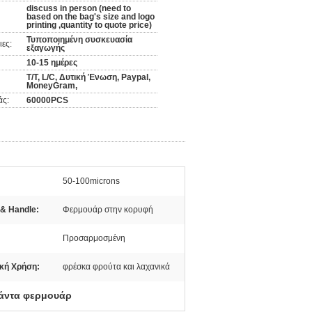
discuss in person (need to
based on the bag's size and logo
printing ,quantity to quote price)
Τυποποιημένη συσκευασία
ες:
εξαγωγής
10-15 ημέρες
T/T, L/C, Δυτική Ένωση, Paypal,
MoneyGram,
άς:
60000PCS
50-100microns
& Handle:
Φερμουάρ στην κορυφή
Προσαρμοσμένη
κή Χρήση:
φρέσκα φρούτα και λαχανικά
σάντα φερμουάρ