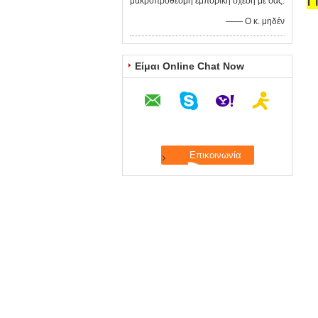
μακροπρόθεσμη εμπορική σχέση με σας.
—— Ο κ. μηδέν
Είμαι Online Chat Now