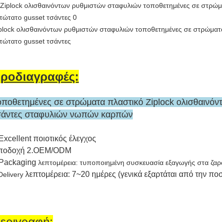
plock ολισθαινόντων ρυθμιστών σταφυλιών τοποθετημένες σε στρώμα
τώτατο gusset τσάντες
ροδιαγραφές:
οποθετημένες σε στρώματα πλαστικό Ziplock ολισθαινό
σάντες σταφυλιών νωπών καρπών
Excellent ποιοτικός έλεγχος
ποδοχή 2.OEM/ODM
.Packaging
λεπτομέρεια: τυποποιημένη συσκευασία εξαγωγής στα ζα
λεπτομέρεια: 7~20 ημέρες (γενικά εξαρτάται από την πο
Delivery
εριγραφή: