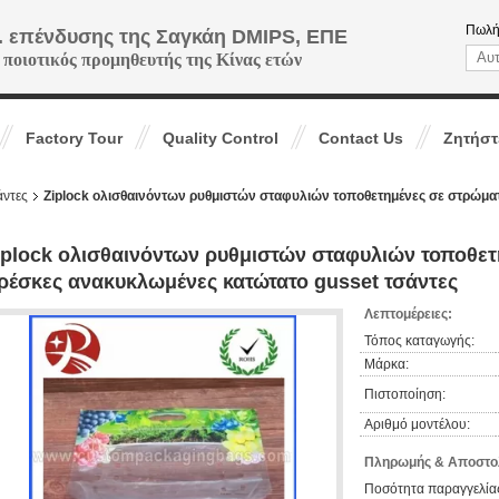
Πωλή
. επένδυσης της Σαγκάη DMIPS, ΕΠΕ
 ποιοτικός προμηθευτής της Κίνας ετών
Factory Tour
Quality Control
Contact Us
Ζητήστ
άντες
Ziplock ολισθαινόντων ρυθμιστών σταφυλιών τοποθετημένες σε στρώμ
iplock ολισθαινόντων ρυθμιστών σταφυλιών τοποθε
ρέσκες ανακυκλωμένες κατώτατο gusset τσάντες
Λεπτομέρειες:
Τόπος καταγωγής:
Μάρκα:
Πιστοποίηση:
Αριθμό μοντέλου:
Πληρωμής & Αποστολ
Ποσότητα παραγγελίας