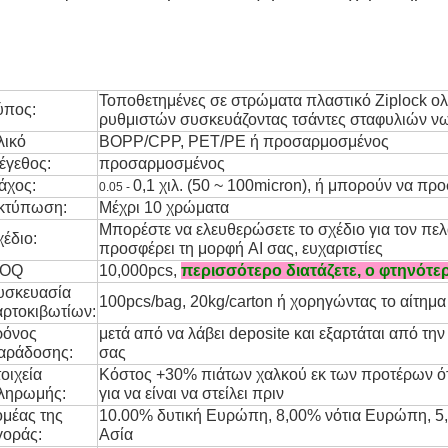
Τοποθετημένες σε στρώματα πλαστικό Ziplock ο
ύπος:
ρυθμιστών συσκευάζοντας τσάντες σταφυλιών 
λικό
BOPP/CPP, PET/PE ή προσαρμοσμένος
έγεθος:
προσαρμοσμένος
άχος:
0,1 χιλ. (50 ~ 100micron), ή μπορούν να π
0.05 -
κτύπωση:
Μέχρι 10 χρώματα
Μπορέστε να ελευθερώσετε το σχέδιο για τον πε
χέδιο:
προσφέρει τη μορφή AI σας, ευχαριστίες
OQ
10,000pcs,
περισσότερο διατάζετε, ο φτηνότε
υσκευασία
100pcs/bag, 20kg/carton ή χορηγώντας το αίτημα
αρτοκιβωτίων:
ρόνος
μετά από να λάβει deposite και εξαρτάται από τη
αράδοσης:
σας
οιχεία
Κόστος +30% πιάτων χαλκού εκ των προτέρων ότ
ληρωμής:
για να είναι να στείλει πριν
ομέας της
10.00% δυτική Ευρώπη, 8,00% νότια Ευρώπη, 5
γοράς:
Ασία