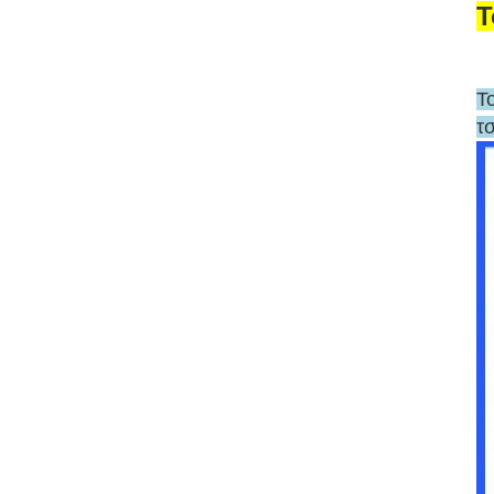
Τ
Τ
τ