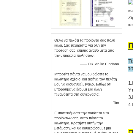
Zi
κα
Θέλω να πω ότι τα προϊόντα σας πολύ
Π
καλά. Σας ευχαριστώ για όλη την
πρότασή σας, επίσης αγαθό μετά από
την υπηρεσία πωλήσεων.
Τ
—— Ο κ. Abílio Cipriano
τ
Μπορείτε πάντα να μου δώσετε το
καλύτερο σχέδιο, και αφήνει τον πελάτη
1.
μου να αισθανθεί μεγάλο, ελπίζω ότι
μπορούμε να έχουμε μια άλλη
Υ
πιθανότητα στη συνεργασία.
3
—— Tim
4.
Εμπιστευόμαστε την ποιότητα των
προϊόντων σας. Αυτό πάντα το
καλύτερο. Κρατήστε αυτήν την
μετάβαση, και θα καθιερώσουμε μια
Π