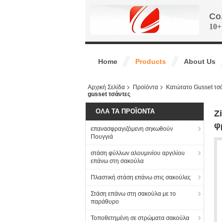
Co
10+
Home
Products
About Us
Αρχική Σελίδα
Προϊόντα
Κατώτατο Gusset τσ
gusset τσάντες
ΌΛΑ ΤΑ ΠΡΟΪΌΝΤΑ
Z
φ
επανασφραγιζόμενη σηκωθούν
Πουγγιά
στάση φύλλων αλουμινίου αργιλίου
επάνω στη σακούλα
Πλαστική στάση επάνω στις σακούλες
Στάση επάνω στη σακούλα με το
παράθυρο
Τοποθετημένη σε στρώματα σακούλα