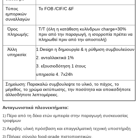
Τύπος
Το FOB /CIF/C &F
εμπορικών
συναλλαγών
Όρος
T/T (όλη η κατάθεση κυλίνδρων charge+30%
πληρωμής:
πριν από την παραγωγή, η ισορροπία πρέπει να
πληρωθεί πριν από την αποστολή)
Άλλη
1.Design η δημιουργία & η ρύθμιση συμβουλεύουν
υπηρεσία:
2. ανταλλακτικά 1%
3. εξουσιοδότηση 1 έτους
υπηρεσία 4. 7x24h
Σημείωση: Παρακαλώ συμβουλεψτε το υλικό, το πάχος, το
μέγεθος, το χρώμα εκτύπωσης, την ποσότητα και οποιεσδήποτε
άλλεσδήποτε λεπτομέρειες.
Ανταγωνιστικά πλεονεκτήματα:
Πέρα από τη δέκα ετών εμπειρία στην παραγωγή συσκευασίας
1)
τροφίμων
Ακριβής υλική πρόσβαση και επαγγελματική τεχνική υποστήριξη
2)
Πλήρες σύνολο food-grade πιστοποιητικών,
3)