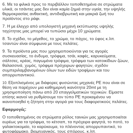
6. Με τα φιλικά προς το περιβάλλον τοποθετημένα σε στρώματα
υλικά, οι τσάντες μας δεν είναι καμία ζημιά στην υγεία, την υψηλής
θερμοκρασίας ανθεκτική, αντιδιαβρωτική και μακριά ζωή του
προϊόντος στο ράφι.
7. Η με έλεγχο από υπολογιστή μηχανή εκτύπωσης υψηλής
ταχύτητας μας μπορεί να τυπώσει μέχρι 10 χρώματα.
8. Το σχέδιο, το μέγεθος, το χρώμα, το πάχος, το ύφος κ.λπ.
τσαντών είναι σύμφωνα με τους πελάτες.
9. Τα προϊόντα μας που χρησιμοποιούνται για τις αγορές
συσκευασίας, το ένδυμα, τρόφιμα, τσάι, καφές, καρυκεύματα,
σάλτσες, κρέας, παγωμένα τρόφιμα, τρόφιμα των κατοικίδιων ζώων,
θαλασσινά, χυμός, τρόφιμα πρόχειρων φαγητών, σχεδόν
συμπεριλαμβανομένων όλων των ειδών τροφίμων και του
απορρυπαντικού.
Εξοπλισμένος με διάφορες φυσώντας μηχανές PE που είναι σε
10.
θέση να παρέχουν μια καθημερινή ικανότητα 20mt με τη
χρησιμοποίηση πάνω από 20 επαγγελματικών τεχνικών. Είμαστε
επίσης ικανοί να ρυθμίσουμε τον τύπο PE προκειμένου να
ικανοποιηθεί η ζήτηση στην αγορά για τους διαφορετικούς πελάτες.
Εφαρμογές:
Ο τοποθετημένος σε στρώματα ρόλος ταινιών μας χρησιμοποιείται
ευρέως για τα τρόφιμα, το κέτσαπ, τα πρόχειρα φαγητά, το ποτό, το
γαλακτοκομείο, το καρύκευμα, το πλένοντας απορρυπαντικό, το
φυτοφάρμακο, βιομηχανικός, τους σπόρους, κ.λπ.