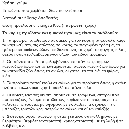
Χρήση: γεύμα
Επιφάνεια που χειρίζεται: Gravure εκτύπωση
Διαταγή συνήθειας: Αποδεκτός
Θέση προέλευσης: Jiangsu Κίνα (ηπειρωτική χώρα)
Τα κύριες προϊόντα και η ικανότητά μας είναι τα ακόλουθα:
1. Τα τρόφιμα τοποθετούν σε σάκκο για τον καφέ ή τα φασόλια καφέ,
τα καρυκεύματα, τις σάλτσες, το κρέας, τα παγωμένα τρόφιμα, τα
τρόφιμα κατοικίδιων ζώων, τα θαλασσινά, το χυμό, τα φαγητά, κ.λπ.,
σχεδόν συμπεριλαμβανομένων όλων των ειδών τροφίμων.
2. Οι τσάντες της Pet περιλαμβάνουν τις τσάντες τροφίμων
κατοικίδιων ζώων και τις καθαρίζοντας τσάντες κατοικίδιων ζώων για
τα κατοικίδια ζώα όπως τα σκυλιά, οι γάτες, τα πουλιά, τα ψάρια,
κ.λπ.
3. Τα προϊόντα τοποθετούν σε σάκκο για τα προϊόντα όπως η σκόνη
πλύσης, καλλυντικά, χαρτί τουαλέτας, πάνα. κ.λπ.
4. Οι ειδικές τσάντες για την αποθήκευση τροφίμων, σπόροι που
συσκευάζουν, ένδυμα τοποθετούν, κυρίως για το εσώρουχο, τις
κάλτσες, τις τσάντες μεταφορέων με τις λαβές, τα σχοινιά, ή τις
μπλούζες τρυπών κρεμαστρών σε σάκκο και ούτω καθεξής.
5. Διαθέσιμο ύφος τσαντών: η στάση επάνω, συγκολλημένος με
θερμότητα, θερμότητα-περικοπή, κρύος-περικοπή, με τη λαβή ή τη
βαλβίδα, κ.λπ.