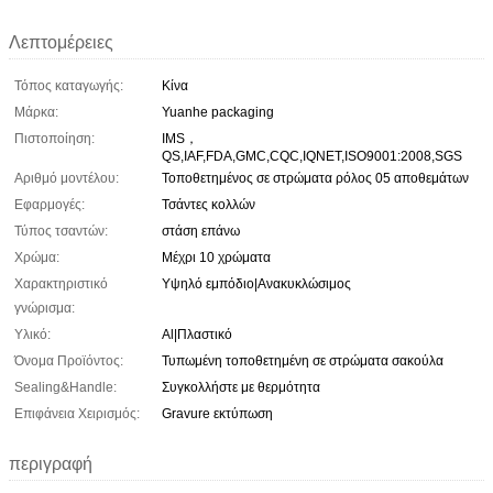
Λεπτομέρειες
Τόπος καταγωγής:
Κίνα
Μάρκα:
Yuanhe packaging
Πιστοποίηση:
IMS，
QS,IAF,FDA,GMC,CQC,IQNET,ISO9001:2008,SGS
Αριθμό μοντέλου:
Τοποθετημένος σε στρώματα ρόλος 05 αποθεμάτων
Εφαρμογές:
Τσάντες κολλών
Τύπος τσαντών:
στάση επάνω
Χρώμα:
Μέχρι 10 χρώματα
Χαρακτηριστικό
Υψηλό εμπόδιο|Ανακυκλώσιμος
γνώρισμα:
Υλικό:
Al|Πλαστικό
Όνομα Προϊόντος:
Τυπωμένη τοποθετημένη σε στρώματα σακούλα
Sealing&Handle:
Συγκολλήστε με θερμότητα
Επιφάνεια Χειρισμός:
Gravure εκτύπωση
περιγραφή