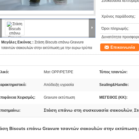
Συσκευασία λεπτομέρει
Χρόνος παράδοσης:
Όροι πληρωμής:
Δυνατότητα προσφορ
Μεγάλες Εικόνας :
Στάση Biscuts επάνω Gravure
Επικοινωνία
τσαντών σακουλών στην εκτύπωση με την ευρω-τρύπα
λικό:
Ματ OPP/PET/PE
Τύπος τσαντών:
αρακτηριστικό:
Απόδειξη υγρασία
Sealing&Handle:
πιφάνεια Χειρισμός:
Gravure εκτύπωση
ΜΕΓΕΘΟΣ (ΚΚ):
Στάση επάνω στη συσκευασία σακουλών
Στ
πισημαίνω:
,
άση Biscuts επάνω Gravure τσαντών σακουλών στην εκτύπωση 