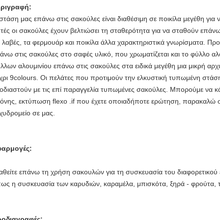
ριγραφή:
στάση μας επάνω στις σακούλες είναι διαθέσιμη σε ποικίλα μεγέθη για 
τές οι σακούλες έχουν βελτιώσει τη σταθερότητα για να σταθούν επά
ς λαβές, τα φερμουάρ και ποικίλα άλλα χαρακτηριστικά γνωρίσματα.
Προ
άνω στις σακούλες στο σαφές υλικό, που χρωματίζεται και το φύλλο αλ
λλων αλουμινίου επάνω στις σακούλες στα ειδικά μεγέθη μια μικρή αρ
χρι 9colours. Οι πελάτες που προτιμούν την ελκυστική τυπωμένη στά
οδιαστούν με τις επί παραγγελία τυπωμένες σακούλες. Μπορούμε να 
όνης, εκτύπωση flexo .if που έχετε οποιαδήποτε ερώτηση, παρακαλώ σ
χυδρομείο σε μας.
φαρμογές:
αθείτε επάνω τη χρήση σακουλών για τη συσκευασία του διαφορετικού
ως η συσκευασία των καρυδιών, καραμέλα, μπισκότα, ξηρά - φρούτα, τ
οδιαγραφές: