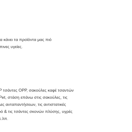
α κάνει τα προϊόντα μας πιό
ινες υγείες.
P τσάντες OPP, σακούλες καφέ τσαντών
Pet, στάση επάνω στις σακούλες, τις
λες ανταπαντήσεων, τις αντιστατικές
γρό & τις τσάντες σκονών πλύσης, υγρές
κ.λπ.