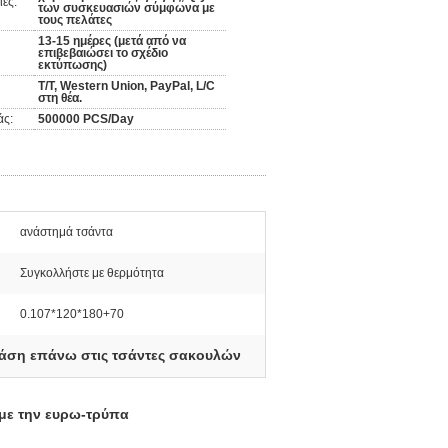
ες:
των συσκευασιών σύμφωνα με
τους πελάτες
13-15 ημέρες (μετά από να
επιβεβαιώσει το σχέδιο
εκτύπωσης)
T/T, Western Union, PayPal, L/C
στη θέα.
άς:
500000 PCS/Day
ανάστημά τσάντα
Συγκολλήστε με θερμότητα
0.107*120*180+70
άση επάνω στις τσάντες σακουλών
με την ευρω-τρύπα