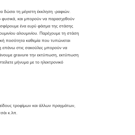
να δώσει τη μέγιστη έκκληση -ραφιών.
νω φυσικά, και μπορούν να παρασχεθούν
σφέρουμε ένα ευρύ φάσμα της στάσης
ουμινίου αλουμινίου. Παρέχουμε τη στάση
χική ποσότητα καθεμία που τυπώνεται
ση επάνω στις σακούλες μπορούν να
κάνουμε gravure την εκτύπωση, εκτύπωση
τείλετε μήνυμα με το ηλεκτρονικό
 είδους τροφίμων και άλλων πραγμάτων,
σάι κ.λπ.