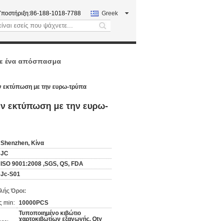
Υποστήριξη:
86-188-1018-7788
Greek
search
ε ένα απόσπασμα
ν εκτύπωση με την ευρω-τρύπα
ν εκτύπωση με την ευρω-
Shenzhen, Κίνα
JC
ISO 9001:2008 ,SGS, QS, FDA
Jc-S01
ής Όροι:
 min:
10000PCS
Τυποποιημένο κιβώτιο
χαρτοκιβωτίων εξαγωγής, Qty