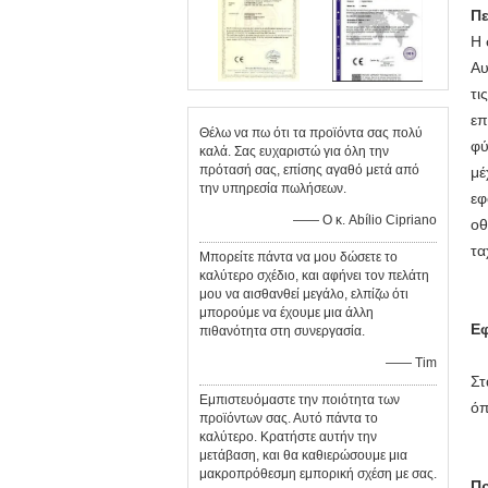
Πε
Η 
Αυ
τι
επ
Θέλω να πω ότι τα προϊόντα σας πολύ
φύ
καλά. Σας ευχαριστώ για όλη την
πρότασή σας, επίσης αγαθό μετά από
μέ
την υπηρεσία πωλήσεων.
εφ
—— Ο κ. Abílio Cipriano
οθ
τα
Μπορείτε πάντα να μου δώσετε το
καλύτερο σχέδιο, και αφήνει τον πελάτη
μου να αισθανθεί μεγάλο, ελπίζω ότι
μπορούμε να έχουμε μια άλλη
Ε
πιθανότητα στη συνεργασία.
—— Tim
Στ
Εμπιστευόμαστε την ποιότητα των
όπ
προϊόντων σας. Αυτό πάντα το
καλύτερο. Κρατήστε αυτήν την
μετάβαση, και θα καθιερώσουμε μια
μακροπρόθεσμη εμπορική σχέση με σας.
Πρ