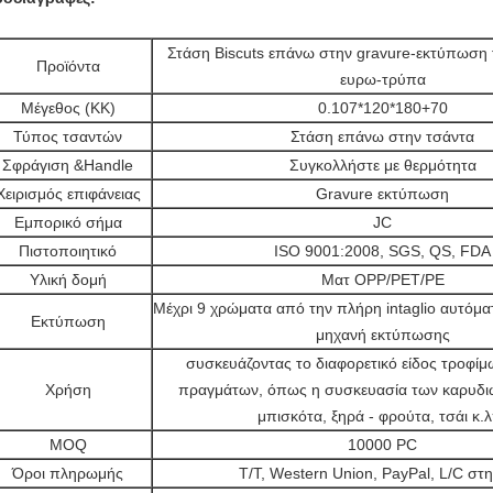
Στάση Biscuts επάνω στην gravure-εκτύπωση 
Προϊόντα
ευρω-τρύπα
Μέγεθος (ΚΚ)
0.107*120*180+70
Τύπος τσαντών
Στάση επάνω στην τσάντα
Σφράγιση &Handle
Συγκολλήστε με θερμότητα
Χειρισμός επιφάνειας
Gravure εκτύπωση
Εμπορικό σήμα
JC
Πιστοποιητικό
ISO 9001:2008, SGS, QS, FDA
Υλική δομή
Ματ OPP/PET/PE
Μέχρι 9 χρώματα από την πλήρη intaglio αυτόμ
Εκτύπωση
μηχανή εκτύπωσης
συσκευάζοντας το διαφορετικό είδος τροφίμ
Χρήση
πραγμάτων, όπως η συσκευασία των καρυδιώ
μπισκότα, ξηρά - φρούτα, τσάι κ.
MOQ
10000 PC
Όροι πληρωμής
T/T, Western Union, PayPal, L/C στη