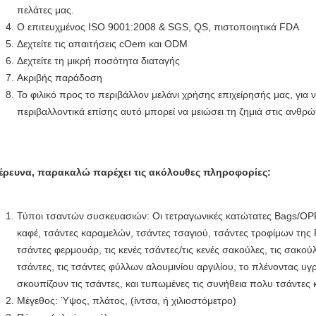
πελάτες μας.
Ο επιτευχμένος ISO 9001:2008 & SGS, QS, πιστοποιητικά FDA
Δεχτείτε τις απαιτήσεις cOem και ODM
Δεχτείτε τη μικρή ποσότητα διαταγής
Ακριβής παράδοση
Το φιλικό προς το περιβάλλον μελάνι χρήσης επιχείρησής μας, για ν
περιβαλλοντικά επίσης αυτό μπορεί να μειώσει τη ζημιά στις ανθρώπ
έρευνα, παρακαλώ παρέχει τις ακόλουθες πληροφορίες:
Τύποι τσαντών συσκευασιών: Οι τετραγωνικές κατώτατες Bags/OP
καφέ, τσάντες καραμελών, τσάντες τσαγιού, τσάντες τροφίμων της 
τσάντες φερμουάρ, τις κενές τσάντες/τις κενές σακούλες, τις σακού
τσάντες, τις τσάντες φύλλων αλουμινίου αργιλίου, το πλένοντας υ
σκουπίζουν τις τσάντες, και τυπωμένες τις συνήθεια πολυ τσάντες 
Μέγεθος: Ύψος, πλάτος, (ίντσα, ή χιλιοστόμετρο)