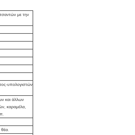
τσαντών με την
ατος-υπολογιστών
ων και άλλων
ν, καραμέλα,
λπ.
 θέα.