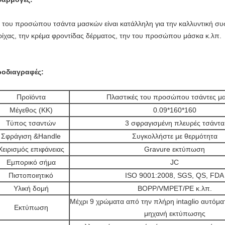
 του προσώπου τσάντα μασκών είναι κατάλληλη για την καλλυντική 
ρίχας, την κρέμα φροντίδας δέρματος, την του προσώπου μάσκα κ.λπ.
οδιαγραφές:
Προϊόντα
Πλαστικές του προσώπου τσάντες μ
Μέγεθος (ΚΚ)
0.09*160*160
Τύπος τσαντών
3 σφραγισμένη πλευρές τσάντα
Σφράγιση &Handle
Συγκολλήστε με θερμότητα
Χειρισμός επιφάνειας
Gravure εκτύπωση
Εμπορικό σήμα
JC
Πιστοποιητικό
ISO 9001:2008, SGS, QS, FDA
Υλική δομή
BOPP/VMPET/PE κ.λπ.
Μέχρι 9 χρώματα από την πλήρη intaglio αυτόμ
Εκτύπωση
μηχανή εκτύπωσης