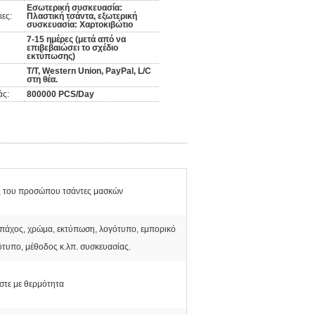
Εσωτερική συσκευασία:
ες:
Πλαστική τσάντα, εξωτερική
συσκευασία: Χαρτοκιβώτιο
7-15 ημέρες (μετά από να
επιβεβαιώσει το σχέδιο
εκτύπωσης)
T/T, Western Union, PayPal, L/C
στη θέα.
άς:
800000 PCS/Day
ς του προσώπου τσάντες μασκών
 πάχος, χρώμα, εκτύπωση, λογότυπο, εμπορικό
τυπο, μέθοδος κ.λπ. συσκευασίας.
στε με θερμότητα