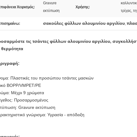
Gravure
καλλυντι
πιφάνεια Χειρισμός:
Χρήσης:
εκτύπωση
τρίχας, τ
σακούλες φύλλων αλουμινίου αργιλίου
πλασ
πισημαίνω:
,
οσαρμόστε τις τσάντες φύλλων αλουμινίου αργιλίου, συγκολλή
ε θερμότητα
ριγραφή:
ομα: Πλαστικές του προσώπου τσάντες μασκών
ικό BOPP/VMPET/PE
ώμα: Μέχρι 9 χρώματα
γεθος: Προσαρμοσμένος
τύπωση: Gravure εκτύπωση
ρακτηριστικό γνώρισμα: Υγρασία - απόδειξη
φαρμογές: