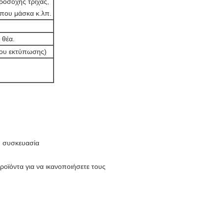
ροσοχής τρίχας,
ώπου μάσκα κ.λπ.
 θέα.
ίου εκτύπωσης)
η συσκευασία
ροϊόντα για να ικανοποιήσετε τους