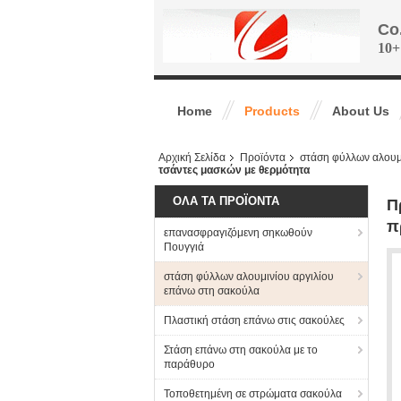
Co
10+
Home
Products
About Us
Αρχική Σελίδα
Προϊόντα
στάση φύλλων αλουμ
τσάντες μασκών με θερμότητα
ΌΛΑ ΤΑ ΠΡΟΪΌΝΤΑ
Π
π
επανασφραγιζόμενη σηκωθούν
Πουγγιά
στάση φύλλων αλουμινίου αργιλίου
επάνω στη σακούλα
Πλαστική στάση επάνω στις σακούλες
Στάση επάνω στη σακούλα με το
παράθυρο
Τοποθετημένη σε στρώματα σακούλα