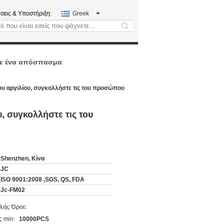
σεις & Υποστήριξη:
Greek
search
ε ένα απόσπασμα
ου αργιλίου, συγκολλήστε τις του προσώπου
, συγκολλήστε τις του
Shenzhen, Κίνα
JC
ISO 9001:2008 ,SGS, QS, FDA
Jc-FM02
ής Όροι:
 min:
10000PCS