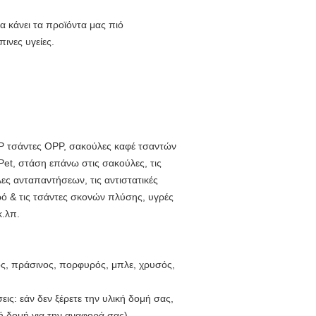
α κάνει τα προϊόντα μας πιό
ινες υγείες.
P τσάντες OPP, σακούλες καφέ τσαντών
Pet, στάση επάνω στις σακούλες, τις
λες ανταπαντήσεων, τις αντιστατικές
γρό & τις τσάντες σκονών πλύσης, υγρές
κ.λπ.
ος, πράσινος, πορφυρός, μπλε, χρυσός,
: εάν δεν ξέρετε την υλική δομή σας,
ή δομή για την αναφορά σας)