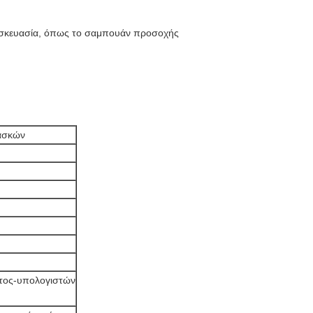
συσκευασία, όπως το σαμπουάν προσοχής
ασκών
ατος-υπολογιστών