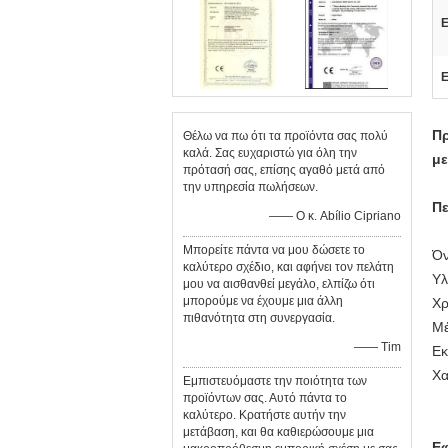
Ε
Ε
Πρ
Θέλω να πω ότι τα προϊόντα σας πολύ
καλά. Σας ευχαριστώ για όλη την
μ
πρότασή σας, επίσης αγαθό μετά από
την υπηρεσία πωλήσεων.
Πε
—— Ο κ. Abílio Cipriano
Μπορείτε πάντα να μου δώσετε το
Όν
καλύτερο σχέδιο, και αφήνει τον πελάτη
Υλ
μου να αισθανθεί μεγάλο, ελπίζω ότι
μπορούμε να έχουμε μια άλλη
Χρ
πιθανότητα στη συνεργασία.
Μέ
—— Tim
Εκ
Χα
Εμπιστευόμαστε την ποιότητα των
προϊόντων σας. Αυτό πάντα το
καλύτερο. Κρατήστε αυτήν την
μετάβαση, και θα καθιερώσουμε μια
Ε