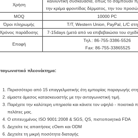
καλλυντική συσκευασία, όπως το σαμπουάν π
Χρήση
την κρέμα φροντίδας δέρματος, την του προσ
MOQ
10000 PC
Όροι πληρωμής
T/T, Western Union, PayPal, L/C στη
Χρόνος παράδοσης
7-15days (μετά από να επιβεβαιώσει του σχεδ
Τηλ.: 86-755-3386-5526
Επαφή
Fax: 86-755-33865525
ταγωνιστικό πλεονέκτημα:
Περισσότερο από 15 επαγγελματικής έτη εμπειρίας παραγωγής στ
είμαστε άμεσος κατασκευαστής με την ανταγωνιστική τιμή.
Παρέχετε την καλύτερη υπηρεσία και κάνετε τον υψηλό - ποιοτικά π
πελάτες μας.
Ο επιτευχμένος ISO 9001:2008 & SGS, QS, πιστοποιητικά FDA
Δεχτείτε τις απαιτήσεις cOem και ODM
Δεχτείτε τη μικρή ποσότητα διαταγής