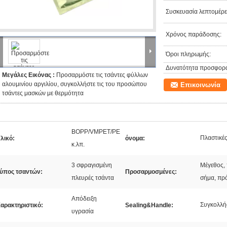
Συσκευασία λεπτομέρει
Χρόνος παράδοσης:
Όροι πληρωμής:
Δυνατότητα προσφορ
Μεγάλες Εικόνας :
Προσαρμόστε τις τσάντες φύλλων
αλουμινίου αργιλίου, συγκολλήστε τις του προσώπου
Επικοινωνία
τσάντες μασκών με θερμότητα
BOPP/VMPET/PE
Πλαστικέ
λικό:
όνομα:
κ.λπ.
3 σφραγισμένη
Μέγεθος,
ύπος τσαντών:
Προσαρμοσμένες:
πλευρές τσάντα
σήμα, πρό
Απόδειξη
Συγκολλή
αρακτηριστικό:
Sealing&Handle:
υγρασία