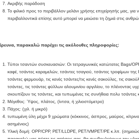
Ακριβής παράδοση
Το φιλικό προς το περιβάλλον μελάνι χρήσης επιχείρησής μας, για ν
περιβαλλοντικά επίσης αυτό μπορεί να μειώσει τη ζημιά στις ανθρώπ
έρευνα, παρακαλώ παρέχει τις ακόλουθες πληροφορίες:
Τύποι τσαντών συσκευασιών: Οι τετραγωνικές κατώτατες Bags/OP
καφέ, τσάντες καραμελών, τσάντες τσαγιού, τσάντες τροφίμων της 
τσάντες φερμουάρ, τις κενές τσάντες/τις κενές σακούλες, τις σακού
τσάντες, τις τσάντες φύλλων αλουμινίου αργιλίου, το πλένοντας υ
σκουπίζουν τις τσάντες, και τυπωμένες τις συνήθεια πολυ τσάντες 
Μέγεθος: Ύψος, πλάτος, (ίντσα, ή χιλιοστόμετρο)
Πάχος: (χιλ. ή μικρό)
τυπωμένη ύλη μέχρι 9 χρώματα (κόκκινος, άσπρος, μαύρος, κίτριν
ασημένιος)
Υλική δομή: OPP/CPP, PET/LLDPE, PET/VMPET/PE κ.λπ. (σημειώσεις
παρακαλώ μας πέστε τις αιτήσεις σας, θα συμβουλεψουμε την υλικ