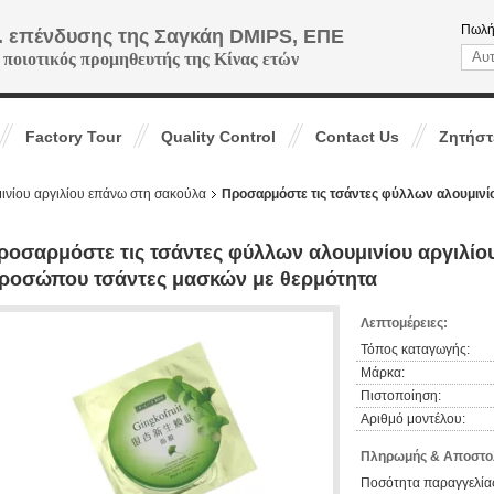
Πωλή
. επένδυσης της Σαγκάη DMIPS, ΕΠΕ
 ποιοτικός προμηθευτής της Κίνας ετών
Factory Tour
Quality Control
Contact Us
Ζητήστ
ινίου αργιλίου επάνω στη σακούλα
Προσαρμόστε τις τσάντες φύλλων αλουμινί
ροσαρμόστε τις τσάντες φύλλων αλουμινίου αργιλίου
ροσώπου τσάντες μασκών με θερμότητα
Λεπτομέρειες:
Τόπος καταγωγής:
Μάρκα:
Πιστοποίηση:
Αριθμό μοντέλου:
Πληρωμής & Αποστολ
Ποσότητα παραγγελίας