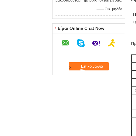
μακροπρόθεσμη εμπορική σχέση με σας.
—— Ο κ. μηδέν
Η
τ
Είμαι Online Chat Now
Πρ