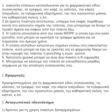
1. σακούλα στάσεων καταναλώνεται για το φαρμακευτικό είδος
συσκευασίας, τα τρόφιμα, τον καφέ, τις κάλτσες, την κάρτα
παιχνιδιών, τα τηλεφωνικά εξαρτήματα, την του προσώπου μάσκα,
την καθαριστική σκόνη, κ.λπ.
2.its άριστη ποιότητα εκτύπωσης, υπάρχει ένα σαφές παράθυρο
κοντά στο κατώτατο σημείο της τσάντας, έτσι μπορούμε να δούμε το
προϊόν άμεσα και σαφώς από την τσάντα έξω.
3. Η τσάντα αποτελείται από την ταινία MOPP, η οποία έχει ένα καλό
εμπόδιο, έτσι μπορεί να κρατήσει τα τρόφιμα φρέσκα και να
παρατείνει τον έγκυρο χρόνο.
4. Η στάση επίπεδων κατώτατων σημείων επάνω στη σακούλα/την
τσάντα, αυτό μπορεί να έχει τις εγκοπές και το φερμουάρ δακρυ'ων
στην κορυφή της τσάντας ή punching η ευρο- τρύπα.
5. Κατώτατο gusset μπορεί να είναι doy-πακέτο ή Κ-σφραγίδα.
6. Μπορούμε να κάνουμε την τσάντα σε οποιοδήποτε μέγεθος
σύμφωνα με την απαίτηση συσκευασίας σας.
Εφαρμογές:
2.
Χρησιμοποιημένος για το φαρμακευτικό είδος συσκευασίας, τις
κάλτσες, τα τρόφιμα, τον καφέ, την κάρτα παιχνιδιών, τα τηλεφωνικά
εξαρτήματα, την του προσώπου μάσκα, την καθαριστική σκόνη, τον
καπνό, κ.λπ.
Ανταγωνιστικό πλεονέκτημα
3.
Άριστος για τη χρήση πακέτων ξαναγεμισμάτων
1)