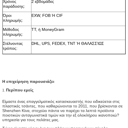
Χρόνος
2 εβδομάδες
παράδοσης:
Όροι
EXW, FOB Ή CIF
πληρωμής:
Μέθοδος
TT, ή MoneyGram
πληρωμής:
Στέλνοντας
DHL, UPS, FEDEX, TNT Ή ΘΑΛΑΣΣΊΩΣ
τρόπος:
Η επιχείρηση παρουσιάζει
Περίπου εμείς
1.
Είμαστε ένας επαγγελματικός κατασκευαστής που ειδικεύεται στις
πλαστικές τσάντες, που καθιερώνονται το 2011, που βρίσκονται σε
Shenzhen Κίνα, στοχεύει πάντα να παρέχει τα λεπτά προϊόντα
ποιοτικών ανταγωνιστικά τιμών και την εξ ολοκλήρου ικανοποιώ?
υπηρεσία για τους πελάτες μας.