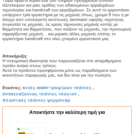
Τώρα είμαστε κύριοι ένα των πλήρων προηγμένων σύνολο
εξοπλισμών και μιας ομάδας των ειδικευμένων εργαζομένων
τεχνολογίας και handcraft των εργαζομένων. Σε αυτό το εργοστάσιο,
υπάρχουν τρία εργαστήρια με τις μηχανές όπως, χρώμα 9 που η με
έλεγχο από υπολογιστή εκτύπωση, laminator υψηλής ταχύτητας,
συγκολλά τις μηχανές, τις κρύες τέμνουσες μηχανές κοπής με
θερμότητα και θερμότητας, που σκίζουν τις μηχανές, την προσωρινή
σφραγίζοντας μηχανή… και μερικές άλλες μηχανές επίσης το
εργαστήριο handcraft στο νέος-χτισμένο εργοστάσιό μας.
Αποκήρυξη:
Η πνευματική ιδιοκτησία που παρουσιάζεται στο απαριθμημένο
προϊόν ανήκει στους τρίτους.
Αυτά τα προϊόντα προσφέρονται μόνο ως παραδείγματα των
ικανοτήτων παραγωγής μας, και δεν είναι για την πώληση.
κενές sealer τροφίμων τσάντες
Ετικέττες:
,
συσκευάζοντας τσάντες τσαγιού
,
πλαστικές τσάντες φερμουάρ
Αποκτήστε την καλύτερη τιμή για