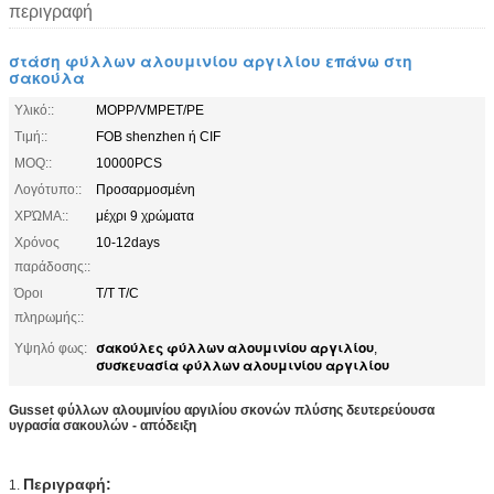
περιγραφή
στάση φύλλων αλουμινίου αργιλίου επάνω στη
σακούλα
Υλικό::
MOPP/VMPET/PE
Τιμή::
FOB shenzhen ή CIF
MOQ::
10000PCS
Λογότυπο::
Προσαρμοσμένη
ΧΡΏΜΑ::
μέχρι 9 χρώματα
Χρόνος
10-12days
παράδοσης::
Όροι
T/T T/C
πληρωμής::
σακούλες φύλλων αλουμινίου αργιλίου
Υψηλό φως:
,
συσκευασία φύλλων αλουμινίου αργιλίου
Gusset φύλλων αλουμινίου αργιλίου σκονών πλύσης δευτερεύουσα
υγρασία σακουλών - απόδειξη
Περιγραφή:
1.