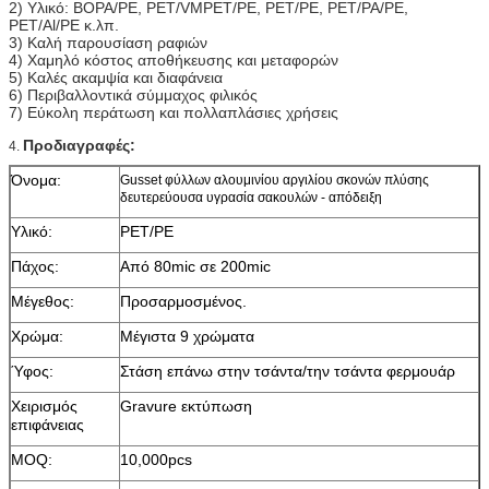
2) Υλικό: BOPA/PE, PET/VMPET/PE, PET/PE, PET/PA/PE,
PET/Al/PE κ.λπ.
3) Καλή παρουσίαση ραφιών
4) Χαμηλό κόστος αποθήκευσης και μεταφορών
5) Καλές ακαμψία και διαφάνεια
6) Περιβαλλοντικά σύμμαχος φιλικός
7) Εύκολη περάτωση και πολλαπλάσιες χρήσεις
Προδιαγραφές:
4.
Όνομα:
Gusset φύλλων αλουμινίου αργιλίου σκονών πλύσης
δευτερεύουσα υγρασία σακουλών - απόδειξη
Υλικό:
PET/PE
Πάχος:
Από 80mic σε 200mic
Μέγεθος:
Προσαρμοσμένος.
Χρώμα:
Μέγιστα 9 χρώματα
Ύφος:
Στάση επάνω στην τσάντα/την τσάντα φερμουάρ
Χειρισμός
Gravure εκτύπωση
επιφάνειας
MOQ:
10,000pcs