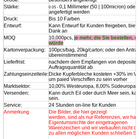
Stärke:
0,1 Millimeter (50 | 100micron) ode
0.05 -
angefertigt werden
Druck:
Bis 10 Farben
Entwurf:
Kann Entwurf für Kunden freigeben, bietet
Dank an
MOQ
10,000pcs,
je mehr, die Sie bestellen, es
würde
Kartonverpackung:
100pcs/bag, 20kg/carton; oder den Antr
übereinstimmend
Lieferfrist:
nachdem dem Empfangen von deposite un
Auftragsquantität ab
Zahlungseinzelteile:
Dicke Kupferbleche kosteten +30% im Vor
um paied Verschiffen zu sein vorher
Marktsektor:
10,00% Westeuropa, 8,00% Südeuropa, 
Versenden:
Kann durch Eil oder durch Meer sein, kan
sein.
Service:
24 Stunden on-line für Kunden
Anmerkung
Die Bilder, die hier gezeigt
werden, sind als nur Referenzen, wir habe
Eigentumsrechte der eingetragenen
Warenzeichen und wir verkaufen nicht d
zu allen möglichen Kunden schließen Sie