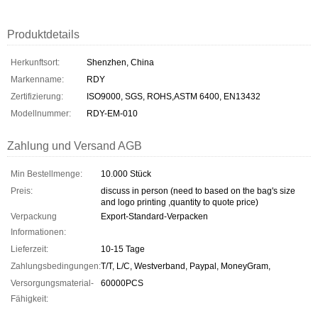
Produktdetails
Herkunftsort:
Shenzhen, China
Markenname:
RDY
Zertifizierung:
ISO9000, SGS, ROHS,ASTM 6400, EN13432
Modellnummer:
RDY-EM-010
Zahlung und Versand AGB
Min Bestellmenge:
10.000 Stück
Preis:
discuss in person (need to based on the bag's size
and logo printing ,quantity to quote price)
Verpackung
Export-Standard-Verpacken
Informationen:
Lieferzeit:
10-15 Tage
Zahlungsbedingungen:
T/T, L/C, Westverband, Paypal, MoneyGram,
Versorgungsmaterial-
60000PCS
Fähigkeit: