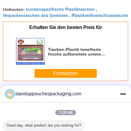
kundenspezifische Plastiktaschen
Umbauten:
,
Verpackentaschen des Gemüses
Plastikreißverschlusstasche
,
Erhalten Sie den besten Preis für
Trauben-Plastik lamellierte
frische aufbereitete untere
Keiltaschen des Schiebers mit
Reißverschluss
Fortsetzen
Untere Keil-Taschen
Mehr
standuppouchespackaging.com
7:18 AM
at des
100% biologisch
1000KG/h-
Multifunktionsnicht
Wasserd
Good day, what product are you looking for?
-Food-
abbaubare
Drehungs-
Gewebestasche,
antistat
k-untere
Hundeabfall-
Schlüssel-
die Maschine für
Zeme