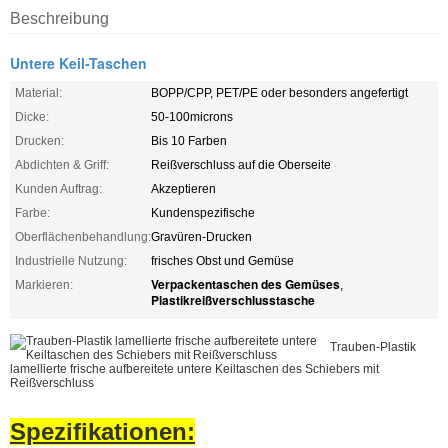
Beschreibung
Untere Keil-Taschen
Material:
BOPP/CPP, PET/PE oder besonders angefertigt
Dicke:
50-100microns
Drucken:
Bis 10 Farben
Abdichten & Griff:
Reißverschluss auf die Oberseite
Kunden Auftrag:
Akzeptieren
Farbe:
Kundenspezifische
Oberflächenbehandlung:
Gravüren-Drucken
Industrielle Nutzung:
frisches Obst und Gemüse
Verpackentaschen des Gemüses
Markieren:
,
Plastikreißverschlusstasche
Trauben-Plastik
lamellierte frische aufbereitete untere Keiltaschen des Schiebers mit
Reißverschluss
Spezifikationen: