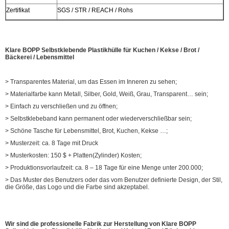
Zertifikat
SGS / STR / REACH / Rohs
Kundenspezifisch
Kundenspezifischer Stil, Struktur, Material, Größe, Design,
Verpackung sind willkommen
Klare BOPP Selbstklebende Plastikhülle für Kuchen / Kekse / Brot /
Bäckerei / Lebensmittel
> Transparentes Material, um das Essen im Inneren zu sehen;
> Materialfarbe kann Metall, Silber, Gold, Weiß, Grau, Transparent… sein;
> Einfach zu verschließen und zu öffnen;
> Selbstklebeband kann permanent oder wiederverschließbar sein;
> Schöne Tasche für Lebensmittel, Brot, Kuchen, Kekse …;
> Musterzeit: ca. 8 Tage mit Druck
> Musterkosten: 150 $ + Platten(Zylinder) Kosten;
> Produktionsvorlaufzeit: ca. 8 – 18 Tage für eine Menge unter 200.000;
> Das Muster des Benutzers oder das vom Benutzer definierte Design, der Stil,
die Größe, das Logo und die Farbe sind akzeptabel.
Wir sind die professionelle Fabrik zur Herstellung von
Klare BOPP