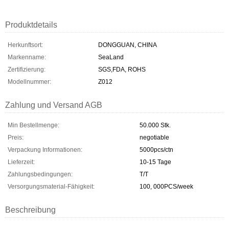
Produktdetails
Herkunftsort:
DONGGUAN, CHINA
Markenname:
SeaLand
Zertifizierung:
SGS,FDA, ROHS
Modellnummer:
Z012
Zahlung und Versand AGB
Min Bestellmenge:
50.000 Stk.
Preis:
negotiable
Verpackung Informationen:
5000pcs/ctn
Lieferzeit:
10-15 Tage
Zahlungsbedingungen:
T/T
Versorgungsmaterial-Fähigkeit:
100, 000PCS/week
Beschreibung