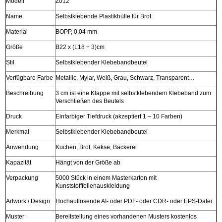
Modell
Z012
Name
Selbstklebende Plastikhülle für Brot
Material
BOPP, 0,04 mm
Größe
B22 x (L18 + 3)cm
Stil
Selbstklebender Klebebandbeutel
Verfügbare Farbe
Metallic, Mylar, Weiß, Grau, Schwarz, Transparent…
Beschreibung
3 cm ist eine Klappe mit selbstklebendem Klebeband zum
Verschließen des Beutels
Druck
Einfarbiger Tiefdruck (akzeptiert 1 – 10 Farben)
Merkmal
Selbstklebender Klebebandbeutel
Anwendung
Kuchen, Brot, Kekse, Bäckerei
Kapazität
Hängt von der Größe ab
Verpackung
5000 Stück in einem Masterkarton mit
Kunststofffolienauskleidung
Artwork / Design
Hochauflösende AI- oder PDF- oder CDR- oder EPS-Datei
Muster
Bereitstellung eines vorhandenen Musters kostenlos