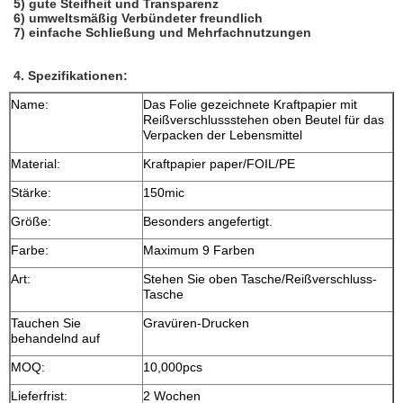
5) gute Steifheit und Transparenz
6) umweltsmäßig Verbündeter freundlich
7) einfache Schließung und Mehrfachnutzungen
4.
Spezifikationen:
Name:
Das Folie gezeichnete Kraftpapier mit
Reißverschlussstehen oben Beutel für das
Verpacken der Lebensmittel
Material:
Kraftpapier paper/FOIL/PE
Stärke:
150mic
Größe:
Besonders angefertigt.
Farbe:
Maximum 9 Farben
Art:
Stehen Sie oben Tasche/Reißverschluss-
Tasche
Tauchen Sie
Gravüren-Drucken
behandelnd auf
MOQ:
10,000pcs
Lieferfrist:
2 Wochen