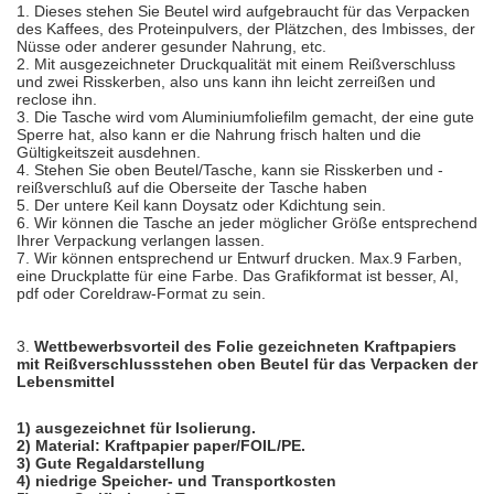
1. Dieses stehen Sie Beutel wird aufgebraucht für das Verpacken
des Kaffees, des Proteinpulvers, der Plätzchen, des Imbisses, der
Nüsse oder anderer gesunder Nahrung, etc.
2. Mit ausgezeichneter Druckqualität mit einem Reißverschluss
und zwei Risskerben, also uns kann ihn leicht zerreißen und
reclose ihn.
3. Die Tasche wird vom Aluminiumfoliefilm gemacht, der eine gute
Sperre hat, also kann er die Nahrung frisch halten und die
Gültigkeitszeit ausdehnen.
4. Stehen Sie oben Beutel/Tasche, kann sie Risskerben und -
reißverschluß auf die Oberseite der Tasche haben
5. Der untere Keil kann Doysatz oder Kdichtung sein.
6. Wir können die Tasche an jeder möglicher Größe entsprechend
Ihrer Verpackung verlangen lassen.
7. Wir können entsprechend ur Entwurf drucken. Max.9 Farben,
eine Druckplatte für eine Farbe. Das Grafikformat ist besser, AI,
pdf oder Coreldraw-Format zu sein.
3.
Wettbewerbsvorteil des
Folie gezeichneten Kraftpapiers
mit Reißverschlussstehen oben Beutel für das Verpacken der
Lebensmittel
1) ausgezeichnet für Isolierung.
2) Material: Kraftpapier paper/FOIL/PE.
3)
Gute Regaldarstellung
4) niedrige Speicher- und Transportkosten