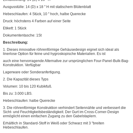
Ausgusstülle: 14 (D) x 18 '' H mit statischem Blütenblatt
Hebeschlaufen: 4 Stück, 10 '' hoch, halbe Querecke
Druck: höchstens 4 Farben auf einer Seite
Etikett: 1 Stück
Dokumententasche: 1St
Beschreibung:
1. Dieses innovative röhrenförmige Gehäusedesign eignet sich ideal als
linerlose Option für feine und hygroskopische Materialien. Es ist
auch eine hervorragende Alternative zur ursprünglichen Four-Panel-Bulk-Bag-
Konstruktion. Verfügbar
Lagerware oder Sonderanfertigung.
2. Die Kapazität dieses Typs
Volumen: 10 bis 120 Kubikfuß.
Bis zu: 3.000 LBS.
Hebeschlaufen: halbe Querecke
3. Die röhrenförmige Konstruktion verhindert Seitennähte und verbessert die
Sicht- und Feuchtigkeitsbeständigkeit. Der Gurt im Cross-Corner-Design
ermöglicht einen einfachen Zugang zu den Gabelstaplern.
Erhältlich in Standard-Stoff in Weiß oder Schwarz mit 3 "breiten
Hebeschlaufen.