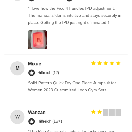
"I love how the Pico 4 handles IPD adjustment.
The manual slider is intuitive and stays securely in
place. Getting the IPD just right eliminated！
Mixue
M
Hilfreich (12)
Solid Pattern Quick Dry One Piece Jumpsuit for
Women 2023 Customized Logo Gym Sets
Wanzan
W
Hilfreich (1w+)
"The Pico 4's visual clarity is fantastic once you