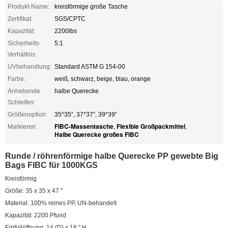
Produkt-Name:
kreisförmige große Tasche
Zertifikat:
SGS/CPTC
Kapazität:
2200lbs
Sicherheits-
5:1
Verhältnis:
UVbehandlung:
Standard ASTM G 154-00
Farbe:
weiß, schwarz, beige, blau, orange
Anhebende
halbe Querecke
Schleifen:
Größenoption:
35*35“, 37*37“, 39*39“
FIBC-Massentasche
Flexible Großpackmittel
Markieren:
,
,
Halbe Querecke großes FIBC
Runde / röhrenförmige halbe Querecke PP gewebte Big
Bags FIBC für 1000KGS
Kreisförmig
Größe: 35 x 35 x 47 ''
Material: 100% reines PP, UN-behandelt
Kapazität: 2200 Pfund
Einfüllöffnung: 14 (D) x 18 '' H