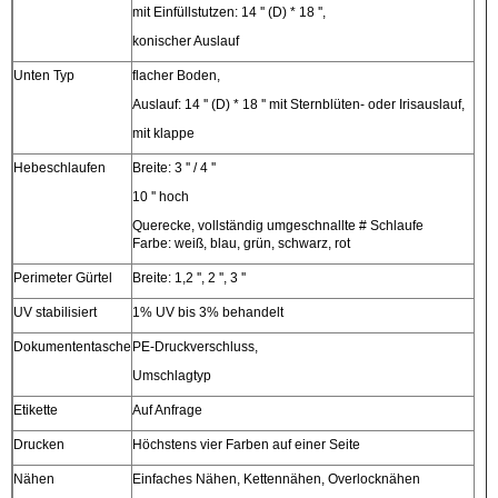
mit Einfüllstutzen: 14 '' (D) * 18 '',
konischer Auslauf
Unten Typ
flacher Boden,
Auslauf: 14 '' (D) * 18 '' mit Sternblüten- oder Irisauslauf,
mit klappe
Hebeschlaufen
Breite: 3 '' / 4 ''
10 '' hoch
Querecke, vollständig umgeschnallte # Schlaufe
Farbe: weiß, blau, grün, schwarz, rot
Perimeter Gürtel
Breite: 1,2 '', 2 '', 3 ''
UV stabilisiert
1% UV bis 3% behandelt
Dokumententasche
PE-Druckverschluss,
Umschlagtyp
Etikette
Auf Anfrage
Drucken
Höchstens vier Farben auf einer Seite
Nähen
Einfaches Nähen, Kettennähen, Overlocknähen