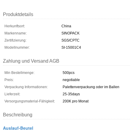
Produktdetails
Herkunftsort:
China
Markenname:
SINOPACK
Zertifizierung:
SGS/CPTC
Modellnummer:
SI-15001C4
Zahlung und Versand AGB
Min Bestellmenge:
500pcs
Preis:
negotiable
Verpackung Informationen:
Palettenverpackung oder im Ballen
Lieferzeit:
25-35days
Versorgungsmaterial-Fähigkeit:
200K pro Monat
Beschreibung
Auslauf-Beutel