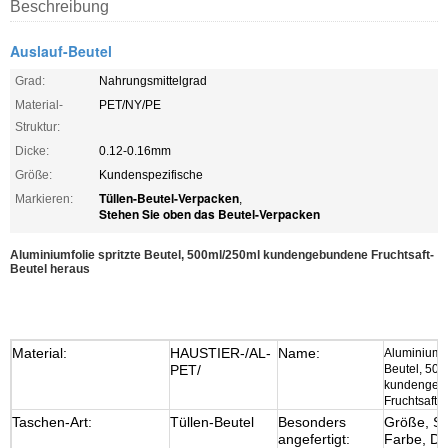
Beschreibung
Auslauf-Beutel
Grad:
Nahrungsmittelgrad
Material-
PET/NY/PE
Struktur:
Dicke:
0.12-0.16mm
Größe:
Kundenspezifische
Tüllen-Beutel-Verpacken
Markieren:
,
Stehen Sie oben das Beutel-Verpacken
Aluminiumfolie spritzte Beutel, 500ml/250ml kundengebundene Fruchtsaft-
Beutel heraus
Material:
HAUSTIER-/AL-
Name:
Aluminiumfo
PET/
Beutel, 50
kundengeb
Fruchtsaft-
Taschen-Art:
Tüllen-Beutel
Besonders
Größe, St
angefertigt:
Farbe, Dr