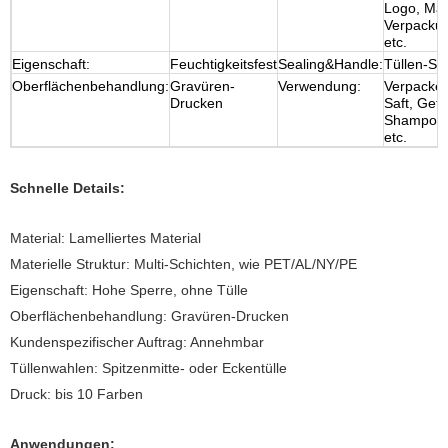
Logo, Mar
Verpacku
etc.
Eigenschaft:
Feuchtigkeitsfest
Sealing&Handle:
Tüllen-Spi
Oberflächenbehandlung:
Gravüren-
Verwendung:
Verpacken
Drucken
Saft, Getr
Shampoo,
etc.
Schnelle Details:
Material: Lamelliertes Material
Materielle Struktur: Multi-Schichten, wie PET/AL/NY/PE
Eigenschaft: Hohe Sperre, ohne Tülle
Oberflächenbehandlung: Gravüren-Drucken
Kundenspezifischer Auftrag: Annehmbar
Tüllenwahlen: Spitzenmitte- oder Eckentülle
Druck: bis 10 Farben
Anwendungen: