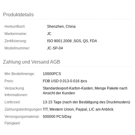
Produktdetails
Herkunftsort:
Shenzhen, China
Markenname:
JC
Zertifizierung:
ISO 9001:2008 ,SGS, QS, FDA
Modellnummer:
JC-SP-04
Zahlung und Versand AGB
Min Bestellmenge:
10000PCS
Preis:
FOB USD 0.013-0.016 /pcs
Verpackung
Standardexport-Karton-Kasten, Menge Pakete nach
Ansicht der Kunden
Informationen:
Lieferzeit:
13-15 Tage (nach der Bestätigung des Druckmusters)
Zahlungsbedingungen:
T/T, Western Union, Paypal, L/C am Anblick.
Versorgungsmaterial-
500000 PCS/Day
Fähigkeit: