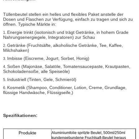
Tüllenbeutel stellen ein helles und flexibles Paket anstelle der
Dosen und Flaschen zur Verfügung, einfach zu tragen und sich zu
öffnen. Typische Märkte in:
Energie trinkt (isotonisch und trägt Getränke, in hohem Grade
1.
Nahrungsenergiegele, Integratoren) zur Schau
Getränke (Fruchtsäfte, alkoholische Getränke, Tee, Kaffee,
2.
Milchshaken)
Imbisse (Eiscreme, Jogurt, Sorbet, Honig)
3.
Soßen (Majonäse, Salatöle, Tomatensaucepaste, Krautpasten,
4.
Schokoladensoße, alle Speiseöle)
Industriell (Tinten, Gele, Schmieröl)
5.
Kosmetik (Shampoo, Conditioner, Lotion, Creme, Grundlage,
6.
flüssige Handwäsche, Flüssigseife,)
Spezifikationen:
Produkte
Aluminiumfolie spritzte Beutel, 500ml/250ml
kundengebundene Fruchtsaft-Beutel heraus