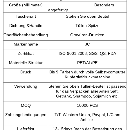
Größe (Millimeter)
Besonders
angefertigt
Taschenart
Stehen Sie oben Beutel
Dichtung &Handle
Tüllen-Spitze
Oberflächenbehandlung
Gravüren-Drucken
Markenname
JC
Zertifikat
ISO-9001:2008, SGS, QS, FDA
Materielle Struktur
PET/AL/PE
Druck
Bis 9 Farben durch volle Selbst-computer
Kupfertiefdruckmaschine
Verwendung
Stehen Sie oben Tüllen-Beutel ist passend
für das Verpacken aller Arten Saft,
Getränk, Shampoo, Sojamilch etc.
MOQ
10000 PCS
Zahlungsbedingungen
T/T, Western Union, Paypal, L/C am
Anblick.
Lieferfrist
13-15days (nach der Bestätigung des