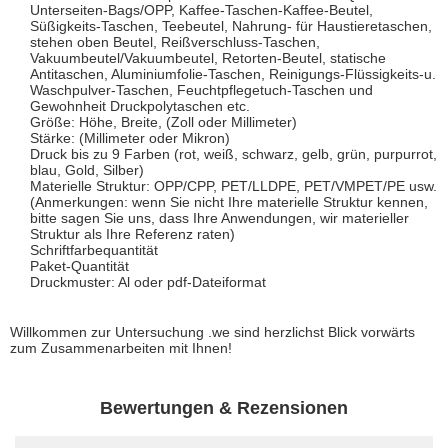
Unterseiten-Bags/OPP, Kaffee-Taschen-Kaffee-Beutel,
Süßigkeits-Taschen, Teebeutel, Nahrung- für Haustieretaschen,
stehen oben Beutel, Reißverschluss-Taschen,
Vakuumbeutel/Vakuumbeutel, Retorten-Beutel, statische
Antitaschen, Aluminiumfolie-Taschen, Reinigungs-Flüssigkeits-u.
Waschpulver-Taschen, Feuchtpflegetuch-Taschen und
Gewohnheit Druckpolytaschen etc.
Größe: Höhe, Breite, (Zoll oder Millimeter)
Stärke: (Millimeter oder Mikron)
Druck bis zu 9 Farben (rot, weiß, schwarz, gelb, grün, purpurrot,
blau, Gold, Silber)
Materielle Struktur: OPP/CPP, PET/LLDPE, PET/VMPET/PE usw.
(Anmerkungen: wenn Sie nicht Ihre materielle Struktur kennen,
bitte sagen Sie uns, dass Ihre Anwendungen, wir materieller
Struktur als Ihre Referenz raten)
Schriftfarbequantität
Paket-Quantität
Druckmuster: Al oder pdf-Dateiformat
Willkommen zur Untersuchung .we sind herzlichst Blick vorwärts
zum Zusammenarbeiten mit Ihnen!
Bewertungen & Rezensionen