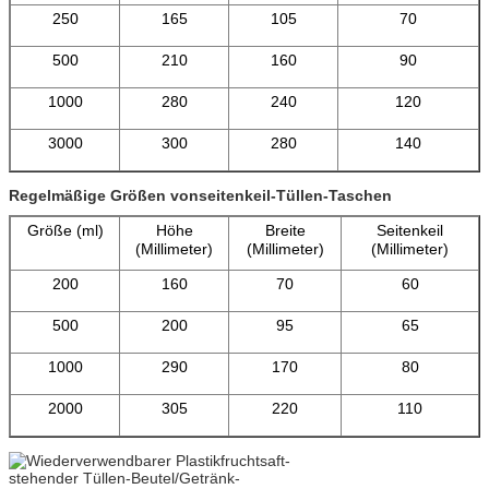
250
165
105
70
500
210
160
90
1000
280
240
120
3000
300
280
140
Regelmäßige Größen vonseitenkeil-Tüllen-Taschen
Größe (ml)
Höhe
Breite
Seitenkeil
(Millimeter)
(Millimeter)
(Millimeter)
200
160
70
60
500
200
95
65
1000
290
170
80
2000
305
220
110