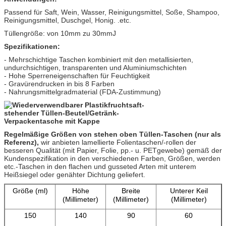
Passend für Saft, Wein, Wasser, Reinigungsmittel, Soße, Shampoo,
Reinigungsmittel, Duschgel, Honig. .etc.
Tüllengröße: von 10mm zu 30mmJ
Spezifikationen:
- Mehrschichtige Taschen kombiniert mit den metallisierten,
undurchsichtigen, transparenten und Aluminiumschichten
- Hohe Sperreneigenschaften für Feuchtigkeit
- Gravürendrucken in bis 8 Farben
- Nahrungsmittelgradmaterial (FDA-Zustimmung)
Regelmäßige Größen von stehen oben Tüllen-Taschen (nur als
Referenz),
wir anbieten lamellierte Folientaschen/-rollen der
besseren Qualität (mit Papier, Folie, pp.- u. PETgewebe) gemäß der
Kundenspezifikation in den verschiedenen Farben, Größen, werden
etc.-Taschen in den flachen und gusseted Arten mit unterem
Heißsiegel oder genähter Dichtung geliefert.
Größe (ml)
Höhe
Breite
Unterer Keil
(Millimeter)
(Millimeter)
(Millimeter)
150
140
90
60