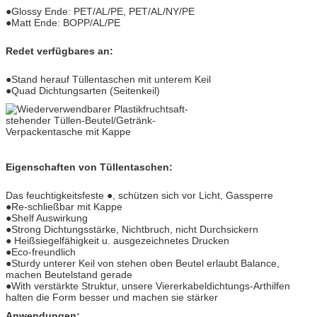
●Glossy Ende: PET/AL/PE, PET/AL/NY/PE
●Matt Ende: BOPP/AL/PE
Redet verfügbares an:
●Stand herauf Tüllentaschen mit unterem Keil
●Quad Dichtungsarten (Seitenkeil)
Eigenschaften von Tüllentaschen:
Das feuchtigkeitsfeste ●, schützen sich vor Licht, Gassperre
●Re-schließbar mit Kappe
●Shelf Auswirkung
●Strong Dichtungsstärke, Nichtbruch, nicht Durchsickern
● Heißsiegelfähigkeit u. ausgezeichnetes Drucken
●Eco-freundlich
●Sturdy unterer Keil von stehen oben Beutel erlaubt Balance,
machen Beutelstand gerade
●With verstärkte Struktur, unsere Viererkabeldichtungs-Arthilfen
halten die Form besser und machen sie stärker
Anwendungen: