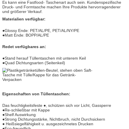
Es kann eine Fastfood- Taschenart auch sein. Kundenspezifische
Druck- und Formtasche machen Ihre Produkte hervorragenderer
und größerer Verkauf.
Materialien verfügbar:
●Glossy Ende: PET/AL/PE, PET/AL/NY/PE
●Matt Ende: BOPP/AL/PE
Redet verfügbares an:
●Stand herauf Tüllentaschen mit unterem Keil
●Quad Dichtungsarten (Seitenkeil)
Eigenschaften von Tüllentaschen:
Das feuchtigkeitsfeste ●, schützen sich vor Licht, Gassperre
●Re-schließbar mit Kappe
●Shelf Auswirkung
●Strong Dichtungsstärke, Nichtbruch, nicht Durchsickern
● Heißsiegelfähigkeit u. ausgezeichnetes Drucken
●Eco-freundlich