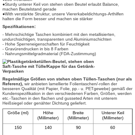
●Sturdy unterer Keil von stehen oben Beutel erlaubt Balance,
machen Beutelstand gerade
●With verstärkte Struktur, unsere Viererkabeldichtungs-Arthilfen
halten die Form besser und machen sie stärker
Spezifikationen:
- Mehrschichtige Taschen kombiniert mit den metallisierten,
undurchsichtigen, transparenten und Aluminiumschichten
- Hohe Sperreneigenschaften für Feuchtigkeit
- Gravürendrucken in bis 8 Farben
- Nahrungsmittelgradmaterial (FDA-Zustimmung)
Regelmäßige Größen von stehen oben Tüllen-Taschen (nur als
Referenz),
wir anbieten lamellierte Folientaschen/-rollen der
besseren Qualität (mit Papier, Folie, pp.- u. PETgewebe) gemäß der
Kundenspezifikation in den verschiedenen Farben, Größen, werden
etc.-Taschen in den flachen und gusseted Arten mit unterem
Heißsiegel oder genähter Dichtung geliefert.
Größe (ml)
Höhe
Breite
Unterer Keil
(Millimeter)
(Millimeter)
(Millimeter)
150
140
90
60