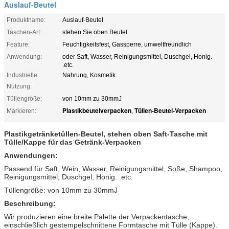
Auslauf-Beutel
Produktname:
Auslauf-Beutel
Taschen-Art:
stehen Sie oben Beutel
Feature:
Feuchtigkeitsfest, Gassperre, umweltfreundlich
Anwendung:
oder Saft, Wasser, Reinigungsmittel, Duschgel, Honig.
.etc.
Industrielle
Nahrung, Kosmetik
Nutzung:
Tüllengröße:
von 10mm zu 30mmJ
Plastikbeutelverpacken
Tüllen-Beutel-Verpacken
Markieren:
,
Plastikgetränketüllen-Beutel, stehen oben Saft-Tasche mit
Tülle/Kappe für das Getränk-Verpacken
Anwendungen:
Passend für Saft, Wein, Wasser, Reinigungsmittel, Soße, Shampoo,
Reinigungsmittel, Duschgel, Honig. .etc.
Tüllengröße: von 10mm zu 30mmJ
Beschreibung:
Wir produzieren eine breite Palette der Verpackentasche,
einschließlich gestempelschnittene Formtasche mit Tülle (Kappe).