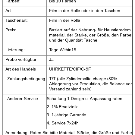
Farben:
Bis 10 Farben
Art:
Film in der Rolle oder in den Taschen
Taschenart:
Film in der Rolle
Preis:
Basiert auf der Nahrung- für Haustieredem
material, der Stärke, der Größe, den Farben
und der Quantität Tasche
Lieferung:
Tage Within15
Probe verfügbar
Ja
Art des Handels
UHRKETTE/CIF/C-&F
Zahlungsbedingung:
T/T (alle Zylindersollte charge+30%
Ablagerung vor Produktion, die Balance vor
Versand zahlend sein)
Anderer Service:
Schaffung 1.Design u. Anpassung raten
2. 1% Ersatzteile
3. 1-jährige Garantie
4. Service 7x24h
Anmerkung: Raten Sie bitte Material, Stärke, die Größe und Farbe,