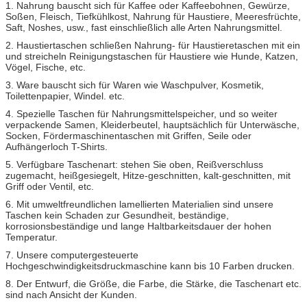
1. Nahrung bauscht sich für Kaffee oder Kaffeebohnen, Gewürze,
Soßen, Fleisch, Tiefkühlkost, Nahrung für Haustiere, Meeresfrüchte,
Saft, Noshes, usw., fast einschließlich alle Arten Nahrungsmittel.
2. Haustiertaschen schließen Nahrung- für Haustieretaschen mit ein
und streicheln Reinigungstaschen für Haustiere wie Hunde, Katzen,
Vögel, Fische, etc.
3. Ware bauscht sich für Waren wie Waschpulver, Kosmetik,
Toilettenpapier, Windel. etc.
4. Spezielle Taschen für Nahrungsmittelspeicher, und so weiter
verpackende Samen, Kleiderbeutel, hauptsächlich für Unterwäsche,
Socken, Fördermaschinentaschen mit Griffen, Seile oder
Aufhängerloch T-Shirts.
5. Verfügbare Taschenart: stehen Sie oben, Reißverschluss
zugemacht, heißgesiegelt, Hitze-geschnitten, kalt-geschnitten, mit
Griff oder Ventil, etc.
6. Mit umweltfreundlichen lamellierten Materialien sind unsere
Taschen kein Schaden zur Gesundheit, beständige,
korrosionsbeständige und lange Haltbarkeitsdauer der hohen
Temperatur.
7. Unsere computergesteuerte
Hochgeschwindigkeitsdruckmaschine kann bis 10 Farben drucken.
8. Der Entwurf, die Größe, die Farbe, die Stärke, die Taschenart etc.
sind nach Ansicht der Kunden.