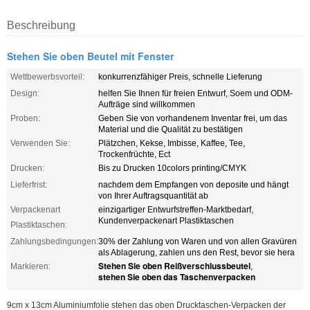
Beschreibung
Stehen Sie oben Beutel mit Fenster
Wettbewerbsvorteil:
konkurrenzfähiger Preis, schnelle Lieferung
Design:
helfen Sie Ihnen für freien Entwurf, Soem und ODM-
Aufträge sind willkommen
Proben:
Geben Sie von vorhandenem Inventar frei, um das
Material und die Qualität zu bestätigen
Verwenden Sie:
Plätzchen, Kekse, Imbisse, Kaffee, Tee,
Trockenfrüchte, Ect
Drucken:
Bis zu Drucken 10colors printing/CMYK
Lieferfrist:
nachdem dem Empfangen von deposite und hängt
von Ihrer Auftragsquantität ab
Verpackenart
einzigartiger Entwurfstreffen-Marktbedarf,
Kundenverpackenart Plastiktaschen
Plastiktaschen:
Zahlungsbedingungen:
30% der Zahlung von Waren und von allen Gravüren
als Ablagerung, zahlen uns den Rest, bevor sie hera
Stehen Sie oben Reißverschlussbeutel
Markieren:
,
stehen Sie oben das Taschenverpacken
9cm x 13cm Aluminiumfolie stehen das oben Drucktaschen-Verpacken der