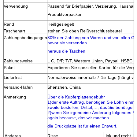
Verwendung
Passend für Briefpapier, Verzierung, Haushalt
Produktverpacken
Rand
Heißgesiegelt
Taschenart
stehen Sie oben Reißverschlussbeutel
Zahlungsbedingungen
30% der Zahlung von Waren und von allen Gra
bevor sie versenden
heraus die Taschen
Zahlungsweise
L C, D/P, T/T, Western Union, Paypal, HSBC,
Paket
Exportieren Sie speziellen Karton für die Ve
Lieferfrist
Normalerweise innerhalb 7-15 Tage (hängt von
Versand-Hafen
Shenzhen, China
Anmerkung
Über die Kupferplattengebühr
1)der erste Auftrag, benötigen Sie Lohn einma
zweite bestellen, Drittel,…, das Sie benötige
2)wenn Sie irgendeine Änderung folgendes Ma
again.because, das wir machen
die Druckplatte ist für einen Entwurf.
Anderes
Risse
Link und recht, le