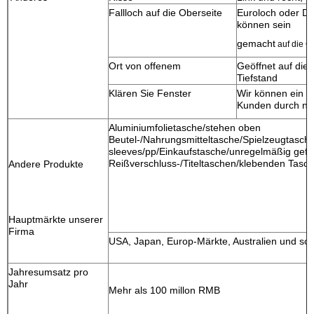
Fallloch auf die Oberseite
Euroloch oder Dr
können sein
gemacht
auf die O
Ort von offenem
Geöffnet auf die 
Tiefstand
Klären Sie Fenster
Wir können ein F
Kunden durch na
Aluminiumfolietasche/stehen oben
Beutel-/Nahrungsmitteltasche/Spielzeugtasch
sleeves/pp/Einkaufstasche/unregelmäßig gefo
Reißverschluss-/Titeltaschen/klebenden Tasch
Andere Produkte
Hauptmärkte unserer
Firma
USA, Japan, Europ-Märkte, Australien und so w
Jahresumsatz pro
Jahr
Mehr als 100 millon RMB