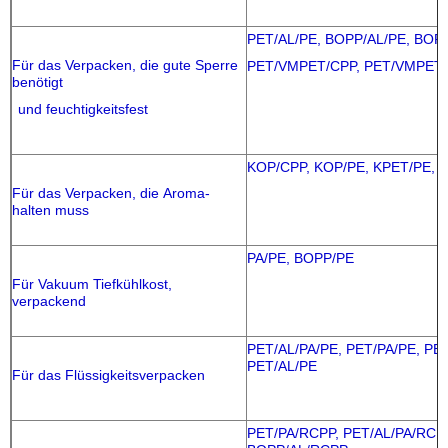
PET/AL/PE, BOPP/AL/PE, BOP
Für das Verpacken, die gute Sperre
PET/VMPET/CPP, PET/VMPET/
benötigt
und feuchtigkeitsfest
KOP/CPP, KOP/PE, KPET/PE, 
Für das Verpacken, die Aroma-
halten muss
PA/PE, BOPP/PE
Für Vakuum Tiefkühlkost,
verpackend
PET/AL/PA/PE, PET/PA/PE, PE
PET/AL/PE
Für das Flüssigkeitsverpacken
PET/PA/RCPP, PET/AL/PA/RCP