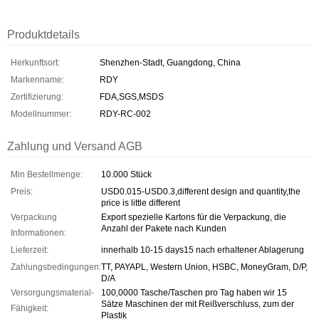
Produktdetails
Herkunftsort:
Shenzhen-Stadt, Guangdong, China
Markenname:
RDY
Zertifizierung:
FDA,SGS,MSDS
Modellnummer:
RDY-RC-002
Zahlung und Versand AGB
Min Bestellmenge:
10.000 Stück
Preis:
USD0.015-USD0.3,different design and quantity,the
price is little different
Verpackung
Export spezielle Kartons für die Verpackung, die
Anzahl der Pakete nach Kunden
Informationen:
Lieferzeit:
innerhalb 10-15 days15 nach erhaltener Ablagerung
Zahlungsbedingungen:
TT, PAYAPL, Western Union, HSBC, MoneyGram, D/P,
D/A
Versorgungsmaterial-
100,0000 Tasche/Taschen pro Tag haben wir 15
Sätze Maschinen der mit Reißverschluss, zum der
Fähigkeit:
Plastik