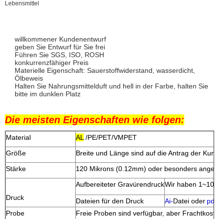
Lebensmittel
willkommener Kundenentwurf
geben Sie Entwurf für Sie frei
Führen Sie SGS, ISO, ROSH
konkurrenzfähiger Preis
Materielle Eigenschaft: Sauerstoffwiderstand, wasserdicht,
Ölbeweis
Halten Sie Nahrungsmittelduft und hell in der Farbe, halten Sie
bitte im dunklen Platz
Die meisten Eigenschaften wie folgen:
Material
AL
/PE/PET/VMPET
Größe
Breite und Länge sind auf die Antrag der Ku
Stärke
120 Mikrons (0.12mm) oder besonders angefer
Aufbereiteter Gravürendruck
Wir haben 1~10 A
Druck
Dateien für den Druck
Ai-
Datei oder
pdf-
Probe
Freie Proben sind verfügbar, aber Frachtko