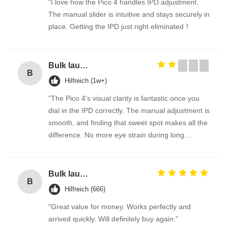
"I love how the Pico 4 handles IPD adjustment.
The manual slider is intuitive and stays securely in
place. Getting the IPD just right eliminated！
Bulk laundry detergent / washing detergent liquid for sale
B
Hilfreich (1w+)
"The Pico 4's visual clarity is fantastic once you
dial in the IPD correctly. The manual adjustment is
smooth, and finding that sweet spot makes all the
difference. No more eye strain during long
sessions. Highly recommend taking the time to set
it up properly!""The Pico 4's visual clarity is
fantastic once you dial in the IPD correctly. The
Bulk laundry detergent / washing detergent liquid for sale
B
manual adjustment is smooth, and finding that
Hilfreich (666)
sweet spot makes all the difference. No more eye
"Great value for money. Works perfectly and
strain during long sessions. Highly recommend
arrived quickly. Will definitely buy again."
taking the time to set it up properly!""The Pico 4's