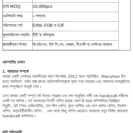
তৈরি MOQ:
10,000pcs
ডেলিভারি সময়:
২ সপ্তাহ
পরিশোধের শর্ত:
EXW, FOB বা CIF
মূল্যপরিশোধ পদ্ধতি:
টিটি বা মনিগ্রাম
জাহাজীকরণ উপায়:
ডিএইচএল, ইউ.পি.এস, ফেডক্স, টিএনটি বা এসইএর মাধ্যমে
কোম্পানির দেখান
1. আমাদের সম্পর্কে
আমরা একটি পেশাদার প্লাস্টিকের ব্যাগ বিশেষজ্ঞ, 2011 সালে প্রতিষ্ঠিত, Shenzhen চীন
মধ্যে অবস্থিত, সর্বদা সূক্ষ্ম মানের প্রতিযোগিতামূলক মূল্য পণ্য সরবরাহ এবং আমাদের ক্লায়েন্টদের
জন্য সম্পূর্ণরূপে সন্তুষ্ট সেবা।
এখন আমরা একটি সম্পূর্ণ সেট উন্নত সরঞ্জাম এবং দক্ষ প্রযুক্তি কর্মী এবং handcraft কর্মীদের
একটি দল মালিক।
এই কারখানায় তিনটি মেশিন রয়েছে যেমন 9-রঙের কম্পিউটার-নিয়ন্ত্রিত
প্রিন্টিং, হাই স্পিড লেমিনেটেটর, তাপ সীল মেশিন, ঠান্ডা কাটিয়া এবং তাপ কাটার মেশিন, স্লিপিং
মেশিন, অন্তর্বর্তীকালীন মেশিন ... এবং অন্য কিছু মেশিন এছাড়াও আমাদের নতুন নির্মিত কারখানা
handcraft কর্মশালার।
দাবি পরিত্যাগী: