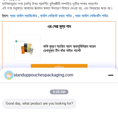
তালিকাভুক্ত পণ্য (গুলি) উপর প্রদর্শিত বুদ্ধিজীবী সম্পত্তি তৃতীয় পক্ষের অন্তর্গত
এই পণ্য শুধুমাত্র আমাদের উত্পাদন ক্ষমতা উদাহরণ হিসাবে দেওয়া হয়, এবং বিক্রয়ের জন্য নয়।
স্কচ থার্মাল ল্যামিনেটর
থার্মাল লেমিনেট করার পাউচ
স্কচ থার্মাল লেমিনেটিং পাউচ
ট্যাগ:
,
,
এর সেরা মূল্য পান
কফি মুদ্রণ স্তরিত ব্যাগ অ্যালুমিনিয়াম ফয়েল
রেখাযুক্ত টিন বাঁধা সাইড গাসেট
চালিয়ে
standuppouchespackaging.com
Laminated Pouch
অধিক
9:28 AM
Good day, what product are you looking for?
টেড আর্দ্রতা
Snack Food
Cnady / চকলেট জন্য
Full Automatic
Food G
ওয়্যার জন্য
Plastic Food
লাল / হলুদ ব্লক নীচে
Shrink film
Material