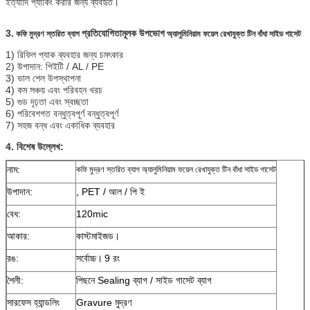
ইত্যাদি প্যাকিং করার জন্য ব্যবহৃত।
3.
প্রতিযোগিতামূলক উপভোগ
কফি মুদ্রণ স্তরিত ব্যাগ
অ্যালুমিনিয়াম ফয়েল রেখাযুক্ত টিন বাঁধা সাইড গাসেট
1) রিফিল প্যাক ব্যবহার জন্য চমৎকার
2) উপাদান: পিইটি / AL / PE
3) ভাল শেল উপস্থাপনা
4) কম সঞ্চয় এবং পরিবহন খরচ
5) গুড দৃঢ়তা এবং স্বচ্ছতা
6) পরিবেশগত বন্ধুত্বপূর্ণ বন্ধুত্বপূর্ণ
7) সহজ বন্ধ এবং একাধিক ব্যবহার
4. বিশেষ উল্লেখ:
নাম:
কফি মুদ্রণ স্তরিত ব্যাগ অ্যালুমিনিয়াম ফয়েল রেখাযুক্ত টিন বাঁধা সাইড গাসেট
উপাদান:
, PET / আল / পি ই
বেধ:
120mic
আকার:
কাস্টমাইজড।
রঙ:
সর্বোচ্চ।
9 রং
শৈলী:
পিছনে Sealing ব্যাগ / সাইড গাসেট ব্যাগ
সারফেস হ্যান্ডলিং
Gravure মুদ্রণ