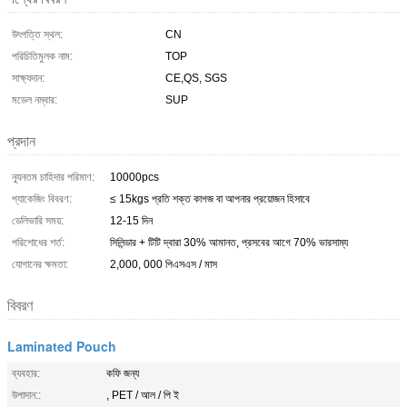
উৎপত্তি স্থল:
CN
পরিচিতিমুলক নাম:
TOP
সাক্ষ্যদান:
CE,QS, SGS
মডেল নম্বার:
SUP
প্রদান
ন্যূনতম চাহিদার পরিমাণ:
10000pcs
প্যাকেজিং বিবরণ:
≤ 15kgs প্রতি শক্ত কাগজ বা আপনার প্রয়োজন হিসাবে
ডেলিভারি সময়:
12-15 দিন
পরিশোধের শর্ত:
সিলিন্ডার + টিটি দ্বারা 30% আমানত, প্রসবের আগে 70% ভারসাম্য
যোগানের ক্ষমতা:
2,000, 000 পিএসএস / মাস
বিবরণ
Laminated Pouch
ব্যবহার:
কফি জন্য
উপাদান::
, PET / আল / পি ই