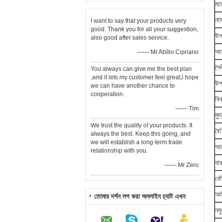
মড
না
I want to say that your products very
good. Thank you for all your suggestion,
উপ
also good after sales service.
আয
—— Mr Abílio Cipriano
শৈ
You always can give me the best plan
,and it lets my customer feel great,i hope
উপ
we can have another chance to
cooperation.
বি
—— Tim
মুদ
We trust the quality of your products. It
বৈশি
always the best. Keep this going, and
we will establish a long-term trade
আব
relationship with you.
ধা
—— Mr Zero
বো
আর্
তোমার দর্শন লগ করা অনলাইন চ্যাট এখন
নমু