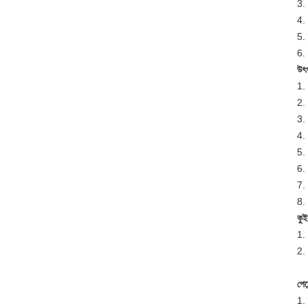
3.
4. 
5. 
6. 
উৎপ
1. 
2. 
3. 
4. 
5. 
6.
7. 
8. 
কু
1. 
2. 
পেমে
1.