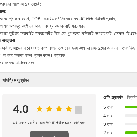
প্রসবের আগে ব্যালেন্স পেমেন্ট;
ানো:
আমরা প্রাক কারখানা, FOB, সিআইএফ / সিএনএফ মত মাল্টি শিপিং শর্তাবলী প্রদান;
আমরা অগ্রদূত অংশীদার আছে এবং খুব কম মালবাহী খরচ প্রদান;
আমরা কুরিয়ার অ্যাকাউন্ট ব্যবহারকারীর নিচে এবং খুব দ্রুত ডেলিভারি সরবরাহ করি: ফেডেক্স, ডিএ
ি পরিত্যাগী:
েডমার্ক বা ব্র্যান্ডের সাথে সমস্ত ব্যাগ এখানে দেখানোর জন্য শুধুমাত্র রেফারেন্সের জন্য নয়। তারা
, আপনার নিজস্ব নকশা প্রদান করুন। ধন্যবাদ!
বর সবসময় আমাদের সাথে!
সামগ্রিক মূল্যায়ন
রেটিং স্ন্যাপশট
নিম্নলি
4.0
5 তারা
4 তারা
এই সরবরাহকারীর জন্য 50 টি পর্যালোচনার ভিত্তিতে
3 তারা
2 তারা