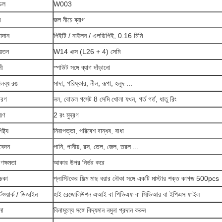
েল
W003
ম
জল নীচে ব্যাগ
াদান
পিইটি / নাইলন / এলডিপিই, 0.16 মিমি
়তন
W14 এক্স (L26 + 4) সেমি
লী
স্পাউট সঙ্গে ব্যাগ দাঁড়ানো
লব্ধ রঙ
সাদা, পরিষ্কার, নীল, রূপা, হলুদ ...
বরণ
নল, বোতল গসেট 8 সেমি খোলা যখন, গর্ত গর্ত, ধাতু রিং
্রণ
2 রং মুদ্রণ
ষ্ট্য
নিরাপত্তা, পরিবেশ বান্ধব, বাধা
েদন
পানি, পানীয়, রস, তেল, জেল, তরল ...
রণক্ষমতা
আকার উপর নির্ভর করে
ঁচকা
প্লাস্টিকের ফিল্ম মাছ ধরার নৌকা সঙ্গে একটি মাস্টার শক্ত কাগজ 500pcs
টওয়ার্ক / ডিজাইন
হাই রেজোলিউশন এআই বা পিডিএফ বা সিডিআর বা ইপিএস ফাইল
না
বিনামূল্যে সঙ্গে বিদ্যমান নমুনা প্রদান করুন