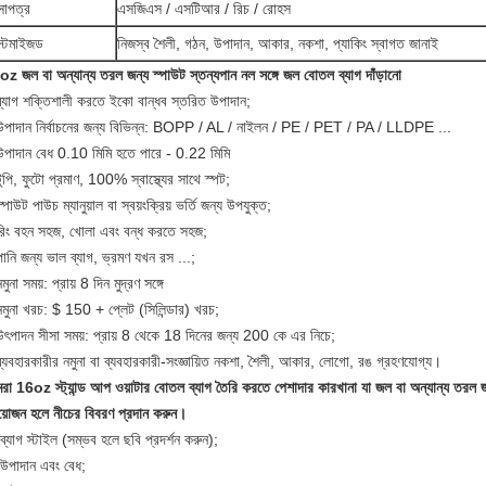
সাপত্র
এসজিএস / এসটিআর / রিচ / রোহস
স্টমাইজড
নিজস্ব শৈলী, গঠন, উপাদান, আকার, নকশা, প্যাকিং স্বাগত জানাই
z জল বা অন্যান্য তরল জন্য স্পাউট স্তন্যপান নল সঙ্গে জল বোতল ব্যাগ দাঁড়ানো
্যাগ শক্তিশালী করতে ইকো বান্ধব স্তরিত উপাদান;
উপাদান নির্বাচনের জন্য বিভিন্ন: BOPP / AL / নাইলন / PE / PET / PA / LLDPE ...
পাদান বেধ 0.10 মিমি হতে পারে - 0.22 মিমি
ুপি, ফুটো প্রমাণ, 100% স্বাস্থ্যের সাথে স্পট;
্পাউট পাউচ ম্যানুয়াল বা স্বয়ংক্রিয় ভর্তি জন্য উপযুক্ত;
রিং বহন সহজ, খোলা এবং বন্ধ করতে সহজ;
ানি জন্য ভাল ব্যাগ, ভ্রমণ যখন রস ...;
মুনা সময়: প্রায় 8 দিন মুদ্রণ সঙ্গে
মুনা খরচ: $ 150 + প্লেট (সিলিন্ডার) খরচ;
ৎপাদন সীসা সময়: প্রায় 8 থেকে 18 দিনের জন্য 200 কে এর নিচে;
্যবহারকারীর নমুনা বা ব্যবহারকারী-সংজ্ঞায়িত নকশা, শৈলী, আকার, লোগো, রঙ গ্রহণযোগ্য।
রা
16oz স্ট্যান্ড আপ ওয়াটার বোতল ব্যাগ
তৈরি করতে পেশাদার কারখানা যা
জল বা অন্যান্য তরল জ
য়োজন হলে নীচের বিবরণ প্রদান করুন।
ব্যাগ স্টাইল (সম্ভব হলে ছবি প্রদর্শন করুন);
উপাদান এবং বেধ;