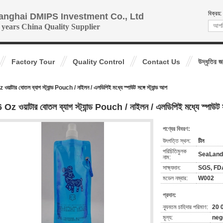
বিক্রয়:
anghai DMIPS Investment Co., Ltd
 years China Quality Supplier
Factory Tour
Quality Control
Contact Us
উদ্ধৃতির 
ওয়াটার বোতল ব্যাগ স্ট্যান্ড Pouch / নাইলন / এলডিপিই মধ্যে স্পাউট সঙ্গে স্ট্যান্ড আপ
 Oz ওয়াটার বোতল ব্যাগ স্ট্যান্ড Pouch / নাইলন / এলডিপিই মধ্যে স্পাউট সঙ্
পণ্যের বিবরণ:
উৎপত্তি স্থল:
চীন
পরিচিতিমুলক
SeaLand
নাম:
সাক্ষ্যদান:
SGS, FD
মডেল নম্বার:
W002
প্রদান:
ন্যূনতম চাহিদার পরিমাণ:
20 
মূল্য:
neg