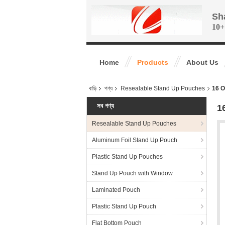
Sh
10+
Home
Products
About Us
বাড়ি
পণ্য
Resealable Stand Up Pouches
16 Oz 
সব পণ্য
16
Resealable Stand Up Pouches
Aluminum Foil Stand Up Pouch
Plastic Stand Up Pouches
Stand Up Pouch with Window
Laminated Pouch
Plastic Stand Up Pouch
Flat Bottom Pouch