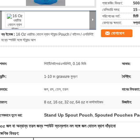
প্যাকেজিং বিবরণ:
500
ডেলিভারি সময়:
15 -
পরিশোধের শর্ত:
টি/টি
যোগানের ক্ষমতা:
সপ্ত
যোগাযোগ
বড় ইমেজ :
16 Oz ওয়াটার বোতল ব্যাগ স্ট্যান্ড Pouch / নাইলন / এলডিপিই
মধ্যে স্পাউট সঙ্গে স্ট্যান্ড আপ
পাদান:
পিইটি/নাইলন/এলডিপিই, 0.16 মিমি
আকার:
রিন্টিং:
1-10 রং gravure মুদ্রণ
বৈশিষ্ট্য:
্যবহার:
জল, রস, তেল, তরল
মানের নিশ্চয়তা:
য়তন:
8 oz, 16 oz, 32 oz, 64 oz বা কাস্টমাইজড
ডিজাইন:
Stand Up Spout Pouch
Spouted Pouches Pa
িশেষভাবে তুলে ধরা:
,
z জল বা অন্যান্য তরল জন্য স্পাউট স্তন্যপান নল সঙ্গে জল বোতল ব্যাগ দাঁড়ানো
ক্ষণিক বিবরণ: