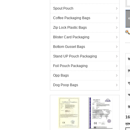
Spout Pouch
Coffee Packaging Bags
Zip Lock Plastic Bags
Blister Card Packaging
Bottom Gusset Bags
Stand UP Pouch Packaging
উ
Foil Pouch Packaging
প্
Opp Bags
ব
Dog Poop Bags
আ
ব
16o
তাৎ