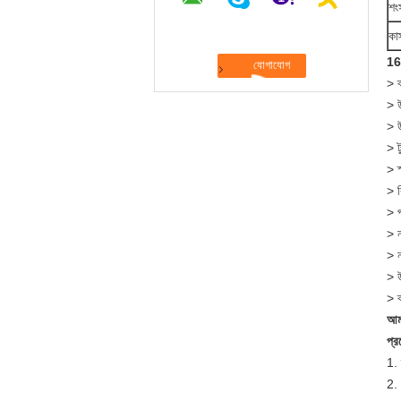
শং
কা
16o
> ব
> 
> উ
> ট
> স
> 
> প
> ন
> ন
> উ
> ব
আম
প্র
1. 
2. 