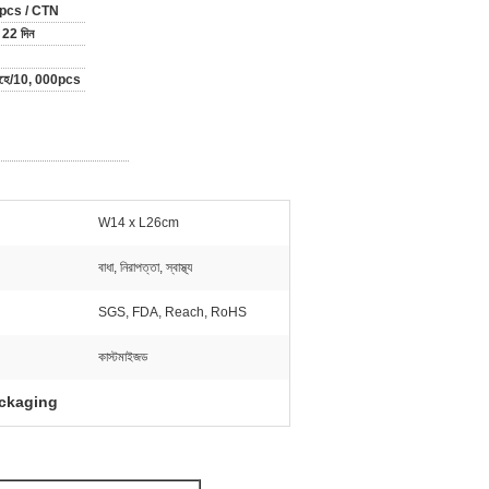
pcs / CTN
 22 দিন
াহে/10, 000pcs
W14 x L26cm
বাধা, নিরাপত্তা, স্বাস্থ্য
SGS, FDA, Reach, RoHS
কাস্টমাইজড
ckaging