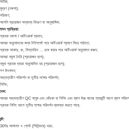
 সাইজ;
মুদ্রণ (নকশা);
পরিমাণ;
আপনি প্রয়োজন অন্যান্য বিবরণ বা আনুষাঙ্গিক;
াদন প্রক্রিয়া:
গ্রাহক নকশা / আর্টওয়ার্ক প্রদান;
আমরা অনুমোদনের জন্য টাইপসেট পরে আর্টওয়ার্ক প্রমাণ ফিরে পাঠাতে;
গ্রাহক আকার, রং, বিস্তারিত ... চেক করার পরে আর্টওয়ার্ক অনুমোদন করুন;
আমরা নমুনা তৈরি (প্রয়োজন হলে);
নমুনা গ্রাহক দ্বারা অনুমোদিত হয় (প্রয়োজন হলে);
 গণ উৎপাদন;
অভ্যন্তরীণ পরিদর্শন বা তৃতীয় পক্ষের পরিদর্শন;
শিপিং;
ইবেক:
আমরা অভ্যন্তরীণ QC মানুষ এবং বোঁচকা বা শিপিং এবং ব্যাগ উচ্চ মানের গ্যারান্টি আগে ব্যাগ পর
গ্রাহক শিপিং আগে তৃতীয় পক্ষের পরিদর্শন ব্যবস্থা করতে পারে;
ন্ট:
 30% আমানত + প্লেট (সিলিন্ডার) খরচ;