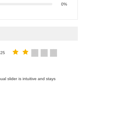
0%
025
l slider is intuitive and stays