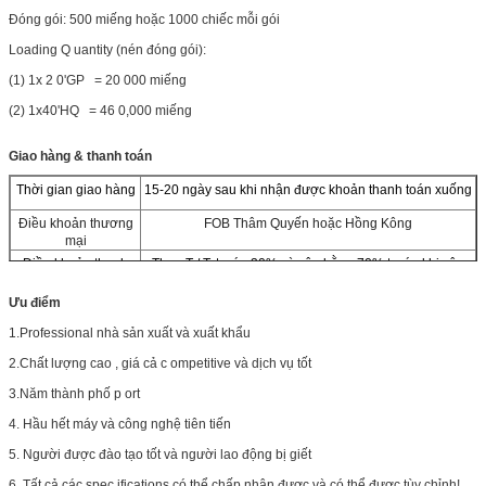
Hàng đầu
Cắt lạnh
Đóng gói: 500 miếng hoặc 1000 chiếc mỗi gói
Đáy
Ép nhiệt
Loading Q
uantity
(nén đóng gói):
(1) 1x
2
0'GP
= 20
000
miếng
Thử nghiệm
Nhảy 1 mét sau khi đóng gói
(2) 1x40'HQ
= 46
0,000 miếng
SWL
20 kg
Xử lý bề mặt
Chống trượt
Giao hàng & thanh toán
Đặc tính
Phân hủy sinh học
Thời gian giao hàng
15-20 ngày sau khi nhận được khoản thanh toán xuống
Ứng dụng
Hợp chất polymer tổng hợp
Điều khoản thương
FOB Thâm Quyến hoặc Hồng Kông
mại
Điều khoản thanh
Theo T / T, trước 30% và cân bằng 70% trước khi vận
toán
chuyển
Ưu điểm
1.Professional nhà sản xuất
và xuất khẩu
2.Chất lượng cao
,
giá cả
c
ompetitive
và
dịch vụ tốt
3.Năm
thành phố
p
ort
4. Hầu hết máy
và công nghệ
tiên tiến
5. Người
được đào tạo tốt và
người lao động bị giết
6. Tất cả các spec
ifications có
thể chấp nhận được
và có thể được
tùy chỉnh!