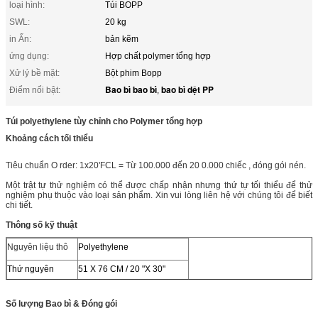
loại hình:
Túi BOPP
SWL:
20 kg
in Ấn:
bản kẽm
ứng dụng:
Hợp chất polymer tổng hợp
Xử lý bề mặt:
Bột phim Bopp
Bao bì bao bì
bao bì dệt PP
Điểm nổi bật:
,
Túi polyethylene tùy chỉnh cho Polymer tổng hợp
Khoảng cách
tối thiểu
Tiêu chuẩn
O
rder: 1x20'FCL = Từ 100.000 đến
20
0.000 chiếc
, đóng gói nén.
Một trật tự thử nghiệm có thể được chấp nhận nhưng thứ tự tối thiểu để thử
nghiệm phụ thuộc vào loại sản phẩm.
Xin vui lòng liên hệ với chúng tôi để biết
chi tiết.
Thông số kỹ thuật
Nguyên liệu thô
Polyethylene
Thứ nguyên
51 X 76 CM / 20 "X 30"
Màu
trắng
Số lượng
Bao bì & Đóng gói
Cân nặng
90 g / m2