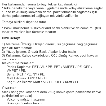
Her kullanımdan sonra torbayı tekrar kapatmak için.
* Arka panellerde veya vana uygulamasında kolay etiketleme sağlar.
* Taze kavrulmuş kahvenin derhal paketlenmesini sağlamak için
derhal paketlenmesini sağlayan tek yönlü valfler ile
Torbayı oksijeni dışarıda tutar.
* Baskı makinemiz 1-10color.and baskı olabilir ve Velcome müşteri
tasarım ve sizin için ücretsiz tasarım.
Hızlı Detay:
1) Malzeme Özelliği: Oksijen direnci, su geçirmez, yağ geçirmez,
gıdaları taze tutmak
2) Yüzey İşleme: Gravür Baskı / bakır levha baskı
3) Kullanımı: Kahve çekirdekleri, Öğütülmüş Kahve, evcil hayvan
maması vb.
Mevcut malzemeler:
Parlak Kaplama: PET / AL / PE, PET / VMPET / PE, OPP /
VMPET / PE,
Şeffaf: PET / PE, NY / PE.
Matt Bitirmek: OPP / AL / PE
Kağıt Son İşlemi: Kraft / AL / PE, OPP / Kraft / PE.
Özellikler
Sıcak satış yan köşebent oem 250g kahve çanta paketleme kahve
çekirdekleri ambalaj
Velcome müşteri tasarımı
Sizin için ücretsiz tasarım.