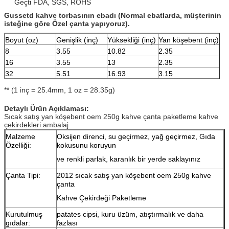
Geçti FDA, SGS, ROHS
Gussetd kahve torbasının ebadı (Normal ebatlarda, müşterinin
isteğine göre Özel çanta yapıyoruz).
Boyut (oz)
Genişlik (inç)
Yüksekliği (inç)
Yan köşebent (inç)
8
3.55
10.82
2.35
16
3.55
13
2.35
32
5.51
16.93
3.15
** (1 inç = 25.4mm, 1 oz = 28.35g)
Detaylı Ürün Açıklaması:
Sıcak satış yan köşebent oem 250g kahve çanta paketleme kahve
çekirdekleri ambalaj
Malzeme
Oksijen direnci, su geçirmez, yağ geçirmez, Gıda
Özelliği:
kokusunu koruyun
ve renkli parlak, karanlık bir yerde saklayınız
Çanta Tipi:
2012 sıcak satış yan köşebent oem 250g kahve
çanta
Kahve Çekirdeği Paketleme
Kurutulmuş
patates cipsi, kuru üzüm, atıştırmalık ve daha
gıdalar:
fazlası