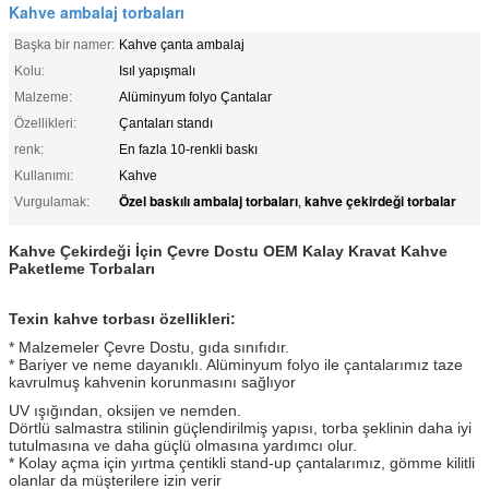
Kahve ambalaj torbaları
Başka bir namer:
Kahve çanta ambalaj
Kolu:
Isıl yapışmalı
Malzeme:
Alüminyum folyo Çantalar
Özellikleri:
Çantaları standı
renk:
En fazla 10-renkli baskı
Kullanımı:
Kahve
Özel baskılı ambalaj torbaları
kahve çekirdeği torbalar
Vurgulamak:
,
Kahve Çekirdeği İçin Çevre Dostu OEM Kalay Kravat Kahve
Paketleme Torbaları
Texin kahve torbası özellikleri:
* Malzemeler Çevre Dostu, gıda sınıfıdır.
* Bariyer ve neme dayanıklı.
Alüminyum folyo ile çantalarımız taze
kavrulmuş kahvenin korunmasını sağlıyor
UV ışığından, oksijen ve nemden.
Dörtlü salmastra stilinin güçlendirilmiş yapısı, torba şeklinin daha iyi
tutulmasına ve daha güçlü olmasına yardımcı olur.
* Kolay açma için yırtma çentikli stand-up çantalarımız, gömme kilitli
olanlar da müşterilere izin verir