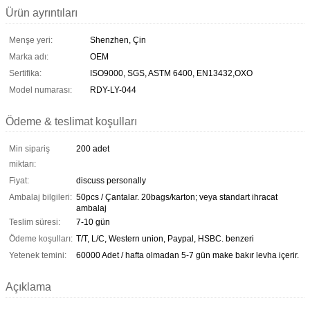
Ürün ayrıntıları
Menşe yeri:
Shenzhen, Çin
Marka adı:
OEM
Sertifika:
ISO9000, SGS, ASTM 6400, EN13432,OXO
Model numarası:
RDY-LY-044
Ödeme & teslimat koşulları
Min sipariş
200 adet
miktarı:
Fiyat:
discuss personally
Ambalaj bilgileri:
50pcs / Çantalar. 20bags/karton; veya standart ihracat
ambalaj
Teslim süresi:
7-10 gün
Ödeme koşulları:
T/T, L/C, Western union, Paypal, HSBC. benzeri
Yetenek temini:
60000 Adet / hafta olmadan 5-7 gün make bakır levha içerir.
Açıklama