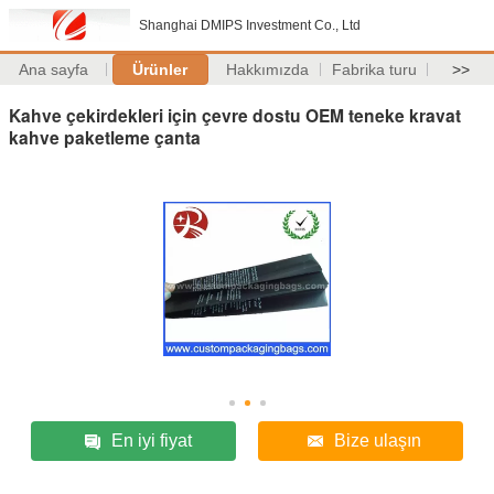
Shanghai DMIPS Investment Co., Ltd
Ana sayfa
Ürünler
Hakkımızda
Fabrika turu
>>
Kahve çekirdekleri için çevre dostu OEM teneke kravat
kahve paketleme çanta
En iyi fiyat
Bize ulaşın