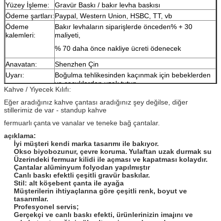
Yüzey İşleme:
Gravür Baskı / bakır levha baskısı
Ödeme şartları:
Paypal, Western Union, HSBC, TT, vb
Ödeme
Bakır levhaların siparişlerde önceden% + 30
kalemleri:
maliyeti,
% 70 daha önce nakliye ücreti ödenecek
Anavatan:
Shenzhen Çin
Uyarı:
Boğulma tehlikesinden kaçınmak için bebeklerden
ve çocuklardan uzak tutun,
Kahve / Yiyecek Kılıfı:
beşik, yatak, araba veya çocuk karyolarında
Eğer aradığınız kahve çantası aradığınız şey değilse, diğer
kullanmayın, bu çanta oyuncak değildir!
stillerimiz de var - standup kahve
fermuarlı
çanta
ve vanalar ve teneke bağ çantalar.
açıklama:
İyi müşteri kendi marka tasarımı ile bakıyor.
Okso biyobozunur, çevre koruma.
Yulaftan uzak durmak su
Üzerindeki fermuar kilidi ile açması ve kapatması kolaydır.
Çantalar alüminyum folyodan yapılmıştır
Canlı baskı efektli çeşitli gravür baskılar.
Stil: alt köşebent çanta ile ayağa
Müşterilerin ihtiyaçlarına göre çeşitli renk, boyut ve
tasarımlar.
Profesyonel servis;
Gerçekçi ve canlı baskı efekti, ürünlerinizin imajını ve