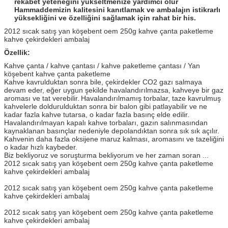
rekabet yeteneğini yükseltmenize yardımcı olur
Hammaddemizin kalitesini kanıtlamak ve ambalajın istikrarlı
yüksekliğini ve özelliğini sağlamak için rahat bir his.
2012 sıcak satış yan köşebent oem 250g kahve çanta paketleme
kahve çekirdekleri ambalaj
Özellik:
Kahve çanta / kahve çantası / kahve paketleme çantası / Yan
köşebent kahve çanta paketleme
Kahve kavrulduktan sonra bile, çekirdekler CO2 gazı salmaya
devam eder, eğer uygun şekilde havalandırılmazsa, kahveye bir gaz
aroması ve tat verebilir.
Havalandırılmamış torbalar, taze kavrulmuş
kahvelerle doldurulduktan sonra bir balon gibi patlayabilir ve ne
kadar fazla kahve tutarsa, o kadar fazla basınç elde edilir.
Havalandırılmayan kapalı kahve torbaları, gazın salınmasından
kaynaklanan basınçlar nedeniyle depolandıktan sonra sık sık açılır.
Kahvenin daha fazla oksijene maruz kalması, aromasını ve tazeliğini
o kadar hızlı kaybeder.
Biz bekliyoruz ve soruşturma bekliyorum ve her zaman soran ...
2012 sıcak satış yan köşebent oem 250g kahve çanta paketleme
kahve çekirdekleri ambalaj
2012 sıcak satış yan köşebent oem 250g kahve çanta paketleme
kahve çekirdekleri ambalaj
2012 sıcak satış yan köşebent oem 250g kahve çanta paketleme
kahve çekirdekleri ambalaj