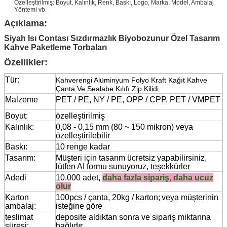
Özelleştirilmiş: Boyut, Kalınlık, Renk, Baskı, Logo, Marka, Model, Ambalaj
Yöntemi vb.
Açıklama:
Siyah Isı Contası Sızdırmazlık Biyobozunur Özel Tasarım
Kahve Paketleme Torbaları
Özellikler:
Tür:
Kahverengi Alüminyum Folyo Kraft Kağıt Kahve
Çanta Ve Sealabe Kılıfı Zip Kilidi
Malzeme
PET / PE, NY / PE, OPP / CPP, PET / VMPET
Boyut:
özelleştirilmiş
Kalınlık:
0,08 - 0,15 mm (80 ~ 150 mikron) veya
özelleştirilebilir
Baskı:
10 renge kadar
Tasarım:
Müşteri için tasarım ücretsiz yapabilirsiniz,
lütfen AI formu sunuyoruz, teşekkürler
Adedi
10.000 adet,
daha fazla sipariş, daha ucuz
olur
Karton
100pcs / çanta, 20kg / karton;
veya müşterinin
ambalaj:
isteğine göre
teslimat
deposite aldıktan sonra ve sipariş miktarına
süresi:
bağlıdır