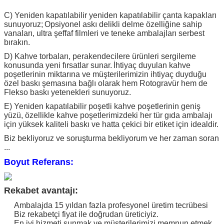
C) Yeniden kapatılabilir yeniden kapatılabilir çanta kapakları
sunuyoruz;
Opsiyonel askı delikli delme özelliğine sahip
vanaları, ultra şeffaf filmleri ve teneke ambalajları serbest
bırakın.
D) Kahve torbaları, perakendecilere ürünleri sergileme
konusunda yeni fırsatlar sunar.
İhtiyaç duyulan kahve
poşetlerinin miktarına ve müşterilerimizin ihtiyaç duyduğu
özel baskı şemasına bağlı olarak hem Rotogravür hem de
Flekso baskı yetenekleri sunuyoruz.
E) Yeniden kapatılabilir poşetli kahve poşetlerinin geniş
yüzü, özellikle kahve poşetlerimizdeki her tür gıda ambalajı
için yüksek kaliteli baskı ve hatta çekici bir etiket için idealdir.
Biz bekliyoruz ve soruşturma bekliyorum ve her zaman soran
...
Boyut Referans:
Rekabet avantajı:
Ambalajda 15 yıldan fazla profesyonel üretim tecrübesi
Biz rekabetçi fiyat ile doğrudan üreticiyiz.
En iyi hizmeti sunmak ve müşterilerimizi memnun etmek