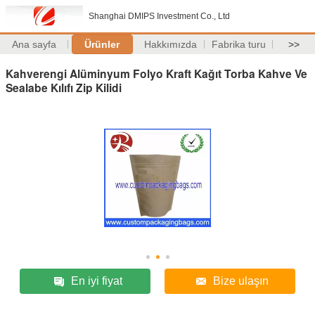
Shanghai DMIPS Investment Co., Ltd
Ana sayfa
Ürünler
Hakkımızda
Fabrika turu
>>
Kahverengi Alüminyum Folyo Kraft Kağıt Torba Kahve Ve
Sealabe Kılıfı Zip Kilidi
En iyi fiyat
Bize ulaşın