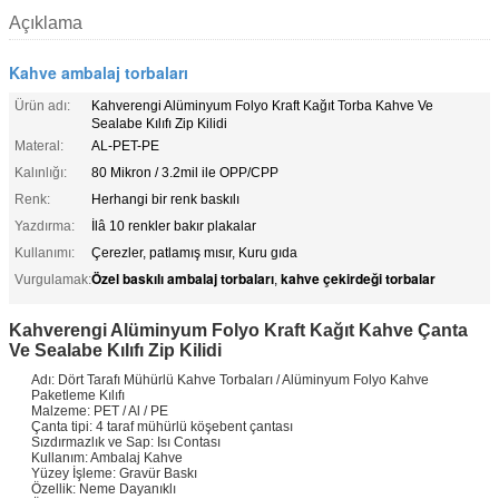
Açıklama
Kahve ambalaj torbaları
Ürün adı:
Kahverengi Alüminyum Folyo Kraft Kağıt Torba Kahve Ve
Sealabe Kılıfı Zip Kilidi
Materal:
AL-PET-PE
Kalınlığı:
80 Mikron / 3.2mil ile OPP/CPP
Renk:
Herhangi bir renk baskılı
Yazdırma:
İlâ 10 renkler bakır plakalar
Kullanımı:
Çerezler, patlamış mısır, Kuru gıda
Özel baskılı ambalaj torbaları
kahve çekirdeği torbalar
Vurgulamak:
,
Kahverengi Alüminyum Folyo Kraft Kağıt Kahve Çanta
Ve Sealabe Kılıfı Zip Kilidi
Adı: Dört Tarafı Mühürlü Kahve Torbaları / Alüminyum Folyo Kahve
Paketleme Kılıfı
Malzeme: PET / Al / PE
Çanta tipi: 4 taraf mühürlü köşebent çantası
Sızdırmazlık ve Sap: Isı Contası
Kullanım: Ambalaj Kahve
Yüzey İşleme: Gravür Baskı
Özellik: Neme Dayanıklı