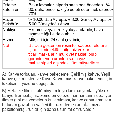
Ödeme
Bakır levhalar, sipariş sırasında önceden +%
kalemleri:
30, daha önce nakliye ücreti ödenmek üzere%
70'dir.
Pazar
% 10.00 Batı Avrupa,% 8.00 Güney Avrupa,%
Sektörü:
5.00 Güneydoğu Asya
Nakliye:
Ekspres veya deniz yoluyla olabilir, hava
taşımacılığı ile de olabilir.
Hizmet:
Müşteri için 24 saat çevrimiçi
Not
Burada gösterilen resimler sadece referans
içindir, entelektüel bilgimiz yoktur.
ticari markaların mülkiyet hakları olup,
görüntülenen ürünleri satmayız.
mal sahipleri dışındaki tüm müşterilere.
A) Kahve torbaları, kahve paketleme, Çekilmiş kahve, Yeşil
kahve çekirdekleri ve Koyu Kavrulmuş kahve paketleme için
tüketicinin yüzünü değiştirdi.
B) Metalize filmler, alüminyum folyo laminasyonlar, yüksek
bariyerli ambalaj malzemeleri ve özel harmanlanmış bariyer
filmler gibi malzemelerin kullanılması, kahve çantalarımızda
bulunan gaz alma valfleri ile paketleme çantalarımızda
paketlenmiş ürünler için daha uzun raf ömrü vardır.