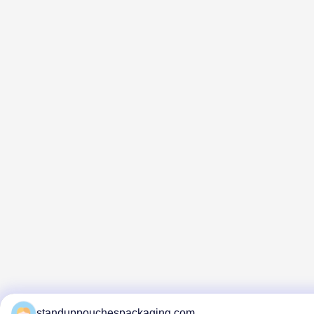
standuppouchespackaging.com