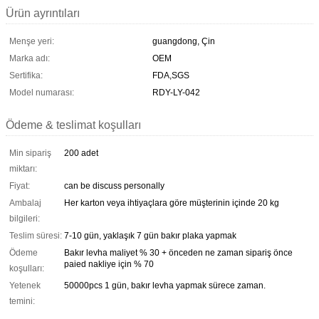
Ürün ayrıntıları
Menşe yeri:
guangdong, Çin
Marka adı:
OEM
Sertifika:
FDA,SGS
Model numarası:
RDY-LY-042
Ödeme & teslimat koşulları
Min sipariş
200 adet
miktarı:
Fiyat:
can be discuss personally
Ambalaj
Her karton veya ihtiyaçlara göre müşterinin içinde 20 kg
bilgileri:
Teslim süresi:
7-10 gün, yaklaşık 7 gün bakır plaka yapmak
Ödeme
Bakır levha maliyet % 30 + önceden ne zaman sipariş önce
paied nakliye için % 70
koşulları:
Yetenek
50000pcs 1 gün, bakır levha yapmak sürece zaman.
temini: