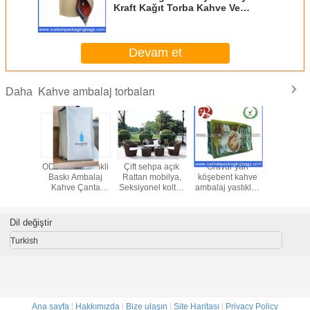
Kraft Kağıt Torba Kahve Ve
Sealabe Kılıfı Zip Kilidi
Devam et
Kahve ambalaj torbaları
Daha
alaj için
ODM OEM Renkli
Çift sehpa açık
Gravür yan
Kilitli 9'
gili Kraft
Baskı Ambalaj
Rattan mobilya,
köşebent kahve
kahve a
Coffee
Kahve Çanta
Seksiyonel koltuk
ambalaj yastıkları
torbal
Torbaları
Stand Up Lock
takımları
valf ile yazdırma
alümi
Torbalar Zip
malzem
yüksekliği
Dil değiştir
renkl
Turkish
Ana sayfa
|
Hakkımızda
|
Bize ulaşın
|
Site Haritası
|
Privacy Policy