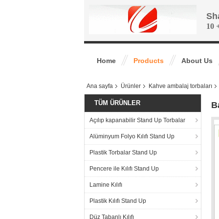
Sh
10 +
Home
Products
About Us
Ana sayfa
Ürünler
Kahve ambalaj torbaları
TÜM ÜRÜNLER
B
Açılıp kapanabilir Stand Up Torbalar
Alüminyum Folyo Kılıfı Stand Up
Plastik Torbalar Stand Up
Pencere ile Kılıfı Stand Up
Lamine Kılıfı
Plastik Kılıfı Stand Up
Düz Tabanlı Kılıfı