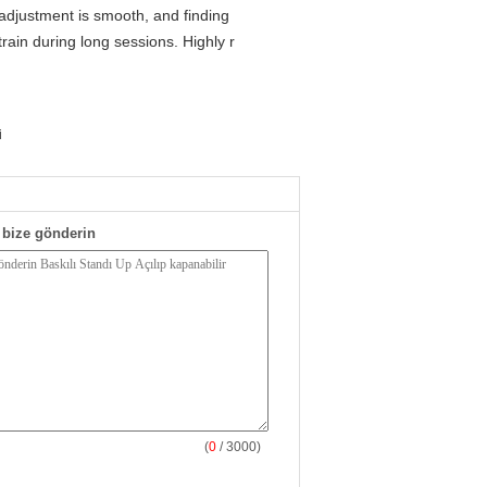
 adjustment is smooth, and finding
rain during long sessions. Highly r
i
bize gönderin
(
0
/ 3000)