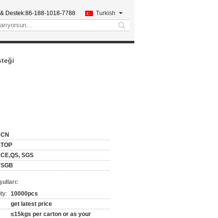
 & Destek:
86-188-1018-7788
Turkish
search
steği
CN
TOP
CE,QS, SGS
SGB
ulları:
ty:
10000pcs
get latest price
≤15kgs per carton or as your