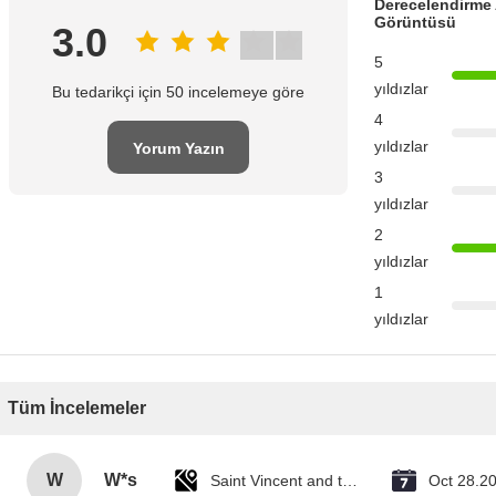
Derecelendirme 
Görüntüsü
3.0
5
yıldızlar
Bu tedarikçi için 50 incelemeye göre
4
yıldızlar
Yorum Yazın
3
yıldızlar
2
yıldızlar
1
yıldızlar
Tüm İncelemeler
W
W*s
Saint Vincent and the Grenadines
Oct 28.2