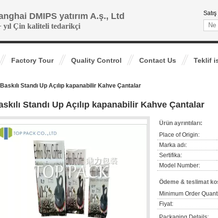
Satış
anghai DMIPS yatırım A.ş., Ltd
 yıl Çin kaliteli tedarikçi
Factory Tour
Quality Control
Contact Us
Teklif i
Baskılı Standı Up Açılıp kapanabilir Kahve Çantalar
askılı Standı Up Açılıp kapanabilir Kahve Çantalar
Ürün ayrıntıları:
Place of Origin:
Marka adı:
Sertifika:
Model Number:
Ödeme & teslimat koş
Minimum Order Quanti
Fiyat:
Packaging Details: