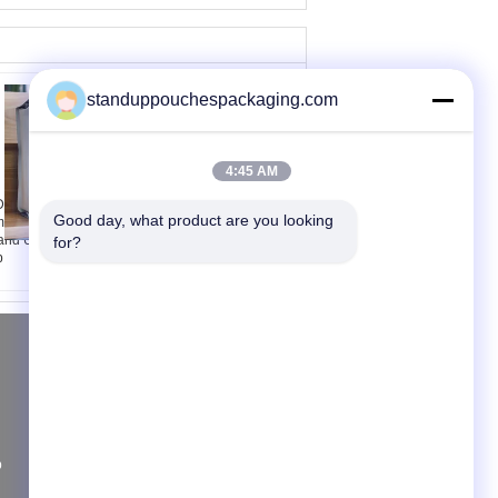
standuppouchespackaging.com
4:45 AM
M OEM Renkli Baskı
Çift sehpa açık Rattan
Good day, what product are you looking 
balaj Kahve Çanta
mobilya, Seksiyonel
and Up Lock Torbalar
koltuk takımları
for?
p
Teklif isteği
Gönder
p
News