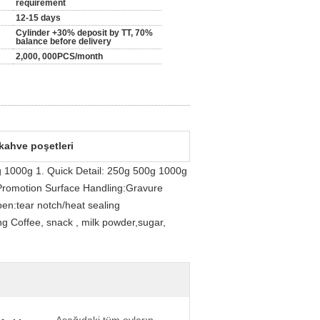
requirement
12-15 days
Cylinder +30% deposit by TT, 70%
balance before delivery
2,000, 000PCS/month
 kahve poşetleri
 1000g 1. Quick Detail: 250g 500g 1000g
:Promotion Surface Handling:Gravure
en:tear notch/heat sealing
g Coffee, snack , milk powder,sugar,