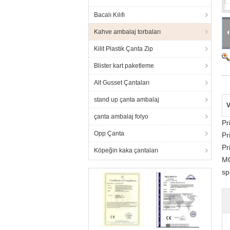
Bacalı Kılıfı
Kahve ambalaj torbaları
Kilit Plastik Çanta Zip
Blister kart paketleme
Alt Gusset Çantaları
stand up çanta ambalaj
V
çanta ambalaj folyo
Pr
Opp Çanta
Pr
Pr
Köpeğin kaka çantaları
MO
sp