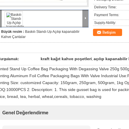
Delivery Time:
Payment Terms:
Supply Ability:
Büyük resim :
Baskılı Standı Up Açılıp kapanabilir
İletişim
Kahve Çantalar
kraft kağıt kahve poşetleri
açılıp kapanabilir
urgulamak:
,
inted Stand Up Coffee Bag Packaging With Degassing Valve 250g 500g
inting Aluminum Foil Coffee Packaging Bags With Valve Industrial Use
inting Size: customized Capacity: 150gram, 250gram, 500gram, 1kg Op
Q:10000PCS 2. Description: 1. This side gusset bag is used for packin
ice, bread, tea, herbal, wheat,cereals, tobacco, washing
Genel Değerlendirme