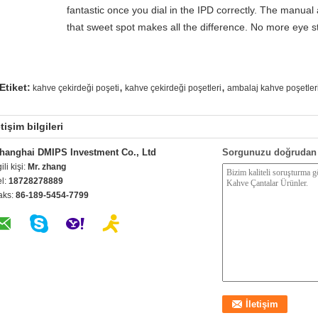
fantastic once you dial in the IPD correctly. The manual
that sweet spot makes all the difference. No more eye st
,
,
Etiket:
kahve çekirdeği poşeti
kahve çekirdeği poşetleri
ambalaj kahve poşetler
etişim bilgileri
hanghai DMIPS Investment Co., Ltd
Sorgunuzu doğrudan 
gili kişi:
Mr. zhang
el:
18728278889
aks:
86-189-5454-7799