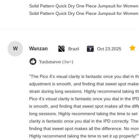
Solid Pattern Quick Dry One Piece Jumpsuit for Wome
Solid Pattern Quick Dry One Piece Jumpsuit for Wome
W
Wanzan
Brazil
Oct 23.2025
Yardımsever (1w+)
"The Pico 4's visual clarity is fantastic once you dial in
adjustment is smooth, and finding that sweet spot makes
strain during long sessions. Highly recommend taking the
Pico 4's visual clarity is fantastic once you dial in the 
is smooth, and finding that sweet spot makes all the dif
long sessions. Highly recommend taking the time to set i
clarity is fantastic once you dial in the IPD correctly. 
finding that sweet spot makes all the difference. No mor
Highly recommend taking the time to set it up properly!""T