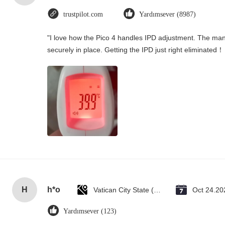
trustpilot.com
Yardımsever (8987)
"I love how the Pico 4 handles IPD adjustment. The manua
securely in place. Getting the IPD just right eliminated！
H
h*o
Vatican City State (Holy See)
Oct 24.20
Yardımsever (123)