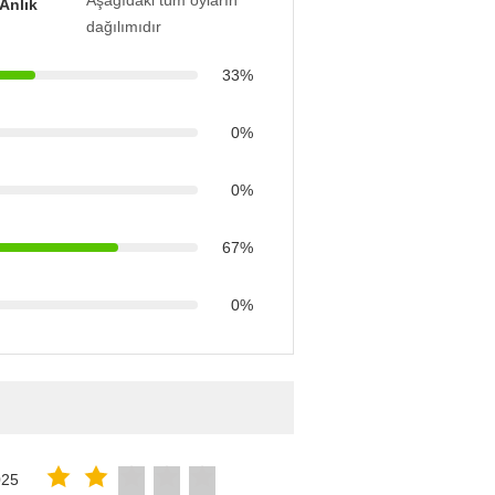
Aşağıdaki tüm oyların
Anlık
dağılımıdır
33%
0%
0%
67%
0%
025