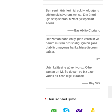
Ben senin ürünlerimizi çok iyi olduğunu
söylemek istiyorum. Ayrıca, tüm öneri
için satış sonrası hizmet iyi teşekkür
ederiz.
—— Bay Abílio Cipriano
Her zaman bana en iyi plan verebilir ve
benim müşteri biz işbirliği için bir şans
olabilir umuyoruz harika hissediyorum
sağlar.
—— Tim
Ürün kalitesine güveniyoruz. O her
zaman en iyi. Bu devam ve biz uzun
vadeli bir ticari ilişki kuracak.
—— Bay Sıfır
Ben sohbet şimdi