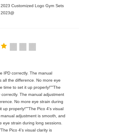
n 2023 Customized Logo Gym Sets
n 2023@
 the IPD correctly. The manual
 all the difference. No more eye
 time to set it up properly!""The
IPD correctly. The manual adjustment
ference. No more eye strain during
t up properly!""The Pico 4's visual
The manual adjustment is smooth, and
e eye strain during long sessions.
he Pico 4's visual clarity is