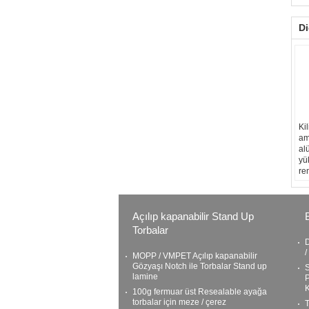
Di
Kil
am
al
yü
re
Açılıp kapanabilir Stand Up
Torbalar
D
/
MOPP / VMPET Açılıp kapanabilir
Gözyaşı Notch ile Torbalar Stand up
S
lamine
P
K
100g fermuar üst Resealable ayağa
torbalar için meze / çerez
T