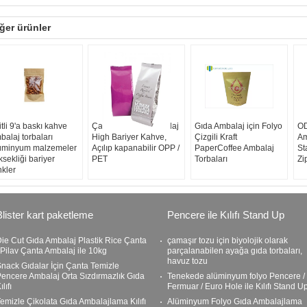
ğer ürünler
itli 9'a baskı kahve
Çanta ile Vana Ambalaj
Gıda Ambalaj için Folyo
OD
balaj torbaları
High Bariyer Kahve,
Çizgili Kraft
Am
üminyum malzemeler
Açılıp kapanabilir OPP /
PaperCoffee Ambalaj
St
ksekliği bariyer
PET
Torbaları
Zi
nkler
Blister kart paketleme
Pencere ile Kılıfı Stand Up
ie Cut Gıda Ambalaj Plastik Rice Çanta
çamaşır tozu için biyolojik olarak
 Pilav Çanta Ambalaj ile 10kg
parçalanabilen ayağa gıda torbaları,
havuz tozu
nack Gıdalar İçin Çanta Temizle
encere Ambalaj Orta Sızdırmazlık Gıda
Tenekede alüminyum folyo Pencere /
ılıfı
Fermuar / Euro Hole ile Kılıfı Stand U
emizle Çikolata Gıda Ambalajlama Kılıfı
Alüminyum Folyo Gıda Ambalajlama