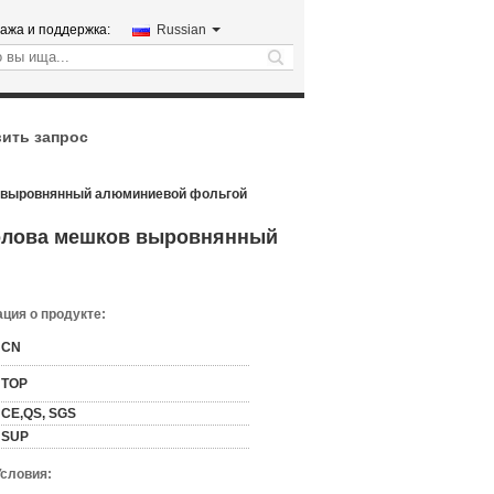
ажа и поддержка:
Russian
search
ить запрос
в выровнянный алюминиевой фольгой
 олова мешков выровнянный
ция о продукте:
CN
TOP
CE,QS, SGS
SUP
Условия: