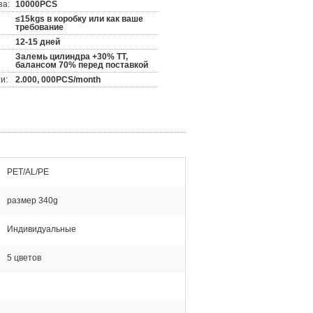
за:
10000PCS
≤15kgs в коробку или как ваше
требование
12-15 дней
Залемь цилиндра +30% TT,
балансом 70% перед поставкой
и:
2.000, 000PCS/month
PET/AL/PE
размер 340g
Индивидуальные
5 цветов