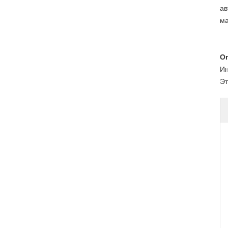
ав
ма
О
Ин
Эт