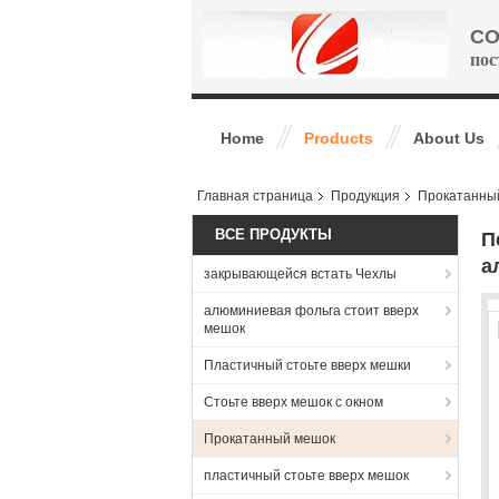
CO
пос
Home
Products
About Us
Главная страница
Продукция
Прокатанны
ВСЕ ПРОДУКТЫ
П
а
закрывающейся встать Чехлы
алюминиевая фольга стоит вверх
мешок
Пластичный стоьте вверх мешки
Стоьте вверх мешок с окном
Прокатанный мешок
пластичный стоьте вверх мешок