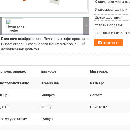
Количество мин зака
Упаковывая детали:
Время доставки:
Условия оплаты:
Поставка способност
Большие изображения :
Печатание кофе прокатало
контакт
Gusset стороны связи олова мешков выровнянный
алюминиевой фольгой
спользование:
для кофе
Материал::
Местоположение:
Шэньчжэнь
Размер:
MOQ::
5000pcs
Логос::
вет::
shinny
Печатать::
ремя доставки::
15days