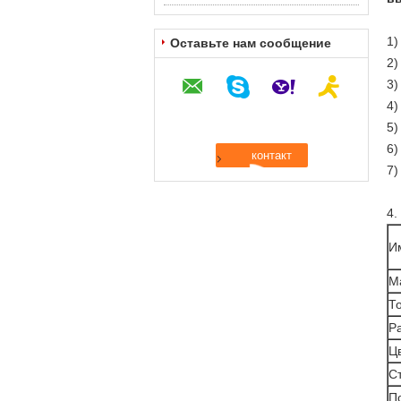
1
Оставьте нам сообщение
2)
3)
4)
5)
6)
7)
4.
И
М
Т
Р
Цв
С
П