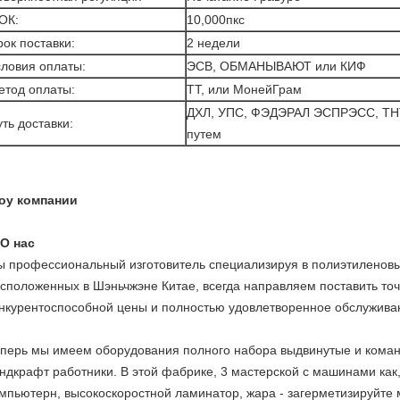
ОК:
10,000пкс
ок поставки:
2 недели
словия оплаты:
ЭСВ, ОБМАНЫВАЮТ или КИФ
етод оплаты:
ТТ, или МонейГрам
ДХЛ, УПС, ФЭДЭРАЛ ЭСПРЭСС, ТН
ть доставки:
путем
оу компании
О нас
 профессиональный изготовитель специализируя в полиэтиленовых
сположенных в Шэньчжэне Китае, всегда направляем поставить то
нкурентоспособной цены и полностью удовлетворенное обслуживан
перь мы имеем оборудования полного набора выдвинутые и коман
ндкрафт работники. В этой фабрике, 3 мастерской с машинами как
мпьютерн, высокоскоростной ламинатор, жара - загерметизируйте