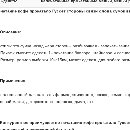
напечатанные прокатанные мешки
мешки 
Выделить:
,
ечатание кофе прокатало Гуссет стороны связи олова сумок
Описание:
 стиль: эта сумка назад жара стороны разбивочная - запечатывание
 Печать: смогите сделать 1--печатание 9колорс штейновое и лоснис
 Размер: размер выборки 10кс15км, может сделать для любого раз
Применения:
пользованный для паковать фармацевтического, носков, семян, ка
цевой маски, детержентного порошка, дыма, етк.
Конкурентное преимущество
печатания кофе прокатало Гуссе
ыровнянный алюминиевой фольгой