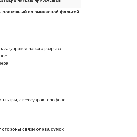
размера письма прокатывая
 выровнянный алюминиевой фольгой
 с зазубриной легкого разрыва.
тое.
мера.
рты игры, аксессуаров телефона,
т стороны связи олова сумок