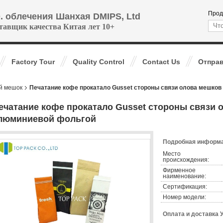
Прод
. облечения Шанхая DMIPS, Ltd
тавщик качества Китая лет 10+
Factory Tour
Quality Control
Contact Us
Отправ
й мешок
Печатание кофе прокатало Gusset стороны связи олова мешко
ечатание кофе прокатало Gusset стороны связи
люминиевой фольгой
Подробная информа
Место
происхождения:
Фирменное
наименование:
Сертификация:
Номер модели:
Оплата и доставка 