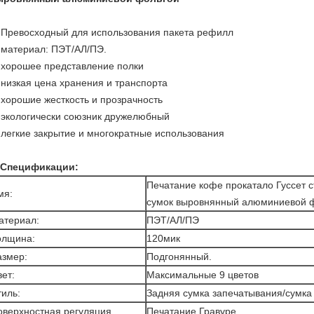
)
Превосходный для использования пакета рефилл
 материал: ПЭТ/АЛ/ПЭ.
 хорошее представление полки
 низкая цена хранения и транспорта
 хорошие жесткость и прозрачность
 экологически союзник дружелюбный
 легкие закрытие и многократные использования
Спецификации:
Печатание кофе прокатало Гуссет с
мя:
сумок выровнянный алюминиевой 
атериал:
ПЭТ/АЛ/ПЭ
олщина:
120мик
азмер:
Подгонянный.
ет:
Максимальные 9 цветов
тиль:
Задняя сумка запечатывания/сумка
оверхностная регуляция
Печатание Гравуре