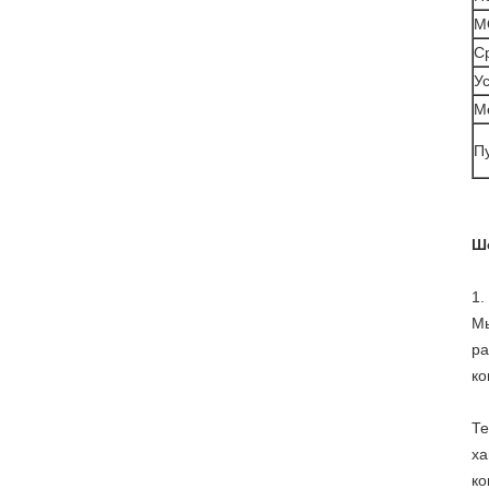
М
Ср
У
М
Пу
Ш
1.
Мы
ра
ко
Те
ха
ко