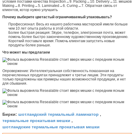
условия поставки качества Inspection→9. Packing→10. Delivery→11. мешков
Making→8. Printing→5. Laminated→6. Curing→7. Обратная связь от
клиентов, котор нужно улучшить
Почему выберите цветастый ограничиваемый упаковывать?
Профессионал: Весь из нашего работника мастерской имели больше
чем 10 лет опыта работы в этой области.
Более быстрая реакция: Skype, телефон, электронная почта, может
помочь более быстро законченному художественному произведению.
Короткий поставьте время: Помочь клиентам запустить новые
продукты более раньше.
Что может мы предлагаем
Опровержение: Интеллектуальная собственность показанная на
перечисленных продуктах принадлежит к третье лицам. Эти продукты
только предложены как примеры наших возможностей продукции, и нет
для сбывания.
шотландский термальный ламинатор
Бирки:
,
термальные прокатывая мешки
,
шотландские термальные прокатывая мешки