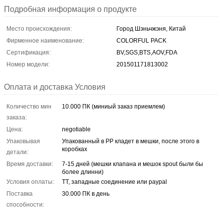
Подробная информация о продукте
Место происхождения:
Город Шэньчжэня, Китай
Фирменное наименование:
COLORFUL PACK
Сертификация:
BV,SGS,BTS,AOV,FDA
Номер модели:
201501171813002
Оплата и доставка Условия
Количество мин
10.000 ПК (миниый заказ приемлем)
заказа:
Цена:
negotiable
Упаковывая
Упакованный в PP кладет в мешки, после этого в
коробках
детали:
Время доставки:
7-15 дней (мешки клапана и мешок spout были бы
более длинни)
Условия оплаты:
TT, западные соединение или paypal
Поставка
30.000 ПК в день
способности: