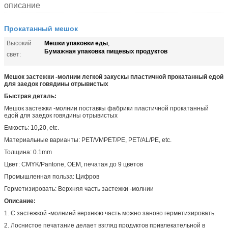
описание
Прокатанный мешок
Мешки упаковки еды
Высокий
,
Бумажная упаковка пищевых продуктов
свет:
Мешок застежки -молнии легкой закускы пластичной прокатанный едой
для заедок говядины отрывистых
Быстрая деталь:
Мешок застежки -молнии поставкы фабрики пластичной прокатанный
едой для заедок говядины отрывистых
Емкость: 10,20, etc.
Материальные варианты: PET/VMPET/PE, PET/AL/PE, etc.
Толщина: 0.1mm
Цвет: CMYK/Pantone, OEM, печатая до 9 цветов
Промышленная польза: Цифров
Герметизировать: Верхняя часть застежки -молнии
Описание:
1. С застежкой -молнией верхнюю часть можно заново герметизировать.
2. Лоснистое печатание делает взгляд продуктов привлекательной в