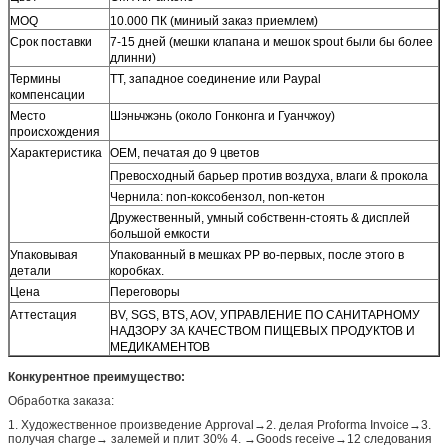
MOQ
10.000 ПК (миниый заказ приемлем)
Срок поставки
7-15 дней (мешки клапана и мешок spout были бы более
длинни)
Термины
TT, западное соединение или Paypal
компенсации
Место
Шэньчжэнь (около Гонконга и Гуанчжоу)
происхождения
Характеристика
OEM, печатая до 9 цветов
Превосходный барьер против воздуха, влаги & прокола
Чернила: non-коксобензол, non-кетон
Дружественный, умный собственн-стоять & дисплей
большой емкости
Упаковывая
Упакованный в мешках PP во-первых, после этого в
детали
коробках.
Цена
Переговоры
Аттестация
BV, SGS, BTS, AOV, УПРАВЛЕНИЕ ПО САНИТАРНОМУ
НАДЗОРУ ЗА КАЧЕСТВОМ ПИЩЕВЫХ ПРОДУКТОВ И
МЕДИКАМЕНТОВ
Конкурентное преимущество:
Обработка заказа:
1. Художественное произведение Approval→2. делая Proforma Invoice→3.
получая charge→ залемей и плит 30% 4. →Goods receive→12 следования