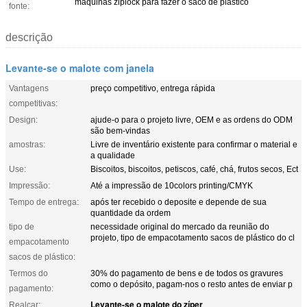
máquinas ziplock para fazer o saco de plástico
fonte:
descrição
Levante-se o malote com janela
Vantagens
preço competitivo, entrega rápida
competitivas:
Design:
ajude-o para o projeto livre, OEM e as ordens do ODM
são bem-vindas
amostras:
Livre de inventário existente para confirmar o material e
a qualidade
Use:
Biscoitos, biscoitos, petiscos, café, chá, frutos secos, Ect
Impressão:
Até a impressão de 10colors printing/CMYK
Tempo de entrega:
após ter recebido o deposite e depende de sua
quantidade da ordem
tipo de
necessidade original do mercado da reunião do
projeto, tipo de empacotamento sacos de plástico do cl
empacotamento
sacos de plástico:
Termos do
30% do pagamento de bens e de todos os gravures
como o depósito, pagam-nos o resto antes de enviar p
pagamento:
Levante-se o malote do zíper
Realçar:
,