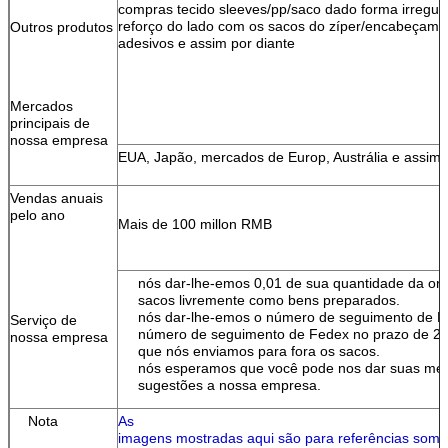
compras tecido sleeves/pp/saco dado forma irregul
reforço do lado com os sacos do zíper/encabeçame
Outros produtos
adesivos e assim por diante
Mercados
principais de
nossa empresa
EUA, Japão, mercados de Europ, Austrália e assim p
Vendas anuais
pelo ano
Mais de 100 millon RMB
nós dar-lhe-emos 0,01 de sua quantidade da or
sacos livremente como bens preparados.
nós dar-lhe-emos o número de seguimento de 
Serviço de
número de seguimento de Fedex no prazo de 2 
nossa empresa
que nós enviamos para fora os sacos.
nós esperamos que você pode nos dar suas mel
sugestões a nossa empresa.
Nota
As
imagens mostradas aqui são para referências some