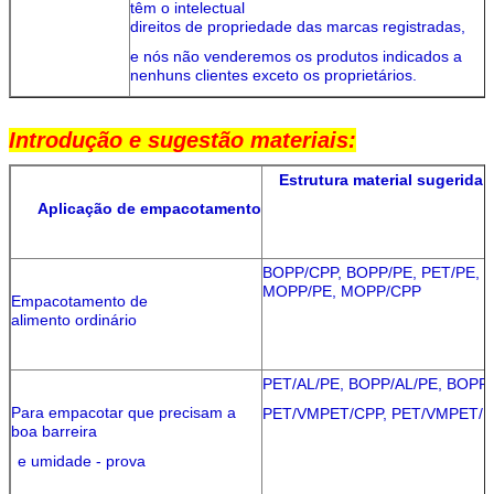
têm o intelectual
direitos de propriedade das marcas registradas,
e nós não venderemos os produtos indicados a
nenhuns clientes exceto os proprietários.
Introdução e sugestão materiais:
Estrutura material sugerida
Aplicação de empacotamento
BOPP/CPP, BOPP/PE, PET/PE,
MOPP/PE, MOPP/CPP
Empacotamento de
alimento ordinário
PET/AL/PE, BOPP/AL/PE, BOPP
Para empacotar que precisam a
PET/VMPET/CPP, PET/VMPET/P
boa barreira
e umidade - prova