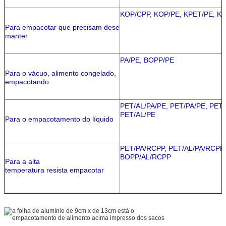
KOP/CPP, KOP/PE, KPET/PE, K
Para empacotar que precisam dese
manter
PA/PE, BOPP/PE
Para o vácuo, alimento congelado,
empacotando
PET/AL/PA/PE, PET/PA/PE, PET
PET/AL/PE
Para o empacotamento do líquido
PET/PA/RCPP, PET/AL/PA/RCPP,
BOPP/AL/RCPP
Para a alta
temperatura resista empacotar