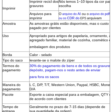
Imprimir recicl dos
Nós temos 1~10 tipos da cor par
gravures
escolha
Imprimir
Arquivos para
O
AI
ou o
pdf
arquivo do
arquivo do
imprimir
CDR do
arquivam
ou os
EPS
Amostra
As amostras grátis estão disponíveis, mas o custo d
pagado por clientes
Uso
Apropriado para artigos de papelaria, ornamento, ar
agregado familiar, material de cozinha, cosmético e
embalagem dos produtos
Borda
Calor - selado
Tipo do saco
levante-se o malote do zíper
Termos do
30% do pagamento de bens e de todos os gravure
pagamento
depósito, pagam-nos o resto antes de enviar
para fora os sacos
Maneira do
L C, D/P, T/T, Western Union, Paypal, HSBC, Mone
pagamento
D/A
Pacote
Exporte a caixa especial para a embalagem, QTY d
de acordo com clientes
Tempo de
Geralmente no prazo de 7-15 dias (depende de
entrega
sua quantidade da ordem)