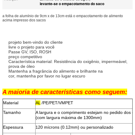
levante-se o empacotamento do saco
a folha de alumínio de 9cm x de 13cm está o empacotamento de alimento
acima impresso dos sacos
projeto bem-vindo do cliente
livre o projeto para você
Passe GV, ISO, ROSH
preço competitivo
Característica material: Resistência do oxigênio, impermeável,
prova de óleo
Mantenha a fragrância do alimento e brilhante na
cor, mantenha por favor no lugar escuro
A maioria de características como seguem:
Material
AL
/PE/PET/VMPET
Tamanho
A largura e o comprimento estejam no pedido dos cl
(com largura máxima de 1300mm)
Espessura
120 mícrons (0.12mm) ou personalizado