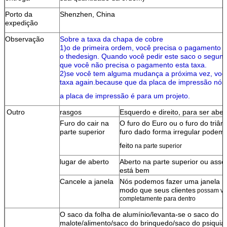
Porto da
Shenzhen, China
expedição
Observação
Sobre a taxa da chapa de cobre
1)o de primeira ordem, você precisa o pagamento 
o thedesign. Quando você pedir este saco o segun
que você não precisa o pagamento esta taxa.
2)se você tem alguma mudança a próxima vez, voc
taxa again.because que da placa de impressão nós
a placa de impressão é para um projeto.
Outro
rasgos
Esquerdo e direito, para ser aber
Furo do cair na
O furo do Euro ou o furo do triân
parte superior
furo dado forma irregular podem 
feito
na parte superior
lugar de aberto
Aberto na parte superior ou ass
está bem
Cancele a janela
Nós podemos fazer uma janela n
modo que seus clientes
possam
ve
completamente para dentro
O saco da folha de alumínio/levanta-se o saco do
malote/alimento/saco do brinquedo/saco do psiquia