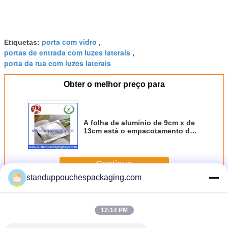
porta com vidro
Etiquetas:
,
portas de entrada com luzes laterais
,
porta da rua com luzes laterais
Obter o melhor preço para
A folha de alumínio de 9cm x de
13cm está o empacotamento de
alimento acima impresso dos
sacos
Continue
standuppouchespackaging.com
Levante-se o malote com janela
Mais
12:14 PM