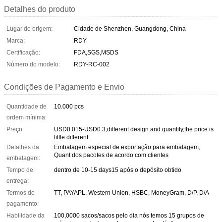
Detalhes do produto
Lugar de origem:
Cidade de Shenzhen, Guangdong, China
Marca:
RDY
Certificação:
FDA,SGS,MSDS
Número do modelo:
RDY-RC-002
Condições de Pagamento e Envio
Quantidade de
10.000 pcs
ordem mínima:
Preço:
USD0.015-USD0.3,different design and quantity,the price is
little different
Detalhes da
Embalagem especial de exportação para embalagem,
Quant dos pacotes de acordo com clientes
embalagem:
Tempo de
dentro de 10-15 days15 após o depósito obtido
entrega:
Termos de
TT, PAYAPL, Western Union, HSBC, MoneyGram, D/P, D/A
pagamento:
Habilidade da
100,0000 sacos/sacos pelo dia nós temos 15 grupos de