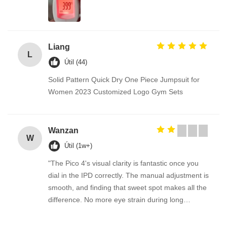
Liang
L
Útil (44)
Solid Pattern Quick Dry One Piece Jumpsuit for
Women 2023 Customized Logo Gym Sets
Wanzan
W
Útil (1w+)
"The Pico 4's visual clarity is fantastic once you
dial in the IPD correctly. The manual adjustment is
smooth, and finding that sweet spot makes all the
difference. No more eye strain during long
sessions. Highly recommend taking the time to set
it up properly!""The Pico 4's visual clarity is