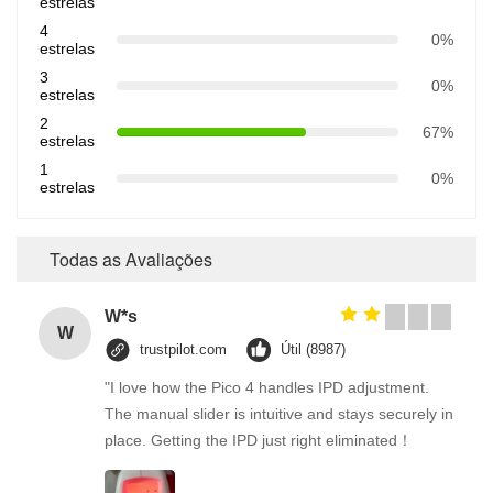
estrelas
4
0%
estrelas
3
0%
estrelas
2
67%
estrelas
1
0%
estrelas
Todas as Avaliações
W*s
W
trustpilot.com
Útil (8987)
"I love how the Pico 4 handles IPD adjustment.
The manual slider is intuitive and stays securely in
place. Getting the IPD just right eliminated！