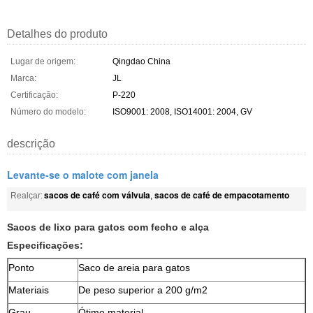
Detalhes do produto
Lugar de origem:
Qingdao China
Marca:
JL
Certificação:
P-220
Número do modelo:
ISO9001: 2008, ISO14001: 2004, GV
descrição
Levante-se o malote com janela
sacos de café com válvula
sacos de café de empacotamento
Realçar:
,
Sacos de lixo para gatos com fecho e alça
Especificações:
Ponto
Saco de areia para gatos
Materiais
De peso superior a 200 g/m2
Grau
Ótimo material.