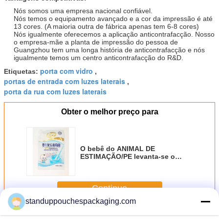
Nós somos uma empresa nacional confiável.
Nós temos o equipamento avançado e a cor da impressão é até
13 cores. (A maioria outra de fábrica apenas tem 6-8 cores)
Nós igualmente oferecemos a aplicação anticontrafacção. Nosso
o empresa-mãe a planta de impressão do pessoa de
Guangzhou tem uma longa história de anticontrafacção e nós
igualmente temos um centro anticontrafacção do R&D.
porta com vidro
Etiquetas:
,
portas de entrada com luzes laterais
,
porta da rua com luzes laterais
Obter o melhor preço para
O bebê do ANIMAL DE
ESTIMAÇÃO/PE levanta-se o
malote reusável do alimento,
malote lateral do bico
Continue
standuppouchespackaging.com
Levante-se o malote com janela
Mais