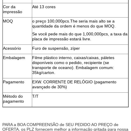
Cor da
Até 13 cores
impressão
MOQ
o preço 100,000pcs.The seria mais alto se a
quantidade da ordem é menos do que MOQ.
Se você pede mais do que 1,000,000pcs, a taxa da
placa de impressão estará livre.
Acessório
Furo de suspensão, zíper
Embalagem
Filme plástico interno, caixas/caixas, páletes
disponíveis como o pedido, recipiente (se
transporte de oceano). Embalagem comum:
35kg/carton.
Pagamento
EXW. CORRENTE DE RELÓGIO (pagamento
avançado de 30%)
Método do
T/T
pagamento
PARA a BOA COMPREENSÃO de SEU PEDIDO AO PREÇO de
OFERTA, os PLZ fornecem melhor a informação gritada para nossa