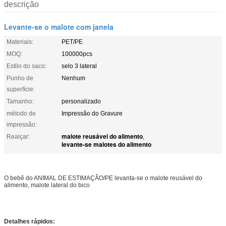
descrição
Levante-se o malote com janela
Materiais:
PET/PE
MOQ:
100000pcs
Estilo do saco:
selo 3 lateral
Punho de
Nenhum
superfície:
Tamanho:
personalizado
método de
Impressão do Gravure
impressão:
malote reusável do alimento
Realçar:
,
levante-se malotes do alimento
O bebê do ANIMAL DE ESTIMAÇÃO/PE levanta-se o malote reusável do
alimento, malote lateral do bico
Detalhes rápidos: