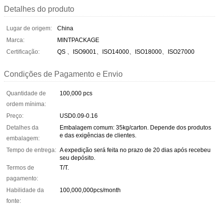
Detalhes do produto
Lugar de origem:
China
Marca:
MINTPACKAGE
Certificação:
QS 、ISO9001、ISO14000、ISO18000、ISO27000
Condições de Pagamento e Envio
Quantidade de
100,000 pcs
ordem mínima:
Preço:
USD0.09-0.16
Detalhes da
Embalagem comum: 35kg/carton. Depende dos produtos
e das exigências de clientes.
embalagem:
Tempo de entrega:
A expedição será feita no prazo de 20 dias após recebeu
seu depósito.
Termos de
T/T.
pagamento:
Habilidade da
100,000,000pcs/month
fonte: