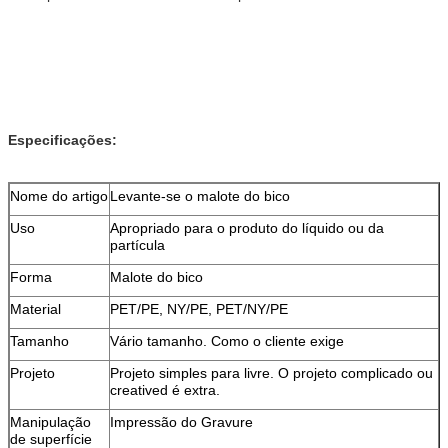
Especificações:
Nome do artigo
Levante-se o malote do bico
Uso
Apropriado para o produto do líquido ou da
partícula
Forma
Malote do bico
Material
PET/PE, NY/PE, PET/NY/PE
Tamanho
Vário tamanho. Como o cliente exige
Projeto
Projeto simples para livre. O projeto complicado ou
creatived é extra.
Manipulação
Impressão do Gravure
de superfície