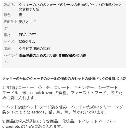
製品名:
クッキーのためのクォードのシールの側面のガセットの価値パック
の食糧ポリ袋
原色:
青、
表面仕上
要求として
げ:
素材:
PE/AL/PET
サイズ:
300グラム
印刷:
グラビア印刷の印刷
食品包装のためのポリ袋
食糧貯蔵のポリ袋
ハイライ
,
ト:
クッキーのためのクォードのシールの側面のガセットの価値パックの食糧ポリ袋
食糧はコーヒー、茶、チョコレート、キャンデー、シーフード、
1.
ヌードル、米、snack.frozen の食糧、ファースト・フード、等のた
めに袋に入れます。
ペット袋はペット フード袋を含み、ペットのためのクリーニング
2.
袋をそのような asdogs、猫、鳥、魚、等かわいがります。
商品は粉末洗剤のような商品、化粧品、トイレット ペーパー、
3.
diaper.etc のために袋に入れます。