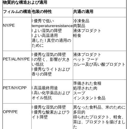
物質的な構造および適用
フィルムの構造
包装の特性
共通の適用
l 優秀で低い
冷凍食品
NY/PE
temperatureresistance
肉製品
l よい湿気の障壁
液体プロダクト
l よい高温適用
軽食
適した l 真空の適用の
ために
l 優秀な湿気の障壁
液体プロダクト
PET/AL/NY/PE
l の堅く、影響が大き
ペット フード
い抵抗
カレー及び高い酸プロダクト
l 優秀なライトおよび
香りの障壁
準備された食糧
PET/NY/CPP
l 高温最終用途
処理された肉
l 高い化学薬品および
スープ
オイル抵抗
インスタント食品
l 優秀な湿気の障壁
異なった食料品、米のために
OPP/PE
l 優秀な酸素およびラ
多目的
イト障壁
得られたプロダクト、軽食、
茶は、プロダクトを揚げまし
た