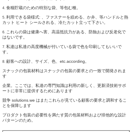
食糧貯蔵のための特別な袋、等包む種。
4.
利用できる袋様式: 、ファスナーを絞める、か弁、等ハンドルと熱
5.
カット ヒート シールされる、冷たカット立って下さい。
これらの袋は健康へ害、高温抵抗力がある、防蝕および反老化で
6.
はないです。
私達は私達の高度機械が付いている袋で色を印刷してもいいで
7.
す。
顧客への設計、サイズ、色、etc.according。
8.
スナックの包装材料はスナックの包装の要求との一致で開発されま
す
企業。ここでは、私達の専門知識は利用の新しく、更新済技術サポ
ートに非常に提供するためにあります
競争 solutions.we はまたこれらが見ている顧客の要求と調和するこ
とを保障します
プロダクト包装の必要性を満たす質の包装材料および排他的な設計
パターンのため。