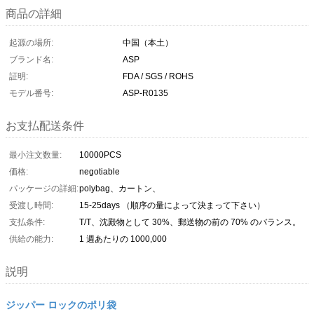
商品の詳細
起源の場所:
中国（本土）
ブランド名:
ASP
証明:
FDA / SGS / ROHS
モデル番号:
ASP-R0135
お支払配送条件
最小注文数量:
10000PCS
価格:
negotiable
パッケージの詳細:
polybag、カートン、
受渡し時間:
15-25days （順序の量によって決まって下さい）
支払条件:
T/T、沈殿物として 30%、郵送物の前の 70% のバランス。
供給の能力:
1 週あたりの 1000,000
説明
ジッパー ロックのポリ袋