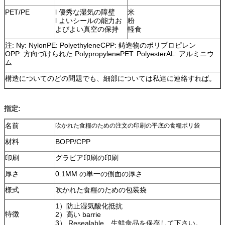
PET/PE
l 優秀な湿気の障壁
米
l よいシールの能力お
粉
よびよい真空の保持
軽食
注: Ny: NylonPE: PolyethyleneCPP: 鋳造物のポリプロピレン
OPP: 方向づけられた PolypropylenePET: PolyesterAL: アルミニウ
ム
構造についてのどの問題でも、細部については私達に連絡すれば。
指定:
名前
吹かれた食糧のための注文の印刷の平底の食糧ポリ袋
材料
BOPP/CPP
印刷
グラビア印刷の印刷
厚さ
0.1MM の単一の側面の厚さ
様式
吹かれた食糧のための包装袋
1）防止湿気酸化抵抗
特徴
2）高い barrie
3）
Resealable、生鮮食品を保存して下さい。