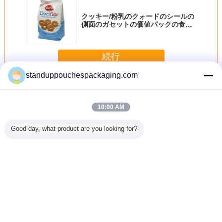
クッキー/粉乳のクォードのシールの
側面のガセットの価値パックの食品
等級のポリ袋
続行
standuppouchespackaging.com
ジッパー ロックのポリ袋
多く
10:00 AM
Good day, what product are you looking for?
ドウェ
熱ハンガーが付い
側面のガセットは
赤い青緑の付着力
注文の緑
loth のた
ている下着によっ
ヒート シールされ
のシールが付いて
ッキング
ダーが付
て印刷される自己
るコーヒー プラス
いる包装の昇進の
が付いてい
明確な自
接着ポリ袋
チック包装袋のジ
ポリ袋
密閉できま
リ袋の封
ッパー ロックを立
袋を立
筒
てます
言語を変えて下さい
Japanese