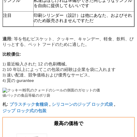
サンプル
私達はほしければ準備ができた同じようなサンプル
を自由に提供してもいいです
注目
印刷シリンダー（設計）は他にあなた、およびそれ
のため販売されませんですただ
適用:
等を包むビスケット、クッキー、キャンデー、軽食、飲料、ぴ
りっとする、ペット フードのために適した。
比較優位:
最近輸入された 12 の色刷機械。
1)
10 年以上によってこの包装の経験は企業を袋に入れます
2)
速い配達、競争価格および優秀なサービス。
3)
質の gurantee
4)
プラスチック食糧袋
シリコーンのジップ ロック式袋
札:
,
,
ジップ ロック式の包装
最高の価格で