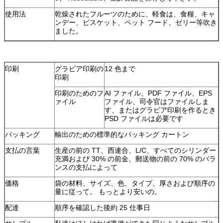
使用法
乾燥されたフルーツのために、軽食は、食糧、キャ
ンデー、ビスケット、ペット フード、ゼリー等吹き
ました。
印刷
グラビア印刷の
12 色まで
印刷
印刷のためのフ
AI ファイル、PDF ファイル、EPS
ァイル
ファイル、司令官はファイルしま
す、またはグラビア印刷を作るとき
PSD ファイルは必要です
パッキング
輸出のための標準的なパッキング カートン
支払の言葉
生産の前の TT、西連合、L/C、すべてのシリンダー
充満および 30% の前金、郵送物の前の 70% のバラ
ンスの支払によって
価格
袋の材料、サイズ、色、タイプ、厚さおよび順序の
量に従って。 もっとより安いの。
配達
順序を確認した後約 25 仕事日