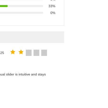
33%
0%
025
l slider is intuitive and stays