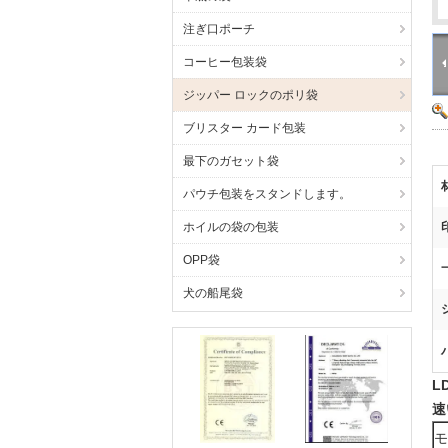
注ぎ口ポーチ
コーヒー包装袋
ジッパー ロックのポリ袋
ブリスター カード包装
最下のガセット袋
パウチ包装をスタンドします。
ホイルの袋の包装
OPP袋
犬の船尾袋
L
速
モ