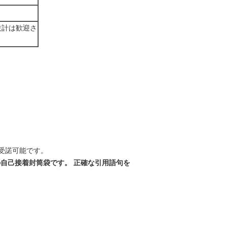
設計は歓迎さ
受諾可能です。
めの自己接着封筒袋
です
。
正確な引用語句を