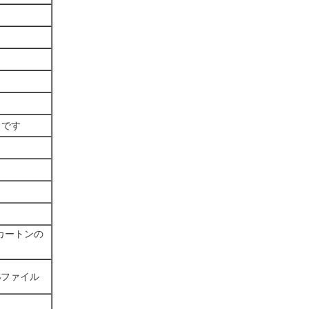
しです
）
カートンの
Sファイル