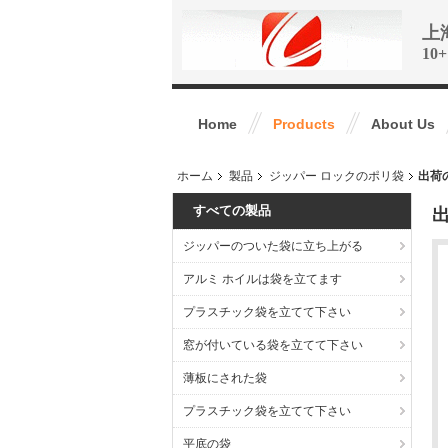
上
1
Home
Products
About Us
ホーム
製品
ジッパー ロックのポリ袋
出荷
すべての製品
出
ジッパーのついた袋に立ち上がる
アルミ ホイルは袋を立てます
プラスチック袋を立てて下さい
窓が付いている袋を立てて下さい
薄板にされた袋
プラスチック袋を立てて下さい
平底の袋