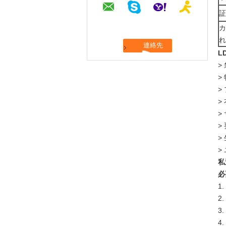
証
カ
れ
L
>
>
>
>
>
>
>
>
私
必
1
2
3
4