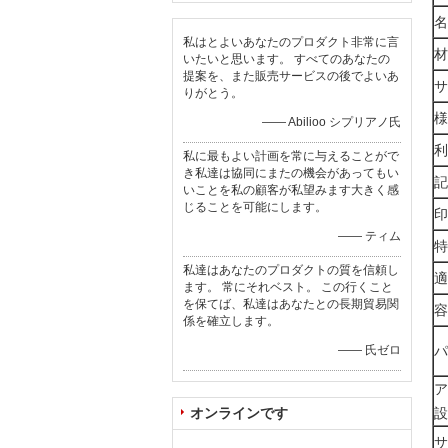
名
私はとよいあなたのプロダクト非常に言
材
いたいと思います。 すべてのあなたの
提案を、また販売サービスの後でよいあ
サ
りがとう。
様
—— Abilioo シプリアノ氏
利
私に最もよい計画を常に与えることがで
き私達は協同にまたの機会があってもい
記
いことを私の顧客が私望みます大きく感
じることを可能にします。
印
—— ティム
特
私達はあなたのプロダクトの質を信頼し
適
ます。 常にそれベスト。 この行くこと
を保てば、私達はあなたとの長期貿易関
容
係を確立します。
—— 氏ゼロ
パ
ア
オンラインです
設
サ