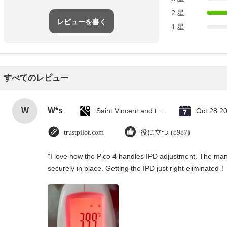
2 星
レビューを書く
1 星
すべてのレビュー
W
W*s
Saint Vincent and the Grenadines
Oct 28.2
trustpilot.com
役に立つ (8987)
"I love how the Pico 4 handles IPD adjustment. The manua
securely in place. Getting the IPD just right eliminated！