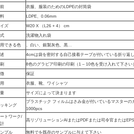
前
衣服、服装のためのLDPEの封筒袋
料
LDPE、0.06mm
イズ
W20 X （L26 + 4） cm
式
洗濯物入れ袋
用できる色
、白い、銀製灰色、黒…
述
4cmは袋を密封する自己接着テープが付いている折り返
刷
8色のグラビア印刷の印刷（1 – 10色を受け入れて下さい
徴
保証
用
衣服、靴、ワイシャツ
量
サイズによって決まります
プラスチック フィルムはさみ金が付いているマスターの
ッキング
1000pcs
ートワーク/
高リゾリューションAIまたはPDFまたは司令官またはEP
計
ンプル
無料でを既存のサンプルに与えて下さい