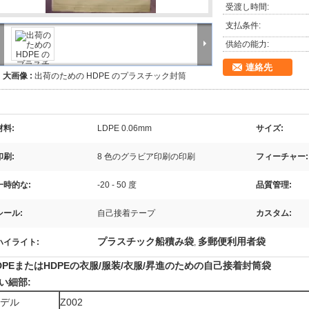
受渡し時間:
支払条件:
供給の能力:
連絡先
大画像 :
出荷のための HDPE のプラスチック封筒
材料:
LDPE 0.06mm
サイズ:
印刷:
8 色のグラビア印刷の印刷
フィーチャー:
一時的な:
-20 - 50 度
品質管理:
シール:
自己接着テープ
カスタム:
プラスチック船積み袋
多郵便利用者袋
ハイライト:
,
DPEまたはHDPEの衣服/服装/衣服/昇進のための自己接着封筒袋
い細部:
デル
Z002