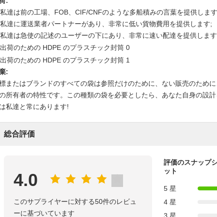
荷:
. 私達は前の工場、FOB、CIF/CNFのような多船積みの言葉を提供します
. 私達に運送業者パートナーがあり、非常に低い貨物費用を提供します;
. 私達は急使の記述のユーザーの下にあり、非常に速い配達を提供します:Federa
棄:
標またはブランドのすべての袋は参照だけのために、ない販売のために
の所有者の特性です。この種類の袋を必要としたら、あなた自身の設計
は私達と常にあります!
総合評価
評価のスナップ
ット
4.0
5 星
このサプライヤーに対する50件のレビュ
4 星
ーに基づいています
3 星