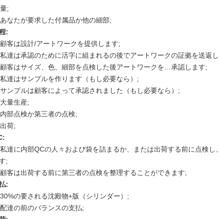
 量;
. あなたが要求した付属品か他の細部;
程:
. 顧客は設計/アートワークを提供します;
. 私達は承認のために活字に組まれるの後でアートワークの証拠を送返し
. 顧客はサイズ、色、細部を点検した後アートワークを…承認します;
. 私達はサンプルを作ります（もし必要なら）;
. サンプルは顧客によって承認されました（もし必要なら）;
. 大量生産;
. 内部点検か第三者の点検;
 出荷;
C:
. 私達に内部QCの人々および袋を詰まるか、または出荷する前に点検
す;
. 顧客は出荷する前に第三者の点検を整理することができます;
払:
. 30%の要される沈殿物+版（シリンダー）;
. 配達の前のバランスの支払;