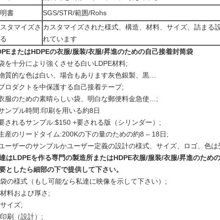
明書
SGS/STR/範囲/Rohs
スタマイズさ
カスタマイズされた様式、構造、材料、サイズ、詰まる
る
れています
DPEまたはHDPEの衣服/服装/衣服/昇進のための自己接着封筒袋
 袋を十分により強くさせる白いLDPE材料;
 物質的な色は白い、場合もあります灰色銀製、黒…
 プロダクトを中保護する自己接着テープ;
 衣服のための素晴らしい袋、明白な郵便料金急使…;
 サンプル時間:印刷を用いる約8日
 要されるサンプル:$150 +要される版（シリンダー）;
 生産のリードタイム:200Kの下の量のための約8 – 18日;
 ユーザーのサンプルかユーザー定義の設計の様式、サイズ、ロゴ、色は
達は
LDPEを
作る専門の製造所
またはHDPE衣服/服装/衣服/昇進のた
要としたら細部の下で提供して下さい。
. 袋の様式（もし可能なら私達に映像を示して下さい）;
. 材料および厚さ;
. サイズ;
. 印刷（設計）;