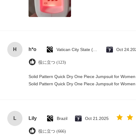
H
h*o
Vatican City State (Holy See)
Oct 24.20
役に立つ (123)
Solid Pattern Quick Dry One Piece Jumpsuit for Wome
Solid Pattern Quick Dry One Piece Jumpsuit for Wome
L
Lily
Brazil
Oct 21.2025
役に立つ (666)