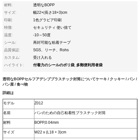
材料:
透明なBOPP
サイズ:
幅22×(長さ18+3)cm
印刷:
1色グラビア印刷
特徴:
セキュリティ 使い捨て
温度:
-10～50度
シール:
再封可能な粘着テープ
品質保証:
SGS、リーチ、Rohs
カスタム:
受け入れる
付着力のシールのポリ袋
多郵便利用者袋
ハイライト:
,
透明なBOPPセルフアデシブプラスチック封筒
について
ケーキ / クッキー / パン /
パン屋 / 食べ物
詳細は
モデル
Z012
名前
パンのための自己粘着性プラスチック封筒
材料
BOPP,0.04mm
サイズ
W22 x (L18 + 3)cm