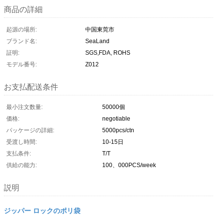
商品の詳細
起源の場所:
中国東莞市
ブランド名:
SeaLand
証明:
SGS,FDA, ROHS
モデル番号:
Z012
お支払配送条件
最小注文数量:
50000個
価格:
negotiable
パッケージの詳細:
5000pcs/ctn
受渡し時間:
10-15日
支払条件:
T/T
供給の能力:
100、000PCS/week
説明
ジッパー ロックのポリ袋