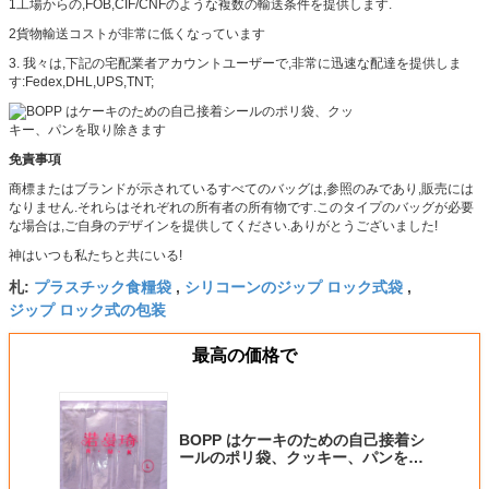
1工場からの,FOB,CIF/CNFのような複数の輸送条件を提供します.
2貨物輸送コストが非常に低くなっています
3. 我々は,下記の宅配業者アカウントユーザーで,非常に迅速な配達を提供しま
す:Fedex,DHL,UPS,TNT;
免責事項
商標またはブランドが示されているすべてのバッグは,参照のみであり,販売には
なりません.それらはそれぞれの所有者の所有物です.このタイプのバッグが必要
な場合は,ご自身のデザインを提供してください.ありがとうございました!
神はいつも私たちと共にいる!
プラスチック食糧袋
シリコーンのジップ ロック式袋
札:
,
,
ジップ ロック式の包装
最高の価格で
BOPP はケーキのための自己接着シ
ールのポリ袋、クッキー、パンを取
り除きます