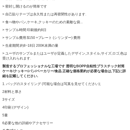
> 密封し開けるのが簡単です
> 自己貼りテープは永久性または再密閉性があります.
> 食べ物やパン,ケーキ,クッキーのための素敵な袋...
> サンプル時間:印刷後約8日
> サンプル費用:$150 +プレート (シリンダー) 費用
> 生産期間:約8~18日 200K未満の量
> ユーザのサンプルまたはユーザが定義したデザイン,スタイル,サイズ,ロゴ,色は
受け入れられます.
製造するプロフェッショナルな工場です
透明なBOPP自粘性プラスチック封筒
ケーキ/クッキー/パン/ベーカリー/食品
.
正確な価格要約が必要な場合は,下記に詳
細を記載してください.
1. バッグのスタイリング (可能な場合は写真を見せてください);
2材料と厚さ
3サイズ
4印刷 (デザイン)
5量
6必要な他の詳細やアクセサリー