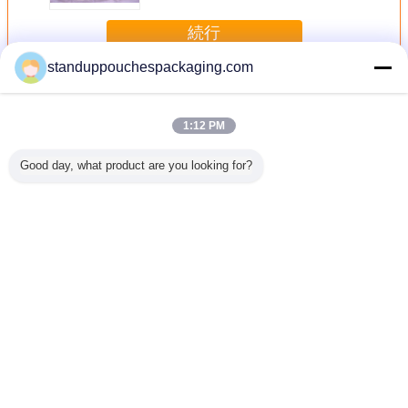
続行
standuppouchespackaging.com
ジッパー ロックのポリ袋
多く
1:12 PM
Good day, what product are you looking for?
注文の緑の価値パ
文房具の美しい着
ハードウェ
熱ハンガ
ッキングはノッチ
色されたビニール
ア/Washcloth のた
ている下
が付いている 再び
プラスチック ジッ
めのヘッダーが付
て印刷さ
密閉できます ポリ
パー ロックは昇進
いている明確な自
接着ポ
袋を立てます
のギフトのために
己接着ポリ袋の封
袋に入れます
筒
言語を変えて下さい
Japanese
ホーム
|
企業情報
|
お問い合わせ
|
地図
|
Privacy Policy
デスクトップの眺め