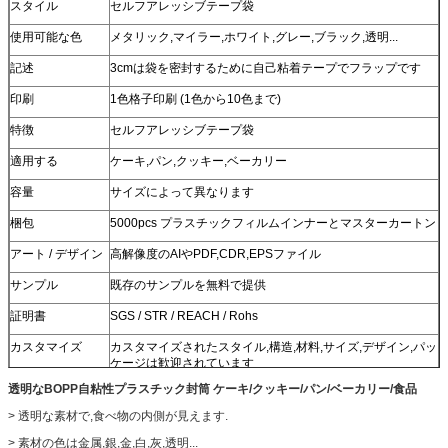
スタイル
セルフアレッシブテープ袋
使用可能な色
メタリック,マイラー,ホワイト,グレー,ブラック,透明...
記述
3cmは袋を密封するために自己粘着テープでフラップです
印刷
1色格子印刷 (1色から10色まで)
特徴
セルフアレッシブテープ袋
適用する
ケーキ,パン,クッキー,ベーカリー
容量
サイズによって異なります
梱包
5000pcs プラスチックフィルムインナーとマスターカートン
アート / デザイン
高解像度のAIやPDF,CDR,EPSファイル
サンプル
既存のサンプルを無料で提供
証明書
SGS / STR / REACH / Rohs
カスタマイズ
カスタマイズされたスタイル,構造,材料,サイズ,デザイン,パッ
ケージは歓迎されています
透明なBOPP自粘性プラスチック封筒 ケーキ/クッキー/パン/ベーカリー/食品
> 透明な素材で,食べ物の内側が見えます.
> 素材の色は金属,銀,金,白,灰,透明...