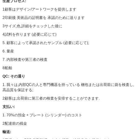
生産プロセス:
1顧客はデザイン/アートワークを提供します
2印刷後 美術品の証明書を 承認のために送ります
3サイズ,色,詳細をチェックした後に
4試料を作ります (必要に応じて)
5. 顧客によって承認されたサンプル (必要に応じて);
6. 量産
7. 内部検査や第三者の検査
8船舶
QC: その通り
1. 我々は,内部QCの人と専門機器を持っている 梱包または出荷前に袋を検査し,
高品質を保証する;
2顧客は,出荷前に第三者の検査を安排することができます.
支払い:
1. 70%の預金 + プレート (シリンダー) のコスト
2配達前の残金
輸送: